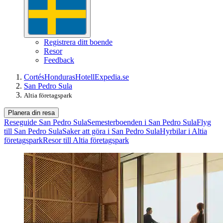
Registrera ditt boende
Resor
Feedback
Cortés
Honduras
Hotell
Expedia.se
San Pedro Sula
Altia företagspark
Planera din resa
Reseguide San Pedro Sula
Semesterboenden i San Pedro Sula
Flyg
till San Pedro Sula
Saker att göra i San Pedro Sula
Hyrbilar i Altia
företagspark
Resor till Altia företagspark