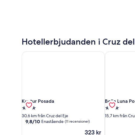
Hotellerbjudanden i Cruz del
Kuntur Posada
Bella Luna Po
Kuntur Posada
Bella Luna Po
Kuntur Posada
Bella Luna P
3.0-
3.0-
stjärnigt
stjärnigt
30,6 km från Cruz del Eje
15,7 km från Cru
boende
boende
9.8
9,8/10
Enastående
(11 recensioner)
av
Priset
323 kr
10,