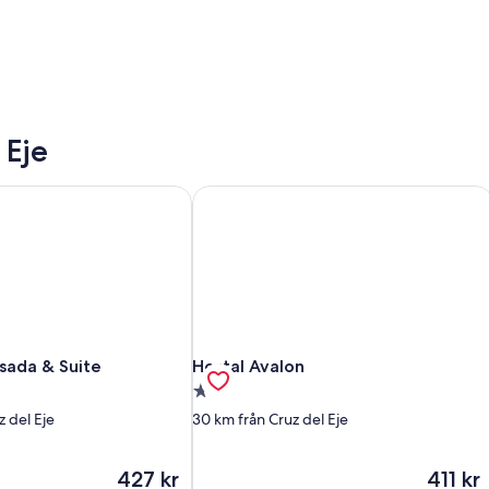
 Eje
sada & Suite
Hostal Avalon
sada & Suite
Hostal Avalon
osada & Suite
Hostal Avalon
2.0-
stjärnigt
z del Eje
30 km från Cruz del Eje
boende
Priset
Priset
427 kr
411 kr