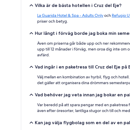
villkor
Vilka är de bästa hotellen i Cruz del Eje?
kan
gälla.
La Guarida Hotel & Spa - Adults Only
och
Refugio U
priser och betyg.
Hur långt i förväg borde jag boka min semes
Även om priserna går både upp och ner rekommenderar 
upp till 12 månader i förväg, men oroa dig inte om o
avfärd.
Vad ingår i en paketresa till Cruz del Eje på
Välj mellan en kombination av hyrbil, flyg och hotell
det gäller att organisera dina drömmars semesterpaket
Vad behöver jag veta innan jag bokar en pake
Var beredd på att spara pengar med en paketresa från
även efter öresorter, lantliga stugor och till och med
Kan jag välja flygbolag som en del av en pak