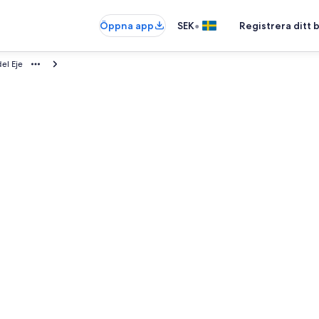
•
Öppna app
SEK
Registrera ditt
el Eje