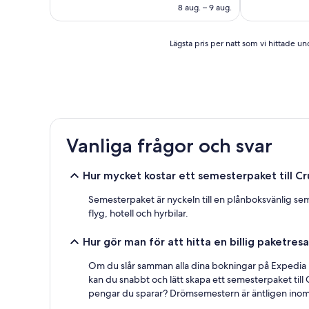
är
Enastående,
8 aug. – 9 aug.
323 kr
(11 recensioner)
Lägsta
Lägsta pris per natt som vi hittade und
pris
per
natt
som
vi
hittade
under
Vanliga frågor och svar
de
senaste
24 timmarna,
Hur mycket kostar ett semesterpaket till Cr
baserat
på
Semesterpaket är nyckeln till en plånboksvänlig seme
1 natt
flyg, hotell och hyrbilar.
för
2 vuxna.
Hur gör man för att hitta en billig paketresa 
Priser
och
Om du slår samman alla dina bokningar på Expedia k
tillgänglighet
kan
kan du snabbt och lätt skapa ett semesterpaket till 
ändras.
pengar du sparar? Drömsemestern är äntligen inom 
Ytterligare