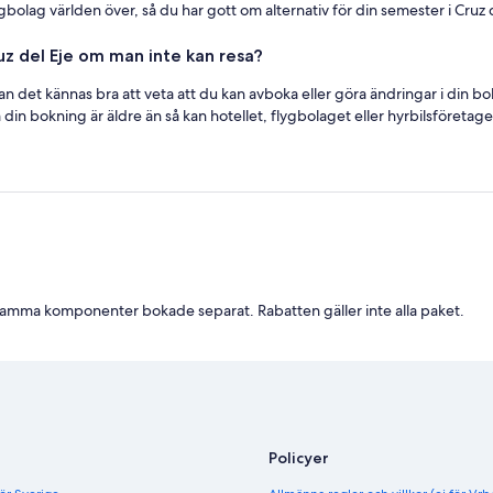
gbolag världen över, så du har gott om alternativ för din semester i Cruz d
uz del Eje om man inte kan resa?
 kan det kännas bra att veta att du kan avboka eller göra ändringar i di
din bokning är äldre än så kan hotellet, flygbolaget eller hyrbilsföretaget
samma komponenter bokade separat. Rabatten gäller inte alla paket.
Policyer