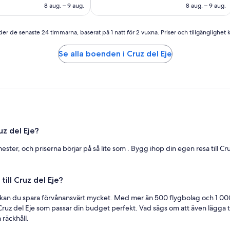
är
är
8 aug. – 9 aug.
8 aug. – 9 aug.
427 kr
411 kr
er de senaste 24 timmarna, baserat på 1 natt för 2 vuxna. Priser och tillgänglighet ka
Se alla boenden i Cruz del Eje
uz del Eje?
ster, och priserna börjar på så lite som . Bygg ihop din egen resa till Cr
till Cruz del Eje?
an du spara förvånansvärt mycket. Med mer än 500 flygbolag och 1 000 0
Cruz del Eje som passar din budget perfekt. Vad sägs om att även lägga till
räckhåll.