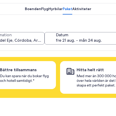
Boenden
Flyg
Hyrbilar
Paket
Aktiviteter
nation
Datum
Bättre tillsammans
Hitta helt rätt
Du kan spara när du bokar flyg
Med mer än 300 000 ho
och hotell samtidigt.*
över hela världen är det l
skapa ett perfekt paket.