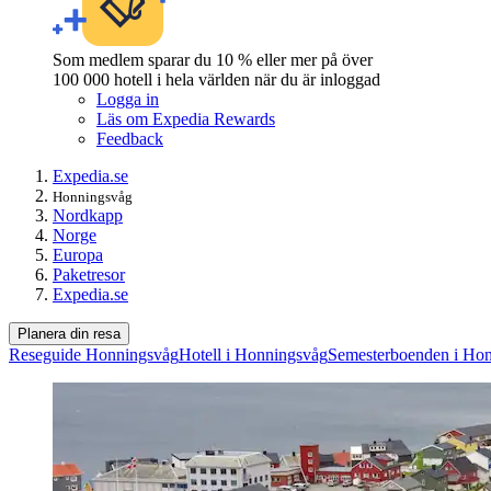
Som medlem sparar du 10 % eller mer på över
100 000 hotell i hela världen när du är inloggad
Logga in
Läs om Expedia Rewards
Feedback
Expedia.se
Honningsvåg
Nordkapp
Norge
Europa
Paketresor
Expedia.se
Planera din resa
Reseguide Honningsvåg
Hotell i Honningsvåg
Semesterboenden i Ho