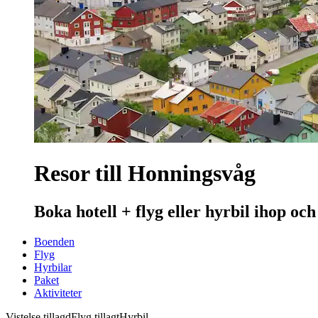
Resor till Honningsvåg
Boka hotell + flyg eller hyrbil ihop och
Boenden
Flyg
Hyrbilar
Paket
Aktiviteter
Vistelse tillagd
Flyg tillagt
Hyrbil