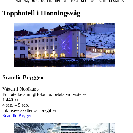
Planera, boka och hantera din resa på ett och samma ställe.
Topphotell i Honningsvåg
Scandic Bryggen
Vågen 1 Nordkapp
Full återbetalning
Boka nu, betala vid vistelsen
1 440 kr
4 sep. – 5 sep.
inklusive skatter och avgifter
Scandic Bryggen