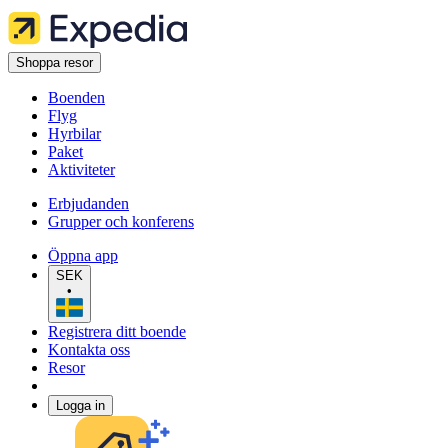
Shoppa resor
Boenden
Flyg
Hyrbilar
Paket
Aktiviteter
Erbjudanden
Grupper och konferens
Öppna app
SEK
•
Registrera ditt boende
Kontakta oss
Resor
Logga in