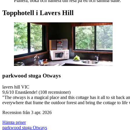
Planera, boka och hantera din resa på ett och samma ställe.
Topphotell i Lavers Hill
parkwood stuga Otways
lavers hill VIC
9,6
/
10
Enastående! (108 recensioner)
"The otways is a magical place and this cottage has it all to sit back 
everywhere that frame the outdoor forest and bring the cottage to life wit
Recension från 3 apr. 2026
Hämta priser
parkwood stuga Otways