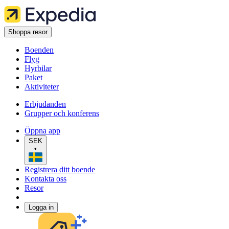
Shoppa resor
Boenden
Flyg
Hyrbilar
Paket
Aktiviteter
Erbjudanden
Grupper och konferens
Öppna app
SEK
•
Registrera ditt boende
Kontakta oss
Resor
Logga in