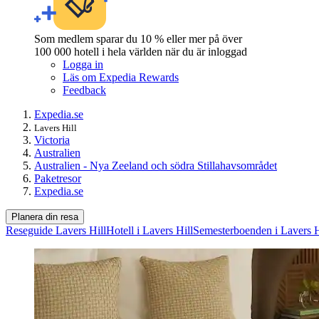
Som medlem sparar du 10 % eller mer på över
100 000 hotell i hela världen när du är inloggad
Logga in
Läs om Expedia Rewards
Feedback
Expedia.se
Lavers Hill
Victoria
Australien
Australien - Nya Zeeland och södra Stillahavsområdet
Paketresor
Expedia.se
Planera din resa
Reseguide Lavers Hill
Hotell i Lavers Hill
Semesterboenden i Lavers H