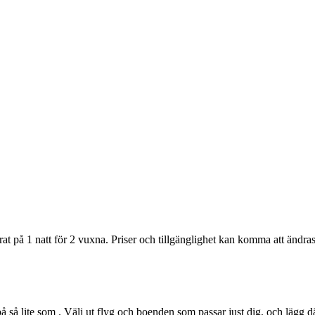
at på 1 natt för 2 vuxna. Priser och tillgänglighet kan komma att ändras.
å så lite som . Välj ut flyg och boenden som passar just dig, och lägg d