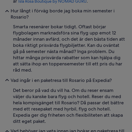
är
.
Isla Rosa Boutique by NOMAD GURU
Hur långt i förväg borde jag boka min semester i
Rosario?
Smarta resenärer bokar tidigt. Oftast börjar
flygbolagen marknadsföra sina flyg upp emot 12
månader innan avfärd, och det är den bästa tiden att
boka riktigt prisvärda flygbiljetter. Kan du oväntat
gå på semester nästa månad? Inga problem. Du
hittar många prisvärda rabatter som kan hjälpa dig
att sätta ihop en toppensemester till ett pris du har
råd med.
Vad ingår i en paketresa till Rosario på Expedia?
Det beror på vad du vill ha. Om du reser ensam
väljer du kanske bara flyg och hotell. Reser du med
hela kompisgänget till Rosario? Då passar det bättre
med ett resepaket med hyrbil, flyg och hotell.
Expedia ger dig friheten och flexibiliteten att skapa
ditt eget paket.
Vad behöver jag veta innan jag bokar en paketresa till