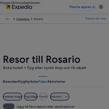
Hoppa till huvudsektionen
Hämta appen
Planera din resa
Cartagena
Rosario
Resor till Rosario
Boka hotell + flyg eller hyrbil ihop och få rabatt
Boenden
Flyg
Hyrbilar
Paket
Aktiviteter
Vistelse tillagd
Flyg tillagt
Hyrbil
Ekonomi
Lägg till flera datum eller destinationer