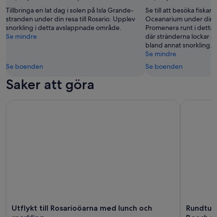
bruk
Tillbringa en lat dag i solen på Isla Grande-
Se till att besöka fiskar
av
stranden under din resa till Rosario. Upplev
Oceanarium under din res
Laura
snorkling i detta avslappnade område.
Promenera runt i dett
Gomez
Se mindre
där stränderna lockar o
bland annat snorkling.
Se mindre
Se boenden
Se boenden
Saker att göra
Utflykt till Rosarioöarna med lunch och snorkling
Rundtur pa
Utflykt till Rosarioöarna med lunch och
Rundtur 