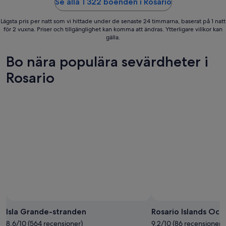
Se alla 1 322 boenden i Rosario
Lägsta pris per natt som vi hittade under de senaste 24 timmarna, baserat på 1 natt
för 2 vuxna. Priser och tillgänglighet kan komma att ändras. Ytterligare villkor kan
gälla.
Bo nära populära sevärdheter i
Rosario
Foto av Laura Gomez
Foto
för
Isla Grande-stranden
Rosario Islands Oc
fritt
8.6/10 (564 recensioner)
9.2/10 (86 recensioner)