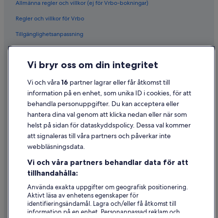
Allmänna regler och villkor (ej för Vrbo-bokningar)
Regler och villkor för Vrbo
Tillgänglighetsanpassning
Sekretess
Vi bryr oss om din integritet
Cookies
Användarvillkor
Vi och våra
16
partner lagrar eller får åtkomst till
information på en enhet, som unika ID i cookies, för att
Juridisk information/Kontakta oss
behandla personuppgifter. Du kan acceptera eller
Riktlinjer för innehåll och anmäla innehåll
hantera dina val genom att klicka nedan eller när som
helst på sidan för dataskyddspolicy. Dessa val kommer
att signaleras till våra partners och påverkar inte
Hjälp
webbläsningsdata.
Kontakta oss
Vi och våra partners behandlar data för att
Avboka eller ändra din bokning
tillhandahålla:
Återbetalningsprocess och tidslinjer
Använda exakta uppgifter om geografisk positionering.
Aktivt läsa av enhetens egenskaper för
Boka ett flyg med flygbolagskredit
identifieringsändamål. Lagra och/eller få åtkomst till
information på en enhet. Personanpassad reklam och
Internationella resedokument