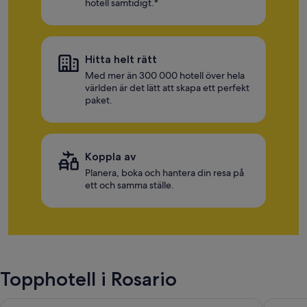
hotell samtidigt.*
Hitta helt rätt
Med mer än 300 000 hotell över hela
världen är det lätt att skapa ett perfekt
paket.
Koppla av
Planera, boka och hantera din resa på
ett och samma ställe.
Topphotell i Rosario
Hotel Isla del Sol
Hotel Ro