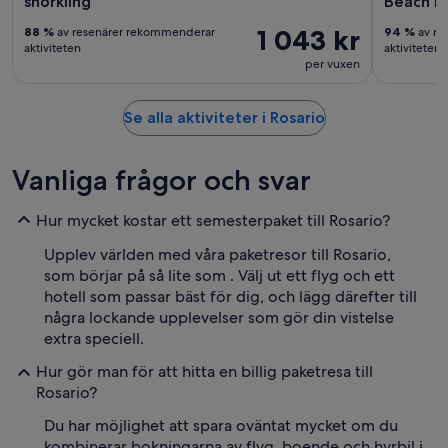
snorkling
Beach m
1 043 kr
88 %
av resenärer rekommenderar
94 %
av re
aktiviteten
aktiviteten
per vuxen
Se alla aktiviteter i Rosario
Vanliga frågor och svar
Hur mycket kostar ett semesterpaket till Rosario?
Upplev världen med våra paketresor till Rosario,
som börjar på så lite som . Välj ut ett flyg och ett
hotell som passar bäst för dig, och lägg därefter till
några lockande upplevelser som gör din vistelse
extra speciell.
Hur gör man för att hitta en billig paketresa till
Rosario?
Du har möjlighet att spara oväntat mycket om du
kombinerar bokningarna av flyg, boende och hyrbil i