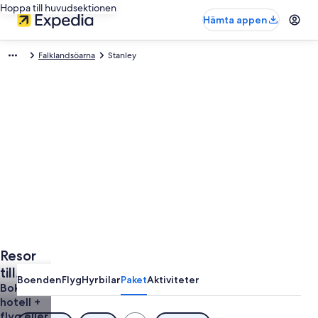
Hoppa till huvudsektionen
Hämta appen
Falklandsöarna
Stanley
Resor
till
Boenden
Flyg
Hyrbilar
Paket
Aktiviteter
Stanley
Boka
hotell +
flyg eller