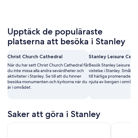
Upptäck de populäraste
platserna att besöka i Stanley
Christ Church Cathedral
Stanley Leisure Cent
När du har sett Christ Church Cathedral får
Besök Stanley Leisure Ce
du inte missa alla andra sevärdheter och
vistelse i Stanley. Småbå
aktiviteter i Stanley. Se till att du hinner
till härliga promenader, 
besöka monumenten och kyrkorna när du
njuta av bergen i området
är i området.
Saker att göra i Stanley
Låt Berthas strandpingviner få dig att le
Falklandsöa