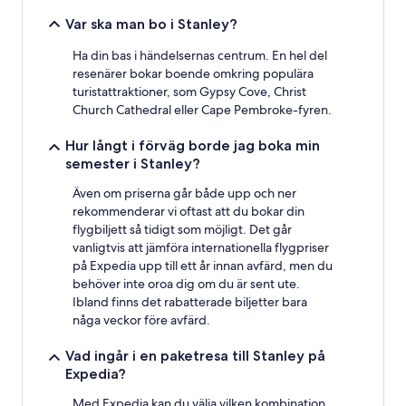
Var ska man bo i Stanley?
Ha din bas i händelsernas centrum. En hel del
resenärer bokar boende omkring populära
turistattraktioner, som Gypsy Cove, Christ
Church Cathedral eller Cape Pembroke-fyren.
Hur långt i förväg borde jag boka min
semester i Stanley?
Även om priserna går både upp och ner
rekommenderar vi oftast att du bokar din
flygbiljett så tidigt som möjligt. Det går
vanligtvis att jämföra internationella flygpriser
på Expedia upp till ett år innan avfärd, men du
behöver inte oroa dig om du är sent ute.
Ibland finns det rabatterade biljetter bara
någa veckor före avfärd.
Vad ingår i en paketresa till Stanley på
Expedia?
Med Expedia kan du välja vilken kombination