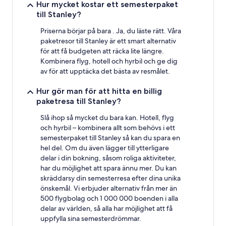
Hur mycket kostar ett semesterpaket
till Stanley?
Priserna börjar på bara . Ja, du läste rätt. Våra
paketresor till Stanley är ett smart alternativ
för att få budgeten att räcka lite längre.
Kombinera flyg, hotell och hyrbil och ge dig
av för att upptäcka det bästa av resmålet.
Hur gör man för att hitta en billig
paketresa till Stanley?
Slå ihop så mycket du bara kan. Hotell, flyg
och hyrbil – kombinera allt som behövs i ett
semesterpaket till Stanley så kan du spara en
hel del. Om du även lägger till ytterligare
delar i din bokning, såsom roliga aktiviteter,
har du möjlighet att spara ännu mer. Du kan
skräddarsy din semesterresa efter dina unika
önskemål. Vi erbjuder alternativ från mer än
500 flygbolag och 1 000 000 boenden i alla
delar av världen, så alla har möjlighet att få
uppfylla sina semesterdrömmar.