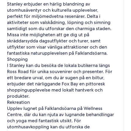
Stanley erbjuder en härlig blandning av
utomhusäventyr och kulturella upplevelser,
perfekt för miljömedvetna resenärer. Delta i
aktiviteter som valskådning, löpning och simning
samtidigt som du utforskar den charmiga staden.
Missa inte möjligheten att ge dig ut på
skräddarsydda dagsutflykter och turer, samt
utflykter som visar vänliga attraktioner och den
fantastiska naturupplevelsen på Falklandsöarna.
Shopping
I Stanley kan du besöka de lokala butikerna längs
Ross Road för unika souvenirer och presenter. För
ett bredare urval, om du är sugen på en biltur,
erbjuder det närliggande Fox Bay en pittoresk
shoppingupplevelse med lokalt hantverk och
produkter.
Rekreation
Upplev lugnet på Falklandsöarna på Wellness
Centre, där du kan njuta av lugnande behandlingar
och yoga med fantastisk utsikt. För
utomhusavkoppling kan du utforska de