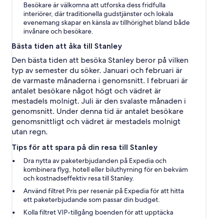
Besökare är välkomna att utforska dess fridfulla
interiörer, där traditionella gudstjänster och lokala
evenemang skapar en känsla av tillhörighet bland både
invånare och besökare.
Bästa tiden att åka till Stanley
Den bästa tiden att besöka Stanley beror på vilken
typ av semester du söker. Januari och februari är
de varmaste månaderna i genomsnitt. I februari är
antalet besökare något högt och vädret är
mestadels molnigt. Juli är den svalaste månaden i
genomsnitt. Under denna tid är antalet besökare
genomsnittligt och vädret är mestadels molnigt
utan regn.
Tips för att spara på din resa till Stanley
Dra nytta av paketerbjudanden på Expedia och
kombinera flyg, hotell eller biluthyrning för en bekväm
och kostnadseffektiv resa till Stanley.
Använd filtret Pris per resenär på Expedia för att hitta
ett paketerbjudande som passar din budget.
Kolla filtret VIP-tillgång boenden för att upptäcka