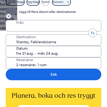
Vistelse tillagd
Flyg tillagt
Hyrbil
Ekonomi
hyrbil
samtidigt
Lägg till flera datum eller destinationer
för att få
tillgång
Från
till
rabatter
Destination
Datum
Resenärer
Sök
Planera, boka och res tryggt