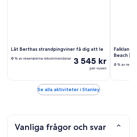
Låt Berthas strandpingviner få dig att le
Falklandso
Beach | Sh
3 545 kr
0
% av resenärerna rekommenderar
0
% av resen
per vuxen
Se alla aktiviteter i Stanley
Vanliga frågor och svar