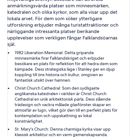
anmärkningsvärda platser som minnesmärken,
katedralen och olika kyrkor, som alla visar upp det
lokala arvet. För dem som söker ytterligare
utforskning erbjuder många turistattraktioner och
närliggande intressanta platser berikande
upplevelser som verkligen fångar Falklandsöarnas
själ.
1982 Liberation Memorial:
Detta gripande
minnesmärke firar Falklandskriget och erbjuder
besökare en plats för reflektion för att hedra dem som
kämpade. Dess strategiska läge i Stanley ger en djup
koppling till öns historia och kultur, omgiven av
fantastisk utsikt över hamnen.
Christ Church Cathedral:
Som den sydligaste
anglikanska katedralen i världen är Christ Church
Cathedral en unik arkitektonisk pärla. Dess slående
trädesign och vackra målade glasfönster skapar en
atmosfär av lugn, vilket gör den till en perfekt plats för
kontemplation och uppskattning av lokal
konstnärlighet.
St. Mary's Church:
Denna charmiga kyrka visar upp
klassisk arkitektur och en varm gemenskapsanda.