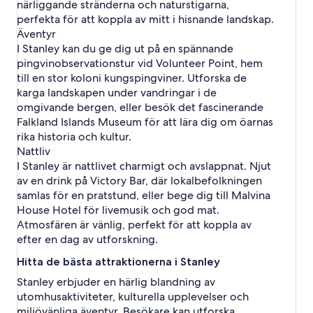
närliggande stränderna och naturstigarna,
perfekta för att koppla av mitt i hisnande landskap.
Äventyr
I Stanley kan du ge dig ut på en spännande
pingvinobservationstur vid Volunteer Point, hem
till en stor koloni kungspingviner. Utforska de
karga landskapen under vandringar i de
omgivande bergen, eller besök det fascinerande
Falkland Islands Museum för att lära dig om öarnas
rika historia och kultur.
Nattliv
I Stanley är nattlivet charmigt och avslappnat. Njut
av en drink på Victory Bar, där lokalbefolkningen
samlas för en pratstund, eller bege dig till Malvina
House Hotel för livemusik och god mat.
Atmosfären är vänlig, perfekt för att koppla av
efter en dag av utforskning.
Hitta de bästa attraktionerna i Stanley
Stanley erbjuder en härlig blandning av
utomhusaktiviteter, kulturella upplevelser och
miljövänliga äventyr. Besökare kan utforska