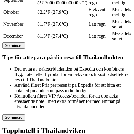
September
(27.700000000000003°C)
regn
molnigt
Frekvent
Mestadels
Oktober
82.2°F (27.9°C)
regn
molnigt
Mestadels
November
81.7°F (27.6°C)
Lätt regn
soligt
Mestadels
December
81.3°F (27.4°C)
Lätt regn
soligt
Se mindre
Tips för att spara på din resa till Thailandbukten
Dra nytta av paketerbjudanden på Expedia och kombinera
flyg, hotell eller hyrbilar för en bekväm och kostnadseffektiv
resa till Thailandbukten.
Använd filtret Pris per resenär på Expedia för att hitta ett
paketerbjudande som passar din budget.
Kontrollera filtret VIP Access-boenden för att upptäcka
enastående hotell med extra förmåner för medlemmar på
utvalda boenden.
Se mindre
Topphotell i Thailandviken