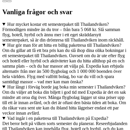
Vanliga frågor och svar
Hur mycket kostar ett semesterpaket till Thailandviken?
Förmodligen mindre än du tror – från bara 5 068 kr. Slå samman
flyg, hotell, hyrbil och ännu mer i ett eget skräddarsytt
semesterpaket, så är din drömresa till Thailandviken inom räckhåll.
Hur gör man för att hitta en billig paketresa till Thailandviken?
Om du gillar att få ett bra pris kan du slå ihop dina olika bokningar i
ett semesterpaket till Thailandviken. Oavsett om du är ute efter flyg
och hotell eller hyrbil och aktiviteter kan du hitta alltihop på en och
samma plats – och du har massor att välja på. Expedia kan erbjuda
alternativ från mer än 500 flygbolag och 1 000 000 boenden över
hela världen. Flyg med valfritt bolag, bo var du vill och spara
samtidigt massor – vad mer kan man önska?
Hur långt i förväg borde jag boka min semester i Thailandviken?
Om du väljer att boka din biljett i god tid med Expedia är det en sak
mindre att oroa dig över. Många flygbolag lägger ut sina priser upp
till ett år innan avfärd, och det är oftast den bästa tiden att boka. Om
du råkar vara sent ute kan du ibland hitta lågpriser endast ett par
veckor innan avfärd.
Vad ingår i en paketresa till Thailandviken på Expedia?
Det beror helt på vilken sorts semester du planerar. Reseerbjudanden
till Thailandviken kan innehålla flyg, hotell och hyrbil, och du kan