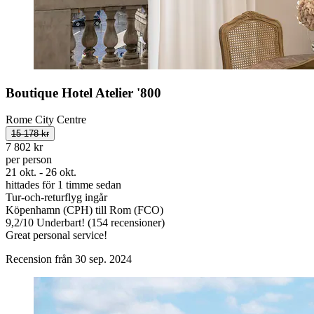
Boutique Hotel Atelier '800
Rome City Centre
15 178 kr
7 802 kr
per person
21 okt. - 26 okt.
hittades för 1 timme sedan
Tur-och-returflyg ingår
Köpenhamn (CPH) till Rom (FCO)
9,2
/
10
Underbart! (154 recensioner)
Great personal service!
Recension från 30 sep. 2024