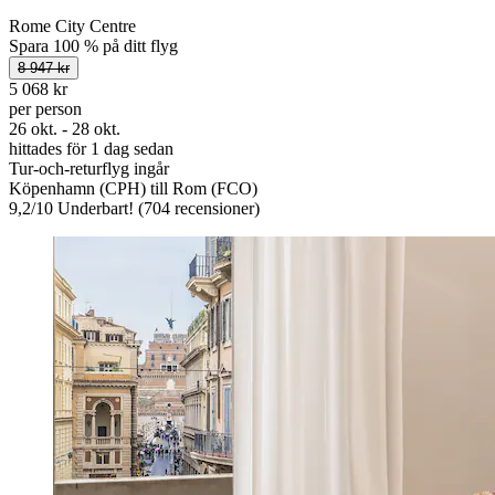
Rome City Centre
Spara 100 % på ditt flyg
8 947 kr
5 068 kr
per person
26 okt. - 28 okt.
hittades för 1 dag sedan
Tur-och-returflyg ingår
Köpenhamn (CPH) till Rom (FCO)
9,2
/
10
Underbart! (704 recensioner)