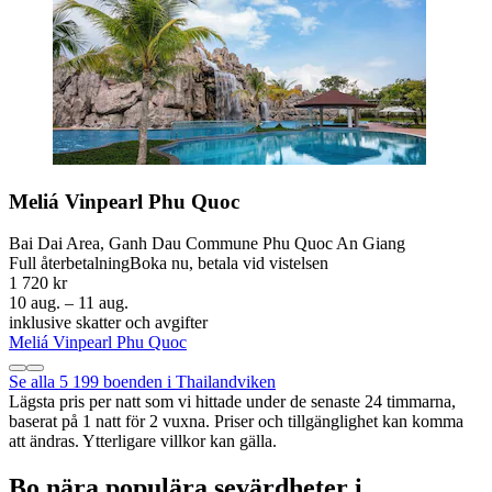
Meliá Vinpearl Phu Quoc
Bai Dai Area, Ganh Dau Commune Phu Quoc An Giang
Full återbetalning
Boka nu, betala vid vistelsen
1 720 kr
10 aug. – 11 aug.
inklusive skatter och avgifter
Meliá Vinpearl Phu Quoc
Se alla 5 199 boenden i Thailandviken
Lägsta pris per natt som vi hittade under de senaste 24 timmarna,
baserat på 1 natt för 2 vuxna. Priser och tillgänglighet kan komma
att ändras. Ytterligare villkor kan gälla.
Bo nära populära sevärdheter i