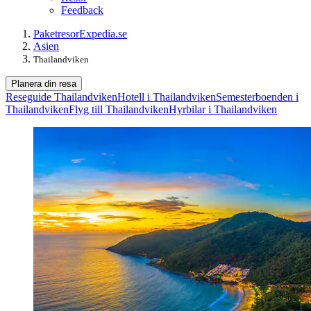
Feedback
Paketresor
Expedia.se
Asien
Thailandviken
Planera din resa
Reseguide Thailandviken
Hotell i Thailandviken
Semesterboenden i
Thailandviken
Flyg till Thailandviken
Hyrbilar i Thailandviken