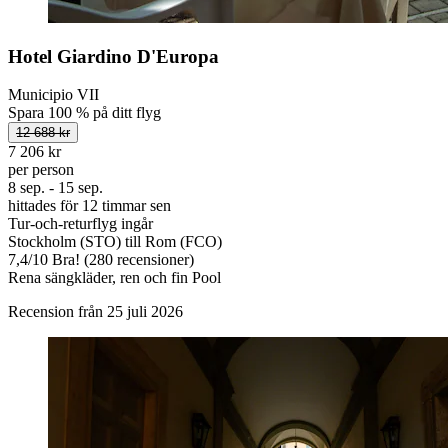
Hotel Giardino D'Europa
Municipio VII
Spara 100 % på ditt flyg
12 688 kr
7 206 kr
per person
8 sep. - 15 sep.
hittades för 12 timmar sen
Tur-och-returflyg ingår
Stockholm (STO) till Rom (FCO)
7,4
/
10
Bra! (280 recensioner)
Rena sängkläder, ren och fin Pool
Recension från 25 juli 2026