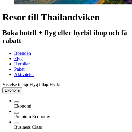
Resor till Thailandviken
Boka hotell + flyg eller hyrbil ihop och få
rabatt
Boenden
Flyg
Hyrbilar
Paket
Aktiviteter
Vistelse tillagd
Flyg tillagt
Hyrbil
Ekonomi
Ekonomi
Premium Economy
Business Class