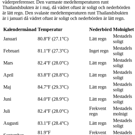
väderpreferenser. Den varmaste medeltemperaturen runt
Thailandsbukten är i maj, då vädret oftast är soligt och nederbörden
är lätt regn. Den svalaste medeltemperaturen runt Thailandsbukten
är i januari då vädret oftast är soligt och nederbörden är lätt regn.
Kalendermånad
Temperatur
Nederbörd
Molnighet
Mestadels
Januari
80.8°F (27.1°C)
Lätt regn
soligt
Mestadels
Februari
81.1°F (27.3°C)
Inget regn
soligt
Mestadels
Mars
82.4°F (28.0°C)
Lätt regn
soligt
Mestadels
April
83.8°F (28.8°C)
Lätt regn
soligt
Mestadels
Maj
84.7°F (29.3°C)
Lätt regn
soligt
Mestadels
Juni
84.0°F (28.9°C)
Lätt regn
soligt
Frekvent
Mestadels
Juli
82.4°F (28.0°C)
regn
molnigt
Mestadels
Augusti
83.1°F (28.4°C)
Lätt regn
soligt
81.9°F
Frekvent
Mestadels