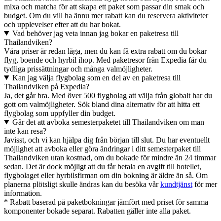
mixa och matcha för att skapa ett paket som passar din smak och
budget. Om du vill ha ännu mer rabatt kan du reservera aktiviteter
och upplevelser efter att du har bokat.
Vad behöver jag veta innan jag bokar en paketresa till
Thailandviken?
Våra priser är redan låga, men du kan få extra rabatt om du bokar
flyg, boende och hyrbil ihop. Med paketresor från Expedia får du
tydliga prissättningar och många valmöjligheter.
Kan jag välja flygbolag som en del av en paketresa till
Thailandviken på Expedia?
Ja, det går bra. Med över 500 flygbolag att välja från globalt har du
gott om valmöjligheter. Sök bland dina alternativ för att hitta ett
flygbolag som uppfyller din budget.
Går det att avboka semesterpaketet till Thailandviken om man
inte kan resa?
Javisst, och vi kan hjälpa dig från början till slut. Du har eventuellt
möjlighet att avboka eller göra ändringar i ditt semesterpaket till
Thailandviken utan kostnad, om du bokade för mindre än 24 timmar
sedan. Det är dock möjligt att du får betala en avgift till hotellet,
flygbolaget eller hyrbilsfirman om din bokning är äldre än så. Om
planerna plötsligt skulle ändras kan du besöka vår
kundtjänst
för mer
information.
* Rabatt baserad på paketbokningar jämfört med priset för samma
komponenter bokade separat. Rabatten gäller inte alla paket.