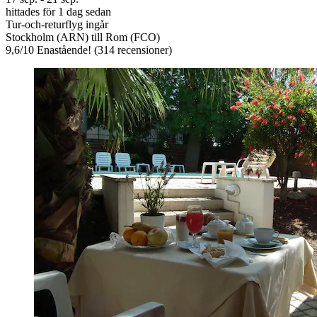
hittades för 1 dag sedan
Tur-och-returflyg ingår
Stockholm (ARN) till Rom (FCO)
9,6
/
10
Enastående! (314 recensioner)