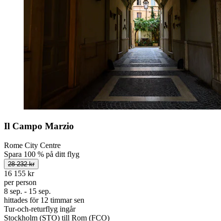
Il Campo Marzio
Rome City Centre
Spara 100 % på ditt flyg
28 232 kr
16 155 kr
per person
8 sep. - 15 sep.
hittades för 12 timmar sen
Tur-och-returflyg ingår
Stockholm (STO) till Rom (FCO)