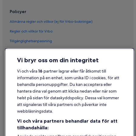
Policyer
Allmänna regler och villkor (ej för Vrbo-bokningar)
Regler och villkor för Vrbo
Tillgänglighetsanpassning
Sekretess
Vi bryr oss om din integritet
Cookies
Användarvillkor
Vi och våra
16
partner lagrar eller får åtkomst till
information på en enhet, som unika ID i cookies, för att
Juridisk information/Kontakta oss
behandla personuppgifter. Du kan acceptera eller
Riktlinjer för innehåll och anmäla innehåll
hantera dina val genom att klicka nedan eller när som
helst på sidan för dataskyddspolicy. Dessa val kommer
Hjälp
att signaleras till våra partners och påverkar inte
webbläsningsdata.
Kontakta oss
Vi och våra partners behandlar data för att
Avboka eller ändra din bokning
tillhandahålla:
Återbetalningsprocess och tidslinjer