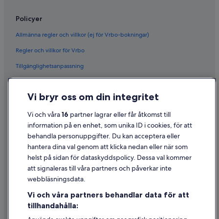
Policyer
Allmänna regler och villkor (ej för Vrbo-bokningar)
Regler och villkor för Vrbo
Tillgänglighetsanpassning
Sekretess
Vi bryr oss om din integritet
Cookies
Användarvillkor
Vi och våra
16
partner lagrar eller får åtkomst till
information på en enhet, som unika ID i cookies, för att
Juridisk information/Kontakta oss
behandla personuppgifter. Du kan acceptera eller
Riktlinjer för innehåll och anmäla innehåll
hantera dina val genom att klicka nedan eller när som
helst på sidan för dataskyddspolicy. Dessa val kommer
Hjälp
att signaleras till våra partners och påverkar inte
webbläsningsdata.
Kontakta oss
Vi och våra partners behandlar data för att
Avboka eller ändra din bokning
tillhandahålla:
Återbetalningsprocess och tidslinjer