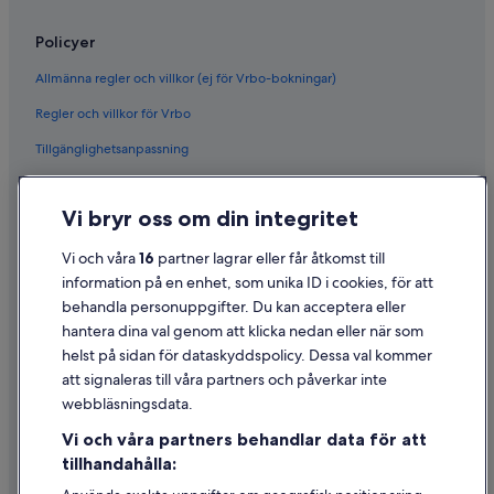
Policyer
Allmänna regler och villkor (ej för Vrbo-bokningar)
Regler och villkor för Vrbo
Tillgänglighetsanpassning
Sekretess
Vi bryr oss om din integritet
Cookies
Användarvillkor
Vi och våra
16
partner lagrar eller får åtkomst till
information på en enhet, som unika ID i cookies, för att
Juridisk information/Kontakta oss
behandla personuppgifter. Du kan acceptera eller
Riktlinjer för innehåll och anmäla innehåll
hantera dina val genom att klicka nedan eller när som
helst på sidan för dataskyddspolicy. Dessa val kommer
Hjälp
att signaleras till våra partners och påverkar inte
webbläsningsdata.
Kontakta oss
Vi och våra partners behandlar data för att
Avboka eller ändra din bokning
tillhandahålla:
Återbetalningsprocess och tidslinjer