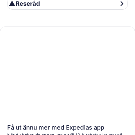
Reseråd
Reseråd
Få ut ännu mer med Expedias app
När du bokar via appen kan du få 10 % rabatt eller mer på