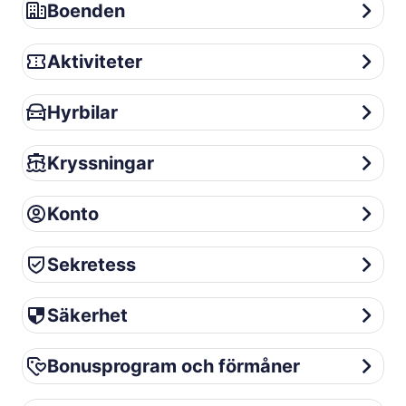
Boenden
Boenden
Aktiviteter
Aktiviteter
Hyrbilar
Hyrbilar
Kryssningar
Kryssningar
Konto
Konto
Sekretess
Sekretess
Säkerhet
Säkerhet
Bonusprogram och förmåner
Bonusprogram och förmåner