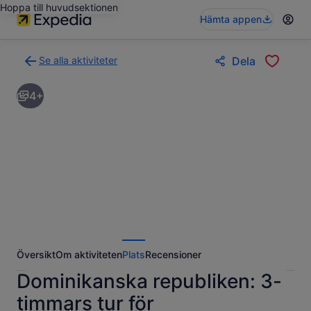
Hoppa till huvudsektionen
Hämta appen
Se alla aktiviteter
Dela
Gå
tillbaka
4+
till
resultatsidan
för
aktiviteter
Översikt
Om aktiviteten
Plats
Recensioner
Dominikanska republiken: 3-
timmars tur för