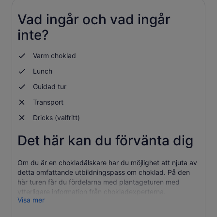
ny
flik
Vad ingår och vad ingår
inte?
Varm choklad
Lunch
Guidad tur
Transport
Dricks (valfritt)
Det här kan du förvänta dig
Om du är en chokladälskare har du möjlighet att njuta av
detta omfattande utbildningspass om choklad. På den
här turen får du fördelarna med plantageturen med
ytterligare information från chokladexperterna.
Visa mer
På den här turen kommer experterna att guida dig
genom alla de steg som krävs för att framställa