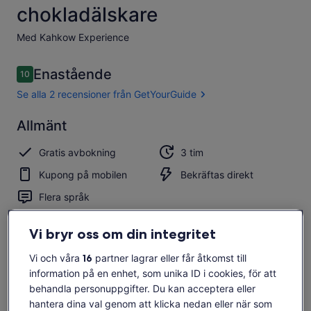
chokladälskare
Med Kahkow Experience
Recensioner
Enastående
10
10 av 10,
Se alla 2 recensioner från GetYourGuide
Enastående
Allmänt
10.0
10.0 av 10
Se alla 2
Gratis avbokning
3 tim
recensioner
från
Kupong på mobilen
Bekräftas direkt
GetYourGuide
Flera språk
Översikt
Vi bryr oss om din integritet
Besök den ekologiska kakaoplantagen och lär dig alla
Vi och våra
16
partner lagrar eller får åtkomst till
hemligheter som döljer sig bakom kvalitetschoklad
information på en enhet, som unika ID i cookies, för att
Så din egen kakaoplanta
behandla personuppgifter. Du kan acceptera eller
hantera dina val genom att klicka nedan eller när som
Följ luktsinnet till chokladfabriken, där du får lära dig mer