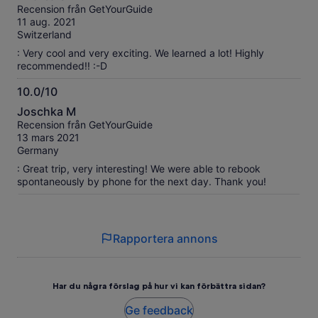
av
om
Recension från GetYourGuide
10
våra
11 aug. 2021
verifierade
Switzerland
recensioner
: Very cool and very exciting. We learned a lot! Highly
recommended!! :-D
10.0/10
10.0
Joschka M
av
Recension från GetYourGuide
10
13 mars 2021
Germany
: Great trip, very interesting! We were able to rebook
spontaneously by phone for the next day. Thank you!
Rapportera annons
Har du några förslag på hur vi kan förbättra sidan?
Ge feedback