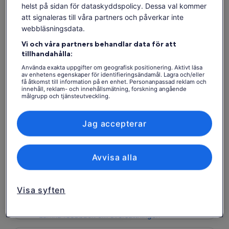
om den sista processen i tillverkningen av utsökt choklad
helst på sidan för dataskyddspolicy. Dessa val kommer
att signaleras till våra partners och påverkar inte
Lär dig om den dominikanska kulturen på ett roligt sätt
webbläsningsdata.
Vi och våra partners behandlar data för att
tillhandahålla:
Se tillgänglighet
Använda exakta uppgifter om geografisk positionering. Aktivt läsa
av enhetens egenskaper för identifieringsändamål. Lagra och/eller
få åtkomst till information på en enhet. Personanpassad reklam och
Datum
innehåll, reklam- och innehållsmätning, forskning angående
mån 10 aug. - mån 24 aug.
målgrupp och tjänsteutveckling.
Lista över partner (leverantörer)
Resenärer
Jag accepterar
1 vuxen
mån 10 aug.
tis 11 aug.
ons 12 aug.
tors 13 aug.
fre 1
Avvisa alla
-
788 kr
788 kr
788 kr
78
Innehållet på den här sidan kan ha skapats med
Visa syften
maskinöversättning
Se biljetter
Se originaltexten (engelska)
Öppnas
Lämna feedback om översättningen
i