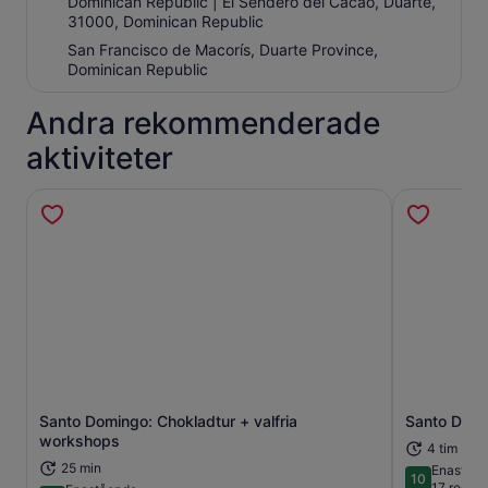
Dominican Republic | El Sendero del Cacao, Duarte,
31000, Dominican Republic
San Francisco de Macorís, Duarte Province,
Dominican Republic
Andra rekommenderade
aktiviteter
Santo Domingo: Chokladtur + valfria
Santo Domi
Öppnas i ny flik
workshops
4 tim
25 min
Enaståe
10
10 av 10
17 recen