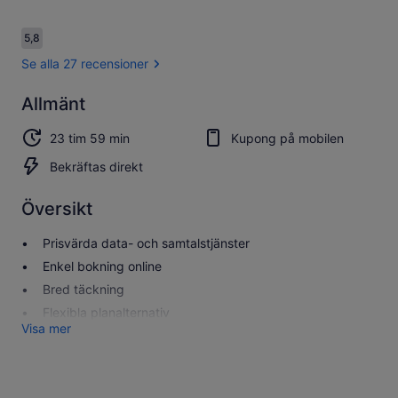
Recensioner
5,8
5,8 av 10,
Se alla 27 recensioner
Allmänt
5.8
5.8 av 10
Se alla 27
23 tim 59 min
Kupong på mobilen
recensioner
Bekräftas direkt
Översikt
Prisvärda data- och samtalstjänster
Enkel bokning online
Bred täckning
Flexibla planalternativ
Visa mer