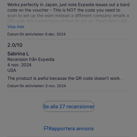
Works perfectly in Japan, just note Expedia issues out a bard
code on the voucher - This is NOT the code you need to
scan to set up the esim instead a different company emails a
QR code with instructions on how to set up. That’s how I did
mine on my iPhone 13
Visa mer
Datum för aktiviteten: 6 dec. 2024
2.0/10
2.0
Sabrina L
av
Recension från Expedia
10
4 nov. 2024
USA
The product is awful because the QR code doesn’t work .
Datum för aktiviteten: 3 nov. 2024
Se alla 27 recensioner
Rapportera annons