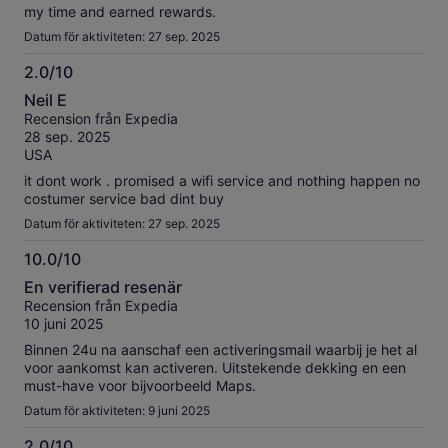
my time and earned rewards.
Datum för aktiviteten: 27 sep. 2025
2.0/10
2.0
Neil E
av
Recension från Expedia
10
28 sep. 2025
USA
it dont work . promised a wifi service and nothing happen no
costumer service bad dint buy
Datum för aktiviteten: 27 sep. 2025
10.0/10
10.0
En verifierad resenär
av
Recension från Expedia
10
10 juni 2025
Binnen 24u na aanschaf een activeringsmail waarbij je het al
voor aankomst kan activeren. Uitstekende dekking en een
must-have voor bijvoorbeeld Maps.
Datum för aktiviteten: 9 juni 2025
2.0/10