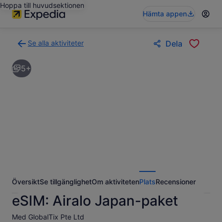
Hoppa till huvudsektionen
Hämta appen
Se alla aktiviteter
Dela
Gå
tillbaka
5+
till
resultatsidan
för
aktiviteter
Översikt
Se tillgänglighet
Om aktiviteten
Plats
Recensioner
eSIM: Airalo Japan-paket
Med GlobalTix Pte Ltd