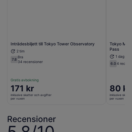
Inträdesbiljett till Tokyo Tower Observatory
Tokyo Metr
Öppnas i ny flik
Pass
2 tim
1 dag elle
Bra
7.8
7.8 av 10
34 recensioner
6.0
4 recens
6.0 av 10
Gratis avbokning
Priset
171 kr
Priset
80 kr
är
är
inklusive skatter och avgifter
inklusive skatte
171 kr
80 kr
per vuxen
per vuxen
per
per
vuxen
vuxen
Recensioner
5.8