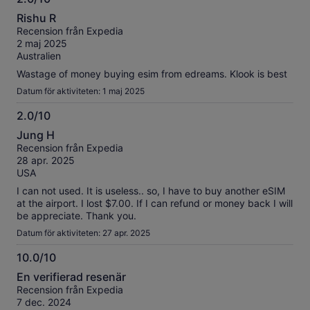
2.0
Rishu R
av
Recension från Expedia
10
2 maj 2025
Australien
Wastage of money buying esim from edreams. Klook is best
Datum för aktiviteten: 1 maj 2025
2.0/10
2.0
Jung H
av
Recension från Expedia
10
28 apr. 2025
USA
I can not used. It is useless.. so, I have to buy another eSIM
at the airport. I lost $7.00. If I can refund or money back I will
be appreciate. Thank you.
Datum för aktiviteten: 27 apr. 2025
10.0/10
10.0
En verifierad resenär
av
Recension från Expedia
10
7 dec. 2024