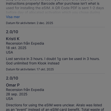
instructions properly! Barcode after purchase isn’t what is
used for installing the eSIM. A QR Code PDF is sent 1-2 days
before day of allocated activation which you chose during
purchase. Install the eSIM via the QR Code before you leave
Visa mer
for Japan, then activate once you’re in Japan - which starts
Datum för aktiviteten: 2 dec. 2025
the day-plan you chose.
2.0/10
2.0
Kristi K
av
Recension från Expedia
10
18 okt. 2025
USA
Lost service in 3 hours. I doubt 1g can be used in 3 hours.
God unlimited from Klook instead
Datum för aktiviteten: 17 okt. 2025
2.0/10
2.0
Omar P
av
Recension från Expedia
10
28 sep. 2025
USA
Directions for using the eSIM were unclear. Airalo was listed
as an “event” instead of an eSIM card benefit. Total waste of