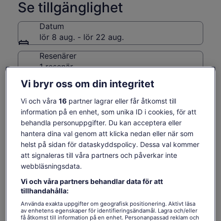
Se tillgänglighet
Datum
lör 8 aug. - lör 22 aug.
Resenärer
1 resenär
Vi bryr oss om din integritet
mån 10 aug.
tis 11 aug.
ons 12 aug.
tors 13 aug.
fre 14 aug.
Vi och våra
16
partner lagrar eller får åtkomst till
-
-
33 kr
33 kr
33 kr
information på en enhet, som unika ID i cookies, för att
Innehållet på den här sidan kan ha skapats med
behandla personuppgifter. Du kan acceptera eller
maskinöversättning
hantera dina val genom att klicka nedan eller när som
Priset
33 kr
Se originaltexten (engelska)
Se biljetter
är
helst på sidan för dataskyddspolicy. Dessa val kommer
inklusive skatter och avgifter
Öppnas
Lämna feedback om översättningen
33 kr
att signaleras till våra partners och påverkar inte
per resenär
i
per
webbläsningsdata.
ny
resenär
flik
Vad ingår och vad ingår
Vi och våra partners behandlar data för att
tillhandahålla:
inte?
Använda exakta uppgifter om geografisk positionering. Aktivt läsa
av enhetens egenskaper för identifieringsändamål. Lagra och/eller
få åtkomst till information på en enhet. Personanpassad reklam och