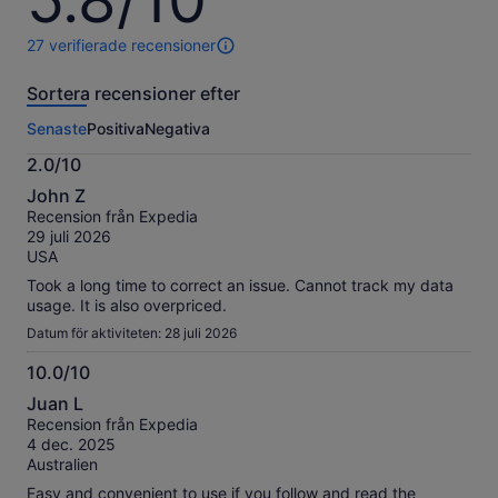
5.8/10
av
10
27 verifierade recensioner
27
recensioner
Sortera recensioner efter
av
den
Senaste
Positiva
Negativa
här
aktiviteten.
2.0/10
Mer
2.0
information
John Z
av
om
Recension från Expedia
10
våra
29 juli 2026
verifierade
USA
recensioner
Took a long time to correct an issue. Cannot track my data
usage. It is also overpriced.
Datum för aktiviteten: 28 juli 2026
10.0/10
10.0
Juan L
av
Recension från Expedia
10
4 dec. 2025
Australien
Easy and convenient to use if you follow and read the