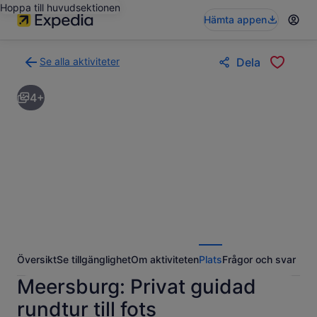
Hoppa till huvudsektionen
Hämta appen
Se alla aktiviteter
Dela
Gå
tillbaka
4+
till
resultatsidan
för
aktiviteter
Översikt
Se tillgänglighet
Om aktiviteten
Plats
Frågor och svar
Meersburg: Privat guidad
rundtur till fots