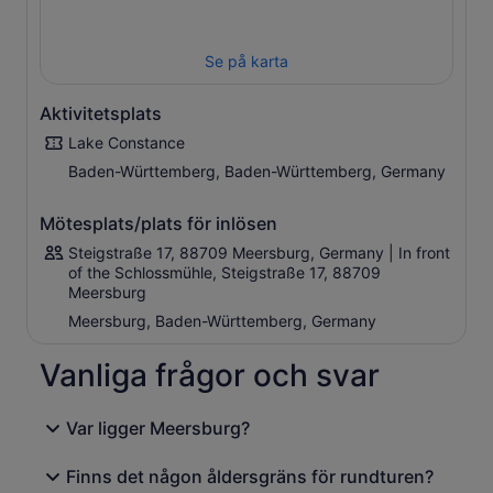
på 700-talet av den merovingiske kungen Dagobert I. I
fästningens museum kan vi se hela det medeltida
bostadsområdet och bostaden för en av Tysklands mest
Se på karta
kända kvinnliga poeter: Annette von Droste-Hülshoff.
Panoramautsikt över gamla stan och Konstanzsjön ingår!
Aktivitetsplats
Lake Constance
Baden-Württemberg, Baden-Württemberg, Germany
Mötesplats/plats för inlösen
Steigstraße 17, 88709 Meersburg, Germany | In front
of the Schlossmühle, Steigstraße 17, 88709
Meersburg
Meersburg, Baden-Württemberg, Germany
Vanliga frågor och svar
Var ligger Meersburg?
Finns det någon åldersgräns för rundturen?