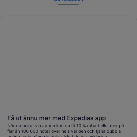
Få ut ännu mer med Expedias app
När du bokar via appen kan du få 10 % rabatt eller mer på
fler än 100 000 hotell över hela världen och tjäna dubbla
poäng varje gång du bokar. Med de här exklusiva