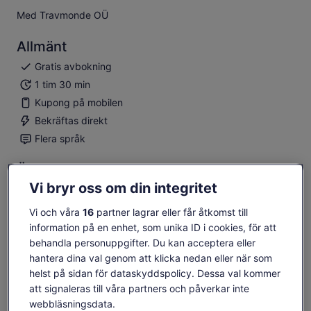
Med Travmonde OÜ
Allmänt
Gratis avbokning
1 tim 30 min
Kupong på mobilen
Bekräftas direkt
Flera språk
Översikt
Vi bryr oss om din integritet
Upptäck det legendariska ursprunget till Tysklands
äldsta bebodda fästning.
Vi och våra
16
partner lagrar eller får åtkomst till
Utforska New Castles historia och arkitektur.
information på en enhet, som unika ID i cookies, för att
Upptäck arvet efter poeten Annette von Droste-Hülshoff.
behandla personuppgifter. Du kan acceptera eller
Lär dig mer om hur Konstanz prinsbiskopar påverkade
hantera dina val genom att klicka nedan eller när som
Meersburg.
helst på sidan för dataskyddspolicy. Dessa val kommer
Visa mer
att signaleras till våra partners och påverkar inte
webbläsningsdata.