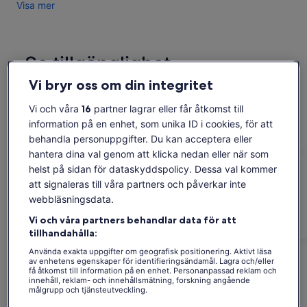
Visa mer
detta världsunder byggdes av Shah Jahan för sin Mumtaz.
Gör ett stopp vid Agra Fort och lär dig om Mughal-
monumentet från 1500-talet från din guide. Uppgradera din
turné till att inkludera entréavgifter och/eller en lunchbuffé
Se tillgänglighet
på ett 5-stjärnigt hotell eller traditionell mat på restaurang.
Vi bryr oss om din integritet
• Privat dagstur till Taj Mahal och Agra Fort från Delhi
Ändra datum
Ändra
• Privat luftkonditionerad transport
datum
Vi och våra
16
partner lagrar eller får åtkomst till
tors 6 aug.
fre 7 aug.
lör 8 aug.
sön 9 aug.
mån 10 aug.
• Besök den ikoniska Taj Mahal och Agra Fort
information på en enhet, som unika ID i cookies, för att
-
-
249 kr
249 kr
249 kr
behandla personuppgifter. Du kan acceptera eller
• Lär dig om Mughal Empire från din expertguide
hantera dina val genom att klicka nedan eller när som
Innehållet på den här sidan kan ha skapats med
• Upplev personlig uppmärksamhet från din privata guide
helst på sidan för dataskyddspolicy. Dessa val kommer
maskinöversättning
Priset
249 kr
• Uppgradera till att inkludera lunch och entréavgifter till
att signaleras till våra partners och påverkar inte
Se originaltexten (engelska)
är
platserna
Se biljetter
webbläsningsdata.
inklusive skatter och avgifter
Öppnas
Lämna feedback om översättningen
249 kr
per vuxen*
i
• Upphämtning och avlämning av Delhi hotell och flygplats
per
*Få ett lägre pris genom att välja fler än två
Vi och våra partners behandlar data för att
ny
ingår
vuxna
Bra att veta innan du bokar
vuxen*
tillhandahålla:
flik
*Få
Använda exakta uppgifter om geografisk positionering. Aktivt läsa
ett
av enhetens egenskaper för identifieringsändamål. Lagra och/eller
I enlighet med EU-bestämmelser om konsumenträtt
få åtkomst till information på en enhet. Personanpassad reklam och
lägre
gäller inte ångerrätten för aktivitetstjänster.
innehåll, reklam- och innehållsmätning, forskning angående
pris
Leverantörens avbokningsregler gäller.
målgrupp och tjänsteutveckling.
genom
Lista över partner (leverantörer)