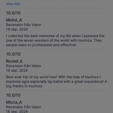
Agra, where we met my tour guide Zeeshan. We chose to
Visa mer
visit the Taj Mahal first, and arrived at 10:00 am to the
10.0/10
entrance. Zeeshan was fantastic and made my tour and time
10.0
at the Taj Mahal really enjoyable. He was a great
Mohd_A
photographer and knew all the best spots and of course his
av
Recension från Viator
knowledge of everything Taj enhanced my experience.
10
19 sep. 2024
recommended at the Taj. but such fabulous memories were
made while doing !!!! Thank you for a fantastic day, lunch
I collected the best memories of my life when i explored the
was amazing as well!
one of the seven wonders of the world with tourinza. They
people were so professional and effective!
10.0/10
10.0
Ruved_k
av
Recension från Viator
10
19 sep. 2024
Best ever trip of my world tour! With the help of tourinza I
explored agra especially taj mahal with a great experience! A
big thanks to tourinza
10.0/10
10.0
Micca_A
av
Recension från Viator
10
18 sep. 2024