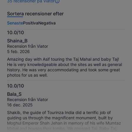
35 recensioner på Viator
flera
flera
35
resenärer
vuxna
recensioner
Sortera recensioner efter
av
den
Senaste
Positiva
Negativa
här
aktiviteten.
10.0/10
Mer
10.0
information
Shaina_B
av
om
Recension från Viator
10
våra
5 feb. 2026
verifierade
Amazing day with Asif touring the Taj Mahal and baby Taj!
recensioner
He is very knowledgeable about the sites as well as general
history. He was very accommodating and took some great
photos for us as well.
10.0/10
10.0
Bala_S
av
Recension från Viator
10
16 dec. 2025
Shakib, the guide of Tourinza India did a terrific job of
guiding us through the magnificent monument, built by
Moghul Emperor Shah Jehan in memory of his wife Mumtaz
Mahal and houses their tombs. We covered Taj, Baby Taj,