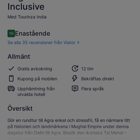
Inclusive
Med Tourinza India
Recensioner
Enastående
10
10 av 10,
Se alla 35 recensioner från Viator
Enastående
Allmänt
10.0
10.0 av 10
Se alla 35
Gratis avbokning
12 tim
recensioner
från Viator
Kupong på mobilen
Bekräftas direkt
Upphämtning från
Flera språk
utvalda hotell
Översikt
Gör en rundtur till Agra enkel och stressfri, få en närmare titt
på historien och landmärkena i Mughal Empire under denna
dagstur från Delhi till Agra. Besök den ikoniska Taj Mahal –
Indiens mest fantastiska hyllning till kärleken, och lär dig hur