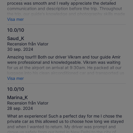
upfront, in case you are not used to fast talking Indians!
process was smooth and I really appreciate the detailed
communication and description before the trip. Throughout
the trip, our guide's knowledge and photography skills made
the trip trully unforgotable. Will highly recommend!
Visa mer
10.0/10
10.0
Saud_K
av
Recension från Viator
10
30 sep. 2024
Amazing tour!!! Both our driver Vikram and tour guide Amir
were professional and knowledgeable. Vikram was waiting
for us at the airport on arrival at 9:30am. He packed all our
luggage into his clean airconditioned car and transported us
safely to Agra 3.5hours drive where we picked up Amir. We
Visa mer
then enjoyed a 2.5 hour tour of the Taj Mahal. amir guided us
10.0/10
through the site and explained all about history of this
10.0
magnificent building and it surrounds. We then enjoyed a
Marina_K
scrumcious lunch at a local restaurant. all part of the
av
Recension från Viator
package. Followed by our return journey to New Delhi. An
10
28 sep. 2024
amazing day and experience!! Thanks to the fantastic team
at Tourinza India
What an experience! Such a perfect day for me I chose the
private car as this allowed us to choose how long we stayed
and when I wanted to return. My driver was prompt and
drove us safely from our hotel in New Delhi to the city of