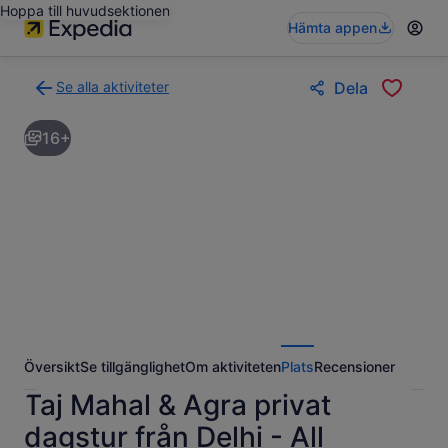
Hoppa till huvudsektionen
Hämta appen
Se alla aktiviteter
Dela
Gå
tillbaka
16+
till
resultatsidan
för
aktiviteter
Översikt
Se tillgänglighet
Om aktiviteten
Plats
Recensioner
Taj Mahal & Agra privat
dagstur från Delhi - All