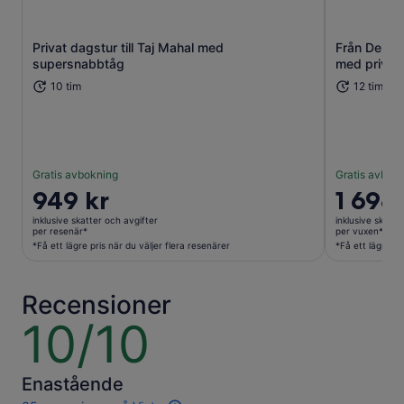
Privat dagstur till Taj Mahal med
Från Delhi:
supersnabbtåg
med privat 
Öppnas i ny flik
10 tim
12 tim
Gratis avbokning
Gratis avbok
Priset
949 kr
Priset
1 698 
är
är
inklusive skatter och avgifter
inklusive skatte
949 kr
1 698 kr
per resenär*
per vuxen*
per
per
*Få ett lägre pris när du väljer flera resenärer
*Få ett lägre pr
resenär*
vuxen*
*Få
*Få
Recensioner
ett
ett
lägre
lägre
10/10
10
pris
pris
av
när
när
10
du
du
Enastående
väljer
väljer