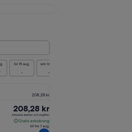
g.
lör 15 aug.
sön 16 aug.
mån 17 aug.
tis 18 aug.
ons 19
r
-
-
230 kr
241 kr
230
208,28 kr
Priset
208,28 kr
är
inklusive skatter och avgifter
208,28 kr
Gratis avbokning
Gratis
till fre 7 aug.
avbokning