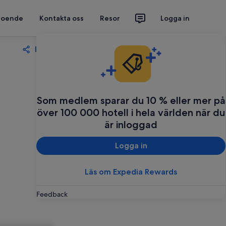
 boende
Kontakta oss
Resor
Logga in
Dela
Spara
Som medlem sparar du 10 % eller mer på
över 100 000 hotell i hela världen när du
är inloggad
Logga in
Läs om Expedia Rewards
Feedback