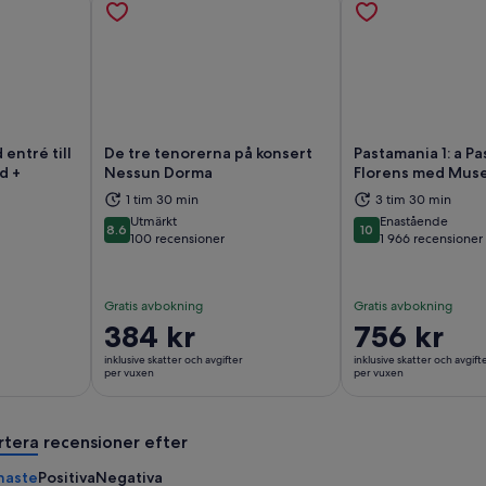
 entré till
De tre tenorerna på konsert
Pastamania 1: a Pas
d +
Nessun Dorma
Florens med Mus
as i ny flik
Öppnas i ny flik
Öp
1 tim 30 min
3 tim 30 min
Utmärkt
Enastående
8.6
10
8.6 av 10
10 av 10
100 recensioner
1 966 recensioner
Gratis avbokning
Gratis avbokning
Priset
384 kr
Priset
756 kr
är
är
inklusive skatter och avgifter
inklusive skatter och avgift
384 kr
756 kr
per vuxen
per vuxen
per
per
vuxen
vuxen
rtera recensioner efter
naste
Positiva
Negativa