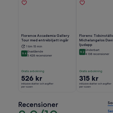
Florence Accademia Gallery
Florens: Tidsinställd
Tour med entrébiljett ingår
Michelangelos Davi
ljudapp
Öppnas i ny flik
Öppn
1 tim 15 min
Underbart
Enastående
9.2
9.4
9.2 av 10
4 138 recensioner
9.4 av 10
3 428 recensioner
Gratis avbokning
Gratis avbokning
Priset
526 kr
Priset
315 kr
är
är
inklusive skatter och avgifter
inklusive skatter och avgifter
526 kr
315 kr
per vuxen
per vuxen
per
per
vuxen
vuxen
Recensioner
So
8.0
Se