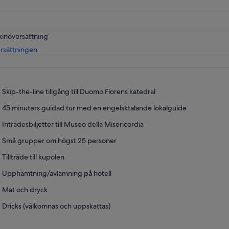
kinöversättning
Öppnas
rsättningen
i
ny
flik
Skip-the-line tillgång till Duomo Florens katedral
45 minuters guidad tur med en engelsktalande lokalguide
Inträdesbiljetter till Museo della Misericordia
Små grupper om högst 25 personer
Tillträde till kupolen
Upphämtning/avlämning på hotell
Mat och dryck
Dricks (välkomnas och uppskattas)