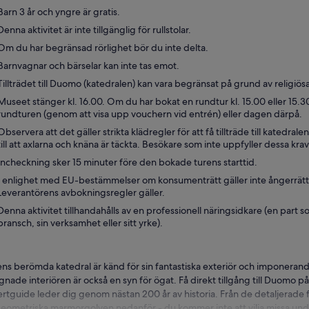
Barn 3 år och yngre är gratis.
Denna aktivitet är inte tillgänglig för rullstolar.
Om du har begränsad rörlighet bör du inte delta.
Barnvagnar och bärselar kan inte tas emot.
Tillträdet till Duomo (katedralen) kan vara begränsat på grund av religiös
Museet stänger kl. 16.00. Om du har bokat en rundtur kl. 15.00 eller 15
rundturen (genom att visa upp vouchern vid entrén) eller dagen därpå.
Observera att det gäller strikta klädregler för att få tillträde till katedral
till att axlarna och knäna är täckta. Besökare som inte uppfyller dessa krav
Incheckning sker 15 minuter före den bokade turens starttid.
I enlighet med EU-bestämmelser om konsumenträtt gäller inte ångerrätten
Leverantörens avbokningsregler gäller.
Denna aktivitet tillhandahålls av en professionell näringsidkare (en part 
bransch, sin verksamhet eller sitt yrke).
ens berömda katedral är känd för sin fantastiska exteriör och imponeran
gnade interiören är också en syn för ögat. Få direkt tillgång till Duomo p
rtguide leder dig genom nästan 200 år av historia. Från de detaljerade fr
eometriska marmorgolven nedanför - du kommer inte att vilja missa unde