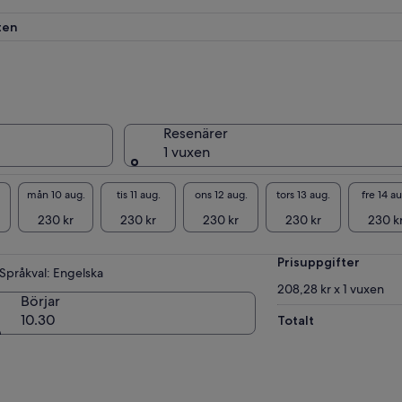
ten
Resenärer
1 vuxen
mån 10 aug.
tis 11 aug.
ons 12 aug.
tors 13 aug.
fre 14 au
230 kr
230 kr
230 kr
230 kr
230 k
Prisuppgifter
Språkval: Engelska
208,28 kr x 1 vuxen
Börjar
10.30
Totalt