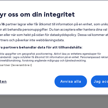
lmänt
ryr oss om din integritet
Gratis avbokning
30 min
a
16
partner lagrar eller får åtkomst till information på en enhet, som unika
Kupong på
Skippa kön
ör att behandla personuppgifter. Du kan acceptera eller hantera dina va
mobilen
an eller när som helst på sidan för dataskyddspolicy. Dessa val kommer at
Bekräftas direkt
partners och påverkar inte webbläsningsdata.
Se 
ra partners behandlar data för att tillhandahålla:
ersikt
ta uppgifter om geografisk positionering. Aktivt läsa av enhetens egenskaper för
Aktivitetsplats
gsändamål. Lagra och/eller få åtkomst till information på en enhet. Personanpassad rekla
Prioriterad tillgång till Florens fantastiska
innehållsmätning, forskning angående målgrupp och tjänsteutveckling.
Piazza del Duomo
katedral, Il Duomo
 partner (leverantörer)
Florence, ITA
Besök den spektakulära Duomo, ett
arkitektoniskt mästerverk
Mötesplats/plats f
Inträdesbiljetter till Museo Della Misericordia
ften
Avvisa alla
Jag ac
Piazza del Duomo
Liten grupp på 25 personer eller färre
Florence., Tuscany
a mer