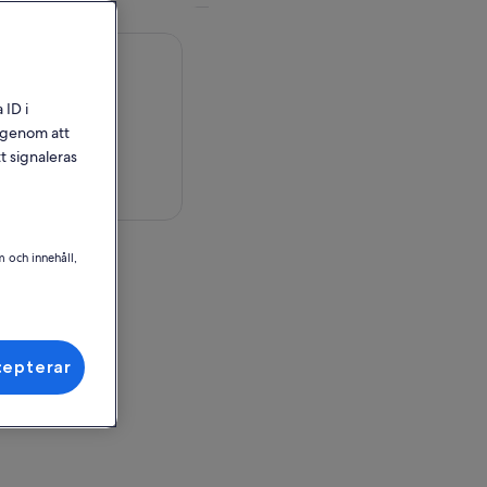
 ID i
l genom att
t signaleras
på karta
m och innehåll,
ör inlösen
cepterar
, ITA