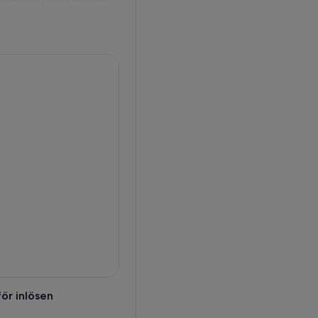
d vårt speciella avtal om
 taken och de imponerande
 pekar ut de mest
e i Florens historia.
erömda kupol. När du står
den innovativa
nd eller att gå ut på Piazza
ör inlösen