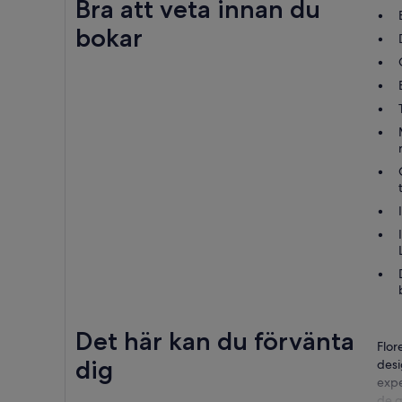
Bra att veta innan du
bokar
Det här kan du förvänta
Flor
dig
desi
expe
de g