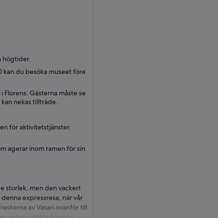
a högtider.
.30 kan du besöka museet före
en i Florens. Gästerna måste se
 kan nekas tillträde.
 för aktivitetstjänster.
som agerar inom ramen för sin
de storlek, men den vackert
å denna expressresa, när vår
eskerna av Vasari ovanför till
rverken i detta ikoniska