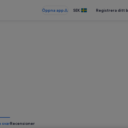
Öppna app
SEK
Registrera ditt
h svar
Recensioner