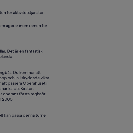
 för aktivitetstjänster.
 som agerar inom ramen för
ar. Det är en fantastisk
pplande
ingbåt. Du kommer att
opp och in i skyddade vikar
r att passera Operahuset i
ar kallats Kirsten
er operans första regissör
nn 2000
kelt kan passa denna turné