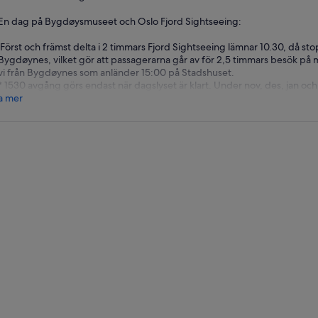
En dag på Bygdøysmuseet och Oslo Fjord Sightseeing:
Först och främst delta i 2 timmars Fjord Sightseeing lämnar 10.30, då sto
Bygdøynes, vilket gör att passagerarna går av för 2,5 timmars besök på 
vi från Bygdøynes som anländer 15:00 på Stadshuset.
* 1530 avgång görs endast när dagslyset är klart. Under nov, des, jan och 
a mer