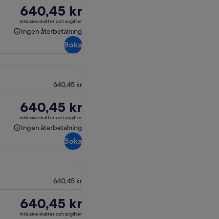
Priset
640,45 kr
är
inklusive skatter och avgifter
640,45 kr
Ingen återbetalning
Ingen
Boka
återbetalning
640,45 kr
Priset
640,45 kr
är
inklusive skatter och avgifter
640,45 kr
Ingen återbetalning
Ingen
Boka
återbetalning
640,45 kr
Priset
640,45 kr
är
inklusive skatter och avgifter