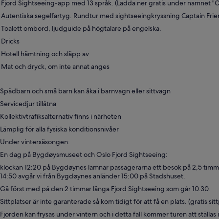
Fjord Sightseeing-app med 13 språk. (Ladda ner gratis under namnet "O
Autentiska segelfartyg. Rundtur med sightseeingkryssning Captain Frien
Toalett ombord, ljudguide på högtalare på engelska.
Dricks
Hotell hämtning och släpp av
Mat och dryck, om inte annat anges
Spädbarn och små barn kan åka i barnvagn eller sittvagn
Servicedjur tillåtna
Kollektivtrafiksalternativ finns i närheten
Lämplig för alla fysiska konditionsnivåer
Under vintersäsongen:
En dag på Bygdøysmuseet och Oslo Fjord Sightseeing:
klockan 12:20 på Bygdøynes lämnar passagerarna ett besök på 2,5 tim
14:50 avgår vi från Bygdøynes anländer 15:00 på Stadshuset.
Gå först med på den 2 timmar långa Fjord Sightseeing som går 10.30.
Sittplatser är inte garanterade så kom tidigt för att få en plats. (gratis sitt
Fjorden kan frysas under vintern och i detta fall kommer turen att ställas