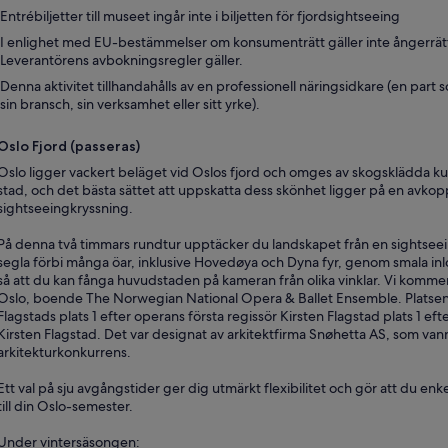
Entrébiljetter till museet ingår inte i biljetten för fjordsightseeing
I enlighet med EU-bestämmelser om konsumenträtt gäller inte ångerrätten
Leverantörens avbokningsregler gäller.
Denna aktivitet tillhandahålls av en professionell näringsidkare (en part
sin bransch, sin verksamhet eller sitt yrke).
Oslo Fjord (passeras)
Oslo ligger vackert beläget vid Oslos fjord och omges av skogsklädda kull
stad, och det bästa sättet att uppskatta dess skönhet ligger på en avko
sightseeingkryssning.
På denna två timmars rundtur upptäcker du landskapet från en sightsee
segla förbi många öar, inklusive Hovedøya och Dyna fyr, genom smala inl
så att du kan fånga huvudstaden på kameran från olika vinklar. Vi komme
Oslo, boende The Norwegian National Opera & Ballet Ensemble. Platsen h
Flagstads plats 1 efter operans första regissör Kirsten Flagstad plats 1 eft
Kirsten Flagstad. Det var designat av arkitektfirma Snøhetta AS, som va
arkitekturkonkurrens.
Ett val på sju avgångstider ger dig utmärkt flexibilitet och gör att du en
till din Oslo-semester.
Under vintersäsongen: