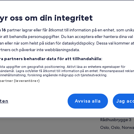
lmänt
ryr oss om din integritet
Gratis avbokning
2 tim
Kupong på
Bekräftas direkt
a
16
partner lagrar eller får åtkomst till information på en enhet, som unika
mobilen
ör att behandla personuppgifter. Du kan acceptera eller hantera dina va
Flera språk
an eller när som helst på sidan för dataskyddspolicy. Dessa val kommer at
partners och påverkar inte webbläsningsdata.
Se 
ersikt
ra partners behandlar data för att tillhandahålla:
ck in utsikten över Oslos vackra miljö vid
ta uppgifter om geografisk positionering. Aktivt läsa av enhetens egenskaper för
ofjorden (eller Oslofjorden) på denna två
Aktivitetsplats
gsändamål. Lagra och/eller få åtkomst till information på en enhet. Personanpassad rekla
innehållsmätning, forskning angående målgrupp och tjänsteutveckling.
mar långa sightseeingkryssning. Det är ett
Rådhusbrygge 3
 partner (leverantörer)
vligt, avkopplande sätt att få en överblick över
a mer
Rådhusbrygge 3
den och uppskatta dess omgivande skönhet.
om att köpa 2 timmars Fjord
Oslo, Oslo, Norw
htseeingbiljett får du en gratis färjebiljett till
ften
Avvisa alla
Jag ac
Mötesplats/plats f
seet
Rådhusbrygge 3
Rådhusbrygge 3
Oslo, Oslo, Norw