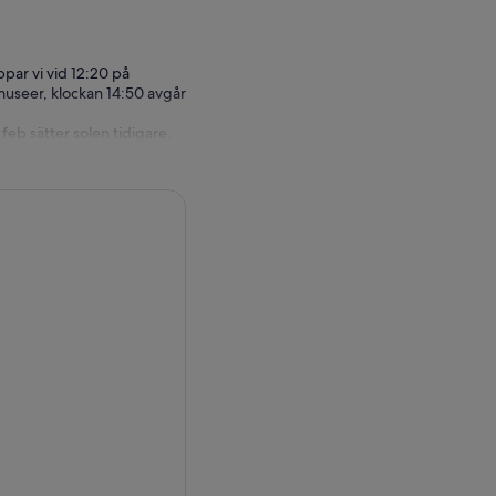
ppar vi vid 12:20 på
museer, klockan 14:50 avgår
feb sätter solen tidigare.