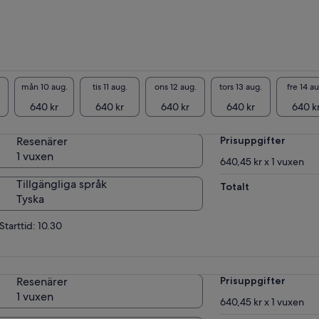
mån 10 aug.
tis 11 aug.
ons 12 aug.
tors 13 aug.
fre 14 au
640 kr
640 kr
640 kr
640 kr
640 k
Resenärer
Prisuppgifter
1 vuxen
640,45 kr x 1 vuxen
Tillgängliga språk
Totalt
Tyska
Starttid: 10.30
Resenärer
Prisuppgifter
1 vuxen
640,45 kr x 1 vuxen