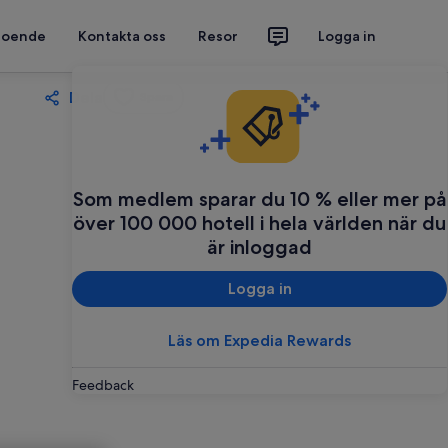
 boende
Kontakta oss
Resor
Logga in
Dela
Spara
Som medlem sparar du 10 % eller mer på
över 100 000 hotell i hela världen när du
är inloggad
Logga in
Läs om Expedia Rewards
Feedback