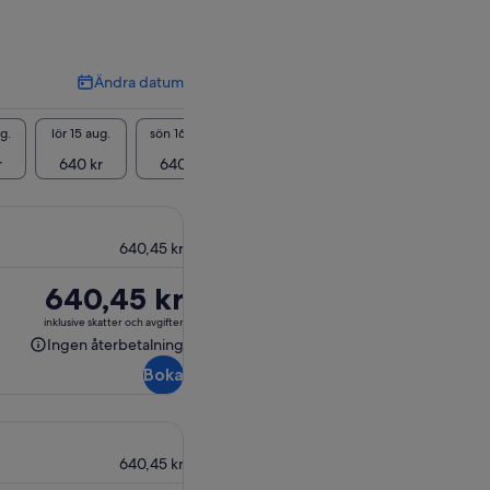
Ändra datum
Ändra
datum
g.
lör 15 aug.
sön 16 aug.
mån 17 aug.
tis 18 aug.
ons 19
r
640 kr
640 kr
640 kr
640 kr
640
640,45 kr
Priset
640,45 kr
är
inklusive skatter och avgifter
640,45 kr
Ingen återbetalning
Ingen
Boka
återbetalning
640,45 kr