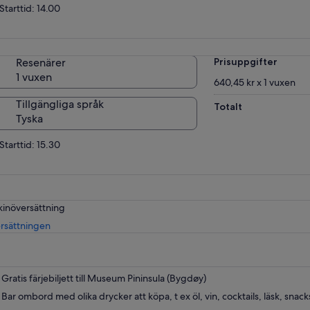
Starttid: 14.00
Resenärer
Prisuppgifter
1 vuxen
640,45 kr x 1 vuxen
Tillgängliga språk
Totalt
Tyska
Starttid: 15.30
kinöversättning
Öppnas
rsättningen
i
ny
flik
Gratis färjebiljett till Museum Pininsula (Bygdøy)
Bar ombord med olika drycker att köpa, t ex öl, vin, cocktails, läsk, snack