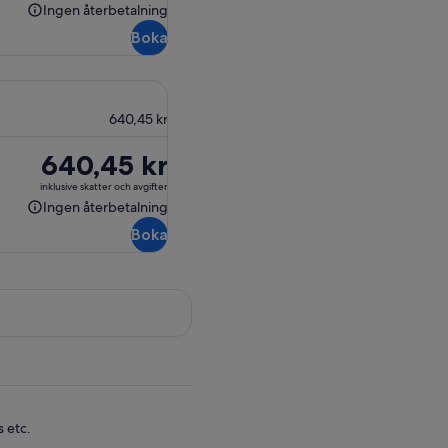
640,45 kr
Ingen återbetalning
Ingen
Boka
återbetalning
640,45 kr
Priset
640,45 kr
är
inklusive skatter och avgifter
640,45 kr
Ingen återbetalning
Ingen
Boka
återbetalning
s etc.