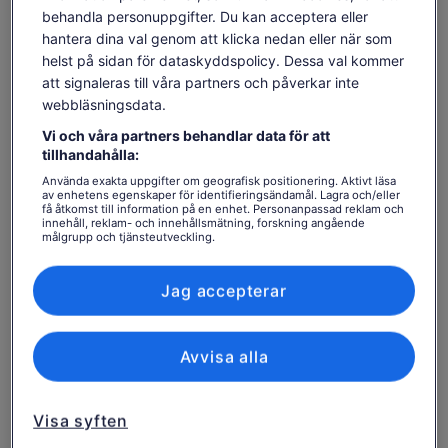
Innehållet på den här sidan kan ha skapats med
behandla personuppgifter. Du kan acceptera eller
maskinöversättning
hantera dina val genom att klicka nedan eller när som
Tidigare
1 908 kr
Se originaltexten (engelska)
1 707 kr
pris
helst på sidan för dataskyddspolicy. Dessa val kommer
Se biljetter
Öppnas
Lämna feedback om översättningen
var
att signaleras till våra partners och påverkar inte
inklusive skatter och avgifter
i
1 908 kr
per vuxen
webbläsningsdata.
ny
och
flik
Vad ingår och vad ingår
Vi och våra partners behandlar data för att
nuvarande
tillhandahålla:
pris
inte?
är
Använda exakta uppgifter om geografisk positionering. Aktivt läsa
av enhetens egenskaper för identifieringsändamål. Lagra och/eller
1 707 kr
få åtkomst till information på en enhet. Personanpassad reklam och
#1 All-inclusive Klassad liten grupptur i Blue
per
innehåll, reklam- och innehållsmätning, forskning angående
Mountains. Ledare inom smågruppsresor
målgrupp och tjänsteutveckling.
vuxen
Lista över partner (leverantörer)
Guidad entré till Scenic Railway, Skyway &
Cableway på Scenic World. Besök de berömda Tre
Jag accepterar
systrarna
Utforska regnskogen ombord promenad med en
högt rankad lokal Blue Mountains guide
Avvisa alla
Inkluderad lunch med en rätt på en restaurang i
bergen, långt från folkmassorna, som tillgodoser
kostbehov
Visa syften
Inträde till Featherdale Wildlife Park eller Sydney
Zoo med möjlighet att se Kangaroos & Koalas.