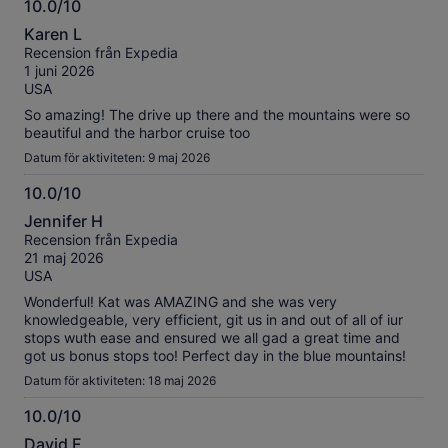
10.0/10
experience the Blue Mountains.
10.0
Karen L
av
Recension från Expedia
10
1 juni 2026
USA
So amazing! The drive up there and the mountains were so
beautiful and the harbor cruise too
Datum för aktiviteten: 9 maj 2026
10.0/10
10.0
Jennifer H
av
Recension från Expedia
10
21 maj 2026
USA
Wonderful! Kat was AMAZING and she was very
knowledgeable, very efficient, git us in and out of all of iur
stops wuth ease and ensured we all gad a great time and
got us bonus stops too! Perfect day in the blue mountains!
Datum för aktiviteten: 18 maj 2026
10.0/10
10.0
David F