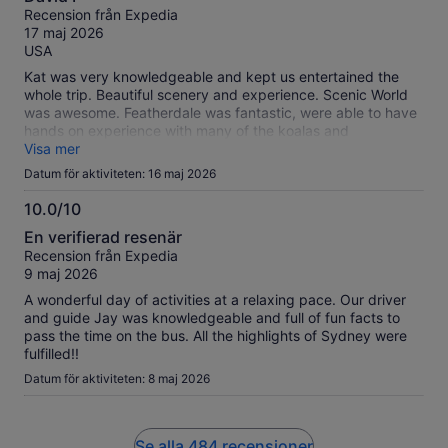
av
Recension från Expedia
10
17 maj 2026
USA
Kat was very knowledgeable and kept us entertained the
whole trip. Beautiful scenery and experience. Scenic World
was awesome. Featherdale was fantastic, were able to have
hands on experience with many of the koalas and
kangaroos.
Visa mer
Datum för aktiviteten: 16 maj 2026
10.0/10
10.0
En verifierad resenär
av
Recension från Expedia
10
9 maj 2026
A wonderful day of activities at a relaxing pace. Our driver
and guide Jay was knowledgeable and full of fun facts to
pass the time on the bus. All the highlights of Sydney were
fulfilled!!
Datum för aktiviteten: 8 maj 2026
Se alla 484 recensioner