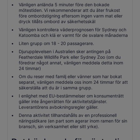
Vänligen anlända 5 minuter före den bokade
mötestiden. Vi rekommenderar att du äter frukost
före ombordstigning eftersom ingen varm mat eller
dryck tillåts ombord av säkerhetsskäl
Vänligen kontrollera väderprognosen för Sydney och
Katoomba och klä er varmt för de svalare månaderna
Liten grupp om 18 - 20 passagerare.
Djurupplevelsen i Australien sker antingen på
Featherdale Wildlife Park eller Sydney Zoo (om du
föredrar något annat, vänligen meddela detta inom
24 timmar)
Om du reser med familj eller vänner som har bokat
separat, vänligen meddela oss inom 24 timmar för att
säkerställa att du är i samma grupp.
I enlighet med EU-bestämmelser om konsumenträtt
gäller inte ångerrätten för aktivitetstjänster.
Leverantörens avbokningsregler gäller.
Denna aktivitet tillhandahålls av en professionell
näringsidkare (en part som agerar inom ramen för sin
bransch, sin verksamhet eller sitt yrke).