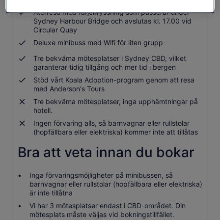
Återresa med färjekryssning som passerar under
Sydney Harbour Bridge och avslutas kl. 17.00 vid
Circular Quay
Deluxe minibuss med Wifi för liten grupp
Tre bekväma mötesplatser i Sydney CBD, vilket
garanterar tidig tillgång och mer tid i bergen
Stöd vårt Koala Adoption-program genom att resa
med Anderson's Tours
Tre bekväma mötesplatser, inga upphämtningar på
hotell.
Ingen förvaring alls, så barnvagnar eller rullstolar
(hopfällbara eller elektriska) kommer inte att tillåtas
Bra att veta innan du bokar
Inga förvaringsmöjligheter på minibussen, så
barnvagnar eller rullstolar (hopfällbara eller elektriska)
är inte tillåtna
Vi har 3 mötesplatser endast i CBD-området. Din
mötesplats måste väljas vid bokningstillfället.