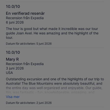
10.0/10
10.0
En verifierad resenär
av
Recension från Expedia
10
6 juni 2026
The tour is good but what made it incredible was our tour
guide Joan Axel. He was amazing and the highlight of the
tour.
Datum för aktiviteten: 5 juni 2026
10.0/10
10.0
Mary R
av
Recension från Expedia
10
3 juni 2026
USA
Outstanding excursion and one of the highlights of our trip to
Australia! The Blue Mountains were absolutely beautiful, and
the entire day was well organized and enjoyable. Our guide,
Rin, was fantastic - fun, knowledgeable, engaging, and
clearly passionate about the area. She shared interesting
Visa mer
information throughout the tour while keeping the group
Datum för aktiviteten: 2 juni 2026
entertained and on schedule. I would highly recommend this
excursion to anyone visiting Sydney and looking to