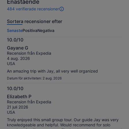
Enastående
484 verifierade recensioner
484
recensioner
Sortera recensioner efter
av
den
Senaste
Positiva
Negativa
här
aktiviteten.
10.0/10
Mer
10.0
information
Gayane G
av
om
Recension från Expedia
10
våra
4 aug. 2026
verifierade
USA
recensioner
An amazing trip with Jay, all very well organized
Datum för aktiviteten: 2 aug. 2026
10.0/10
10.0
Elizabeth P
av
Recension från Expedia
10
21 juli 2026
USA
Truly enjoyed this small group tour. Our guide Jay was very
knowledgeable and helpful. Would recommend for solo