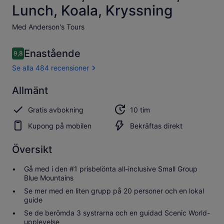
Lunch, Koala, Kryssning
Med Anderson's Tours
Recensioner
Enastående
9,8
9,8 av 10,
Se alla 484 recensioner
Enastående
Allmänt
9.8
9.8 av 10
Se alla 484
Gratis avbokning
10 tim
recensioner
Kupong på mobilen
Bekräftas direkt
Översikt
Gå med i den #1 prisbelönta all-inclusive Small Group
Blue Mountains
Se mer med en liten grupp på 20 personer och en lokal
guide
Se de berömda 3 systrarna och en guidad Scenic World-
upplevelse