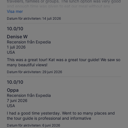
travelers, families or groups. The lunch option was very good
and enough time was given to eat our meal without any
rushing. Would do afai
Visa mer
Datum för aktiviteten: 14 juli 2026
10.0/10
10.0
Denise W
av
Recension från Expedia
10
1 juli 2026
USA
This was a great tour! Kat was a great tour guide! We saw so
many beautiful views!
Datum för aktiviteten: 29 juni 2026
10.0/10
10.0
Oppa
av
Recension från Expedia
10
7 juni 2026
USA
I had a good time yesterday. Went to so many places and
the tour guide is professional and informative
Datum för aktiviteten: 6 juni 2026