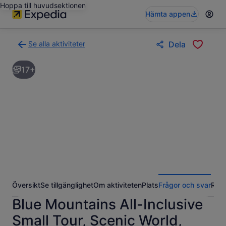
Hoppa till huvudsektionen
Hämta appen
Se alla aktiviteter
Dela
Gå
tillbaka
17+
till
resultatsidan
för
aktiviteter
Översikt
Se tillgänglighet
Om aktiviteten
Plats
Frågor och svar
Rece
Blue Mountains All-Inclusive
Small Tour, Scenic World,