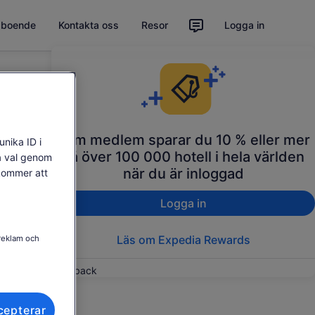
t boende
Kontakta oss
Resor
Logga in
Som medlem sparar du 10 % eller mer
unika ID i
på över 100 000 hotell i hela världen
na val genom
när du är inloggad
 kommer att
Logga in
Läs om Expedia Rewards
 reklam och
Feedback
cepterar