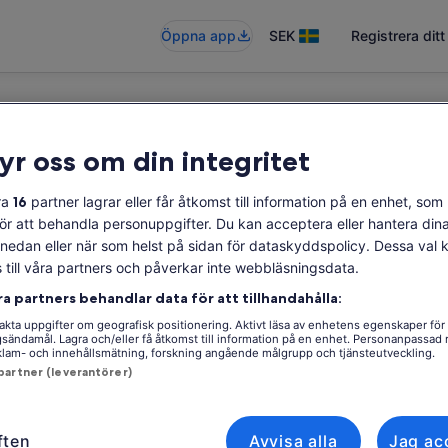
Öppna app
SEK
Registrera dit
ryr oss om din integritet
g
ra
16
partner lagrar eller får åtkomst till information på en enhet, som 
för att behandla personuppgifter. Du kan acceptera eller hantera di
a nedan eller när som helst på sidan för dataskyddspolicy. Dessa val
s till våra partners och påverkar inte webbläsningsdata.
ra partners behandlar data för att tillhandahålla:
kta uppgifter om geografisk positionering. Aktivt läsa av enhetens egenskaper för
ngsändamål. Lagra och/eller få åtkomst till information på en enhet. Personanpassad
eklam- och innehållsmätning, forskning angående målgrupp och tjänsteutveckling.
 partner (leverantörer)
ften
Avvisa alla
Jag ac