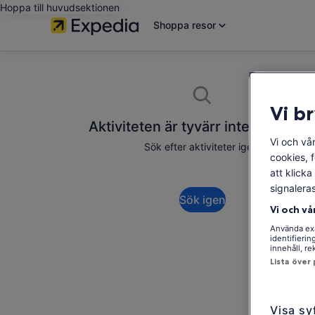
Hoppa till huvudsektionen
Shoppa resor
Vi b
Aktiviteten är tyvärr inte tillgängli
Vi och vå
Sök efter aktiviteter igen.
cookies, 
att klick
signalera
Sök igen
Vi och vå
Använda exa
identifieri
innehåll, r
Lista över
Visa sy