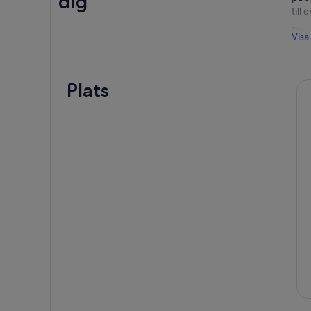
dig
till
Din 
Visa
häst
guid
stad
Plats
stad
San
Den 
typ
land
Dage
kom
som 
upp 
tosk