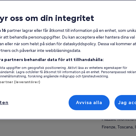
lmänt
ryr oss om din integritet
Gratis avbokning
10 tim eller mer
a
16
partner lagrar eller får åtkomst till information på en enhet, som unika
Kupong på
Bekräftas direkt
ör att behandla personuppgifter. Du kan acceptera eller hantera dina va
mobilen
an eller när som helst på sidan för dataskyddspolicy. Dessa val kommer at
Upphämtning från
Flera språk
partners och påverkar inte webbläsningsdata.
utvalda hotell
Se 
ra partners behandlar data för att tillhandahålla:
ersikt
ta uppgifter om geografisk positionering. Aktivt läsa av enhetens egenskaper för
Aktivitetsplats
gsändamål. Lagra och/eller få åtkomst till information på en enhet. Personanpassad rekla
innehållsmätning, forskning angående målgrupp och tjänsteutveckling.
Upptäck de ikoniska pärlorna i Toscana
Florence
 partner (leverantörer)
Njut av sällskap av en expert och kunnig
Florence, Tuscany,
guide
Mötesplats/plats f
Unna dig en utsökt lunch och vinprovning
ften
Avvisa alla
Jag ac
Piazzale Montelun
Lär dig mer om Siena av en lokal guide
Santa Maria Novell
a mer
Piazzale Montelu
Firenze, Toscana, I