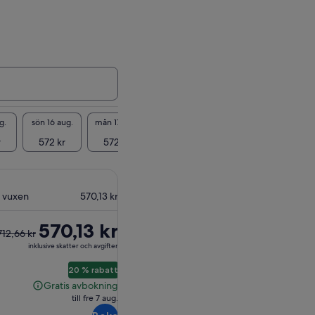
g.
sön 16 aug.
mån 17 aug.
tis 18 aug.
ons 19 aug.
tors 20
r
572 kr
572 kr
572 kr
572 kr
572
1 vuxen
570,13 kr
igare
570,13 kr
712,66 kr
s
inklusive skatter och avgifter
,66 kr
20 % rabatt
h
Gratis avbokning
Gratis
varande
till fre 7 aug.
avbokning
s