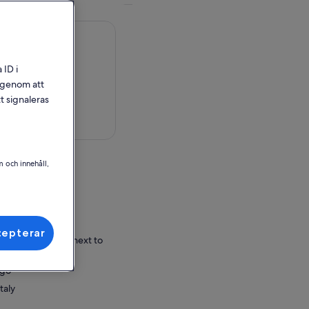
 ID i
l genom att
t signaleras
på karta
m och innehåll,
 Italy
ör inlösen
cepterar
go, Bus Terminal next to
a train station
ngo
taly