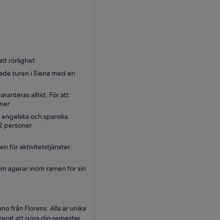
s
att rörlighet
ade turen i Siena med en
anteras alltid. För att
oner
på engelska och spanska.
 2 personer
 för aktivitetstjänster.
som agerar inom ramen för sin
no från Florens. Alla är unika
terat att göra din semester