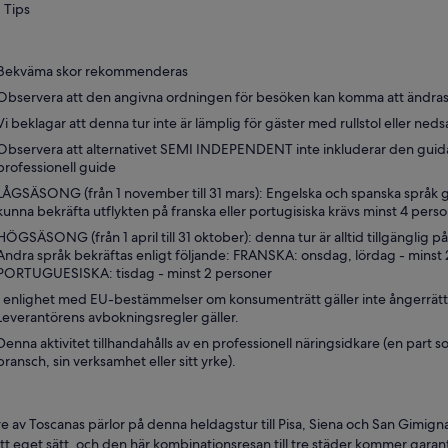
Tips
Bekväma skor rekommenderas
Observera att den angivna ordningen för besöken kan komma att ändra
Vi beklagar att denna tur inte är lämplig för gäster med rullstol eller neds
Observera att alternativet SEMI INDEPENDENT inte inkluderar den guid
professionell guide
LÅGSÄSONG (från 1 november till 31 mars): Engelska och spanska språk gar
kunna bekräfta utflykten på franska eller portugisiska krävs minst 4 pers
HÖGSÄSONG (från 1 april till 31 oktober): denna tur är alltid tillgänglig 
Andra språk bekräftas enligt följande: FRANSKA: onsdag, lördag - minst
PORTUGUESISKA: tisdag - minst 2 personer
I enlighet med EU-bestämmelser om konsumenträtt gäller inte ångerrätten
Leverantörens avbokningsregler gäller.
Denna aktivitet tillhandahålls av en professionell näringsidkare (en part 
bransch, sin verksamhet eller sitt yrke).
re av Toscanas pärlor på denna heldagstur till Pisa, Siena och San Gimigna
itt eget sätt, och den här kombinationsresan till tre städer kommer garan