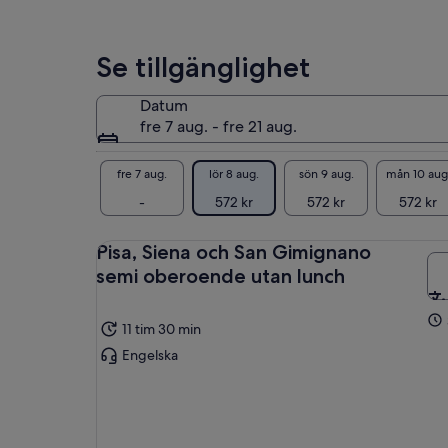
570 kr
per
vuxen
Se tillgänglighet
Datum
fre 7 aug. - fre 21 aug.
fre 7 aug.
lör 8 aug.
sön 9 aug.
mån 10 aug
-
572 kr
572 kr
572 kr
Pisa, Siena och San Gimignano
semi oberoende utan lunch
11 tim 30 min
Engelska