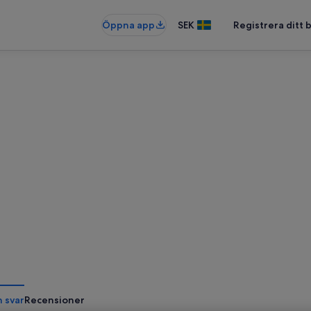
Öppna app
SEK
Registrera ditt
h svar
Recensioner