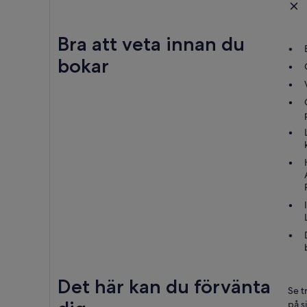
Bra att veta innan du
bokar
Det här kan du förvänta
Se t
på s