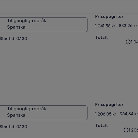
är
570
Prisuppgifter
Tillgängliga språk
1 041,58 kr
833,26 kr
1 041,58 kr
Spanska
Totalt
Tidig
Starttid: 07.30
1 0
pris
var
1 041,
och
nuva
pris
är
833,2
Prisuppgifter
Tillgängliga språk
1 206,05 kr
964,84 kr
1 206,05 kr
Spanska
Totalt
Tidiga
Starttid: 07.30
1 20
pris