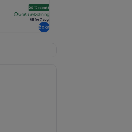
05 kr
20 % rabatt
Gratis avbokning
Gratis
ande
till fre 7 aug.
avbokning
Boka
 kr