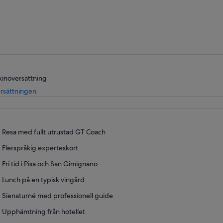
var
1 206,
och
nuvar
pris
är
964,84
kinöversättning
Öppnas
rsättningen
i
ny
flik
Resa med fullt utrustad GT Coach
Flerspråkig experteskort
Fri tid i Pisa och San Gimignano
Lunch på en typisk vingård
Sienaturné med professionell guide
Upphämtning från hotellet