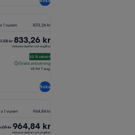
Boka
,13 kr
 x 1 vuxen
833,26 kr
are
833,26 kr
41,58 kr
inklusive skatter och avgifter
58 kr
20 % rabatt
Gratis avbokning
Gratis
rande
till fre 7 aug.
avbokning
Boka
6 kr
 x 1 vuxen
964,84 kr
re
964,84 kr
6,05 kr
inklusive skatter och avgifter