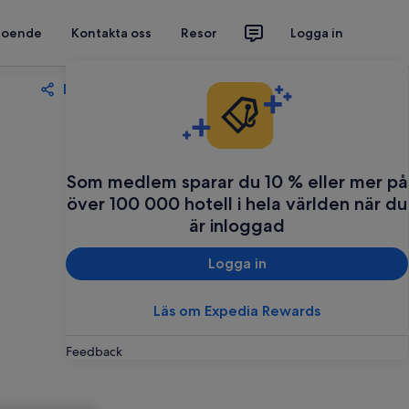
 boende
Kontakta oss
Resor
Logga in
Dela
Spara
Som medlem sparar du 10 % eller mer på
över 100 000 hotell i hela världen när du
är inloggad
Logga in
Läs om Expedia Rewards
Feedback