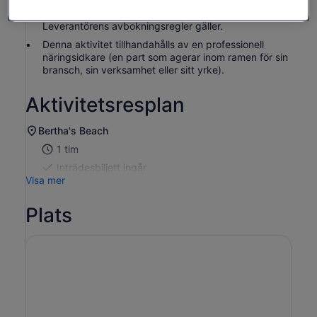
I enlighet med EU-bestämmelser om konsumenträtt
gäller inte ångerrätten för aktivitetstjänster.
Leverantörens avbokningsregler gäller.
Denna aktivitet tillhandahålls av en professionell
näringsidkare (en part som agerar inom ramen för sin
bransch, sin verksamhet eller sitt yrke).
Aktivitetsresplan
Bertha's Beach
1 tim
Inträdesbiljett ingår
Visa mer
Plats