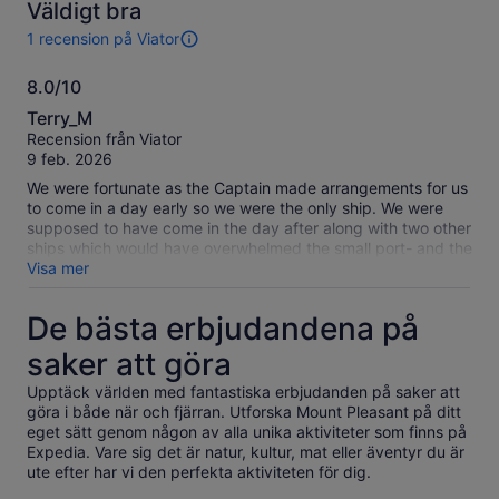
Väldigt bra
väljer
väljer
1 recension på Viator
flera
flera
1
resenärer
vuxna
recension
8.0/10
av
8.0
den
Terry_M
här
av
Recension från Viator
aktiviteten.
10
9 feb. 2026
Mer
information
We were fortunate as the Captain made arrangements for us
om
to come in a day early so we were the only ship. We were
våra
supposed to have come in the day after along with two other
verifierade
ships which would have overwhelmed the small port- and the
recensioner
weather the next day prevented those ships from making a
Visa mer
port call there. We found the vendor right away but had a bit
of a delay as we had to wait for another ten people. Once we
De bästa erbjudandena på
got underway we went to Bertha Beach and saw a number
of Gentoo Penguins. We then went to Gypsy Cove for scenic
saker att göra
views and then had a short tour of Stanley. Our guide,
Lincoln, was friendly, informed and responsive.
Upptäck världen med fantastiska erbjudanden på saker att
Unfortunately, there are no Emporer Penguins on this tour. It
göra i både när och fjärran. Utforska Mount Pleasant på ditt
was very cold and windy so dress appropriately.
eget sätt genom någon av alla unika aktiviteter som finns på
Expedia. Vare sig det är natur, kultur, mat eller äventyr du är
ute efter har vi den perfekta aktiviteten för dig.