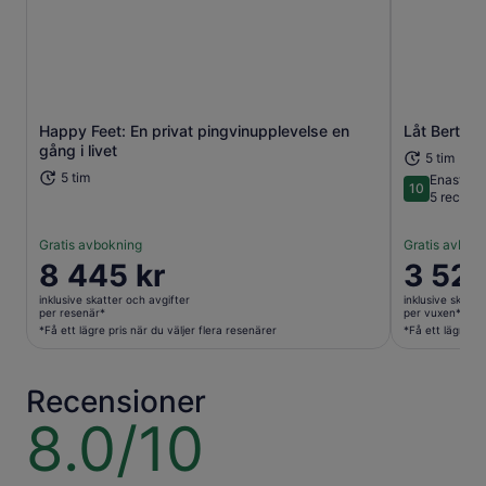
Happy Feet: En privat pingvinupplevelse en
Låt Berthas
Öppnas i ny flik
gång i livet
5 tim
5 tim
Enaståe
10
10 av 10
5 recens
Gratis avbokning
Gratis avbok
Priset
8 445 kr
Priset
3 524
är
är
inklusive skatter och avgifter
inklusive skatte
8 445 kr
3 524 kr
per resenär*
per vuxen*
per
per
*Få ett lägre pris när du väljer flera resenärer
*Få ett lägre pr
resenär*
vuxen*
*Få
*Få
Recensioner
ett
ett
lägre
lägre
8.0/10
8.0
pris
pris
av
när
när
10
du
du