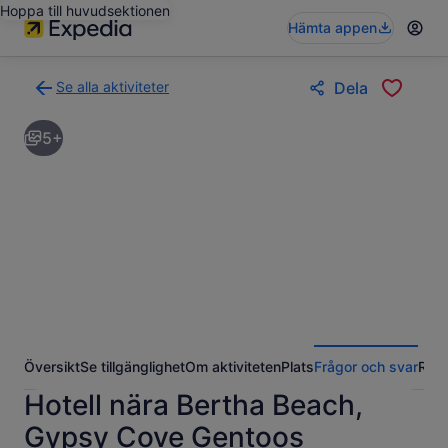
Hoppa till huvudsektionen
Hämta appen
Se alla aktiviteter
Dela
Gå
tillbaka
5+
till
resultatsidan
för
aktiviteter
Översikt
Se tillgänglighet
Om aktiviteten
Plats
Frågor och svar
Rece
Hotell nära Bertha Beach,
Gypsy Cove Gentoos