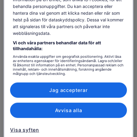
behandla personuppgifter. Du kan acceptera eller
Flexibel schemaläggning
Vänligen läs noggrant vi kräver 4 gäster minst per fordon
hantera dina val genom att klicka nedan eller när som
Se tillgänglighet
i 4x4 detta är en liten privat tur.
helst på sidan för dataskyddspolicy. Dessa val kommer
att signaleras till våra partners och påverkar inte
Datum
webbläsningsdata.
lör 8 aug. - lör 22 aug.
Vi och våra partners behandlar data för att
tillhandahålla:
Resenärer
1 vuxen
Använda exakta uppgifter om geografisk positionering. Aktivt läsa
av enhetens egenskaper för identifieringsändamål. Lagra och/eller
få åtkomst till information på en enhet. Personanpassad reklam och
innehåll, reklam- och innehållsmätning, forskning angående
lör 8 aug.
sön 9 aug.
mån 10 aug.
tis 11 aug.
ons 1
målgrupp och tjänsteutveckling.
-
3 294 kr
3 294 kr
3 294 kr
3 2
Lista över partner (leverantörer)
Jag accepterar
Innehållet på den här sidan kan ha skapats med
maskinöversättning
Priset
3 294 kr
Se originaltexten (engelska)
Se biljetter
är
inklusive skatter och avgifter
Öppnas
Lämna feedback om översättningen
Avvisa alla
3 294 kr
per vuxen
i
per
ny
Bra att veta innan du bokar
vuxen
flik
Visa syften