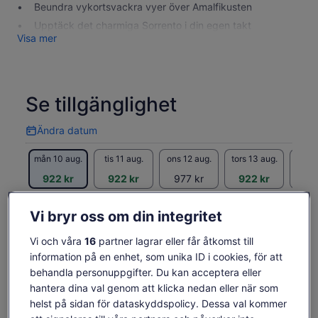
Beundra vykortsvackra vyer över Amalfikusten
Upptäck det charmiga Sorrento i din egen takt
Visa mer
Se tillgänglighet
Ändra datum
Ändra
datum
mån 10 aug.
tis 11 aug.
ons 12 aug.
tors 13 aug.
fre 1
922 kr
922 kr
977 kr
922 kr
1 1
Innehållet på den här sidan kan ha skapats med
Vi bryr oss om din integritet
maskinöversättning
Priset
922 kr
Se originaltexten (engelska)
Se biljetter
är
Vi och våra
16
partner lagrar eller får åtkomst till
inklusive skatter och avgifter
Öppnas
Lämna feedback om översättningen
922 kr
per vuxen
information på en enhet, som unika ID i cookies, för att
i
per
behandla personuppgifter. Du kan acceptera eller
ny
Vad ingår och vad ingår
vuxen
flik
hantera dina val genom att klicka nedan eller när som
inte?
helst på sidan för dataskyddspolicy. Dessa val kommer