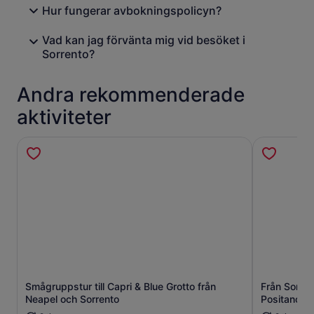
Hur fungerar avbokningspolicyn?
Vad kan jag förvänta mig vid besöket i
Sorrento?
Andra rekommenderade
aktiviteter
Smågruppstur till Capri & Blue Grotto från
Från Sorren
Öppnas i ny flik
Neapel och Sorrento
Positano