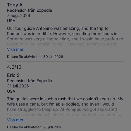
6.0
information
Tony A
av
om
Recension från Expedia
10
våra
7 aug. 2026
verifierade
USA
recensioner
Our tour guide Antonino was amazing, and the trip to
Pompeii was incredible. However, spending three hours in
Sorrento was very disappointing, and I would have preferred
to return to my hotel in Rome. There was nothing to see in
Sorrento.
Visa mer
Datum för aktiviteten: 30 juli 2026
4.0/10
4.0
Eric S
av
Recension från Expedia
10
31 juli 2026
USA
The guides were in such a rush that we couldn't keep up. My
wife uses a cane, but I'm able-bodied, and even I would
have struggled to keep up. At Pompeii, we got separated
from our group almost immediately, so ended up wandering
around, lost.
Visa mer
Datum för aktiviteten: 28 juli 2026