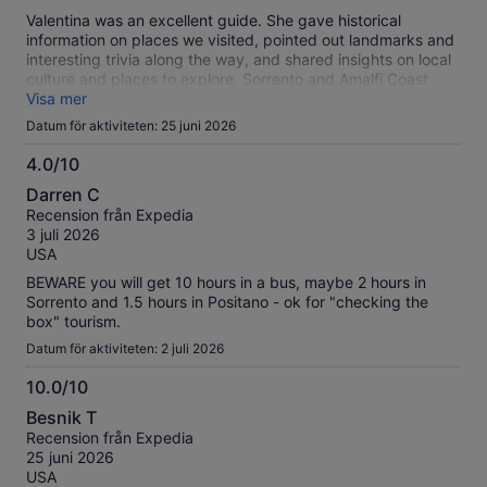
Valentina was an excellent guide. She gave historical
information on places we visited, pointed out landmarks and
interesting trivia along the way, and shared insights on local
culture and places to explore. Sorrento and Amalfi Coast
were beautiful!
Visa mer
Datum för aktiviteten: 25 juni 2026
4.0/10
4.0
Darren C
av
Recension från Expedia
10
3 juli 2026
USA
BEWARE you will get 10 hours in a bus, maybe 2 hours in
Sorrento and 1.5 hours in Positano - ok for "checking the
box" tourism.
Datum för aktiviteten: 2 juli 2026
10.0/10
10.0
Besnik T
av
Recension från Expedia
10
25 juni 2026
USA