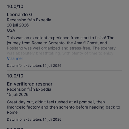
10.0/10
10.0
Leonardo G
av
Recension från Expedia
10
20 juli 2026
USA
This was an excellent experience from start to finish! The
journey from Rome to Sorrento, the Amalfi Coast, and
Positano was well organized and stress-free. The scenery
was absolutely breathtaking, with plenty of time to enjoy
each stop.
Visa mer
Datum för aktiviteten: 14 juli 2026
10.0/10
10.0
En verifierad resenär
av
Recension från Expedia
10
15 juli 2026
Great day out, didn't feel rushed at all pompeii, then
limoncello factory and then sorrento before heading back to
Rome
Datum för aktiviteten: 14 juli 2026