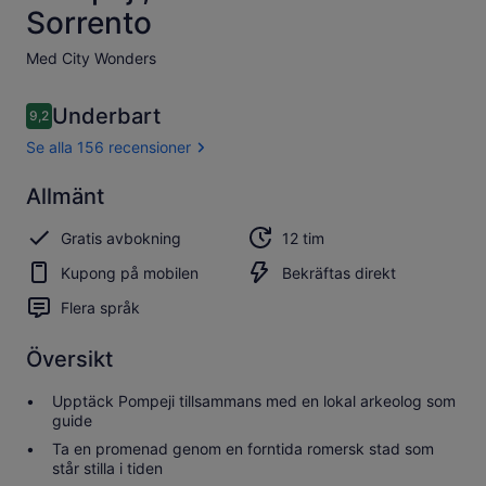
Sorrento
Med City Wonders
Recensioner
Underbart
9,2
9,2 av 10,
Se alla 156 recensioner
Underbart
Allmänt
9.2
9.2 av 10
Se alla 156
Gratis avbokning
12 tim
recensioner
Kupong på mobilen
Bekräftas direkt
Flera språk
Översikt
Upptäck Pompeji tillsammans med en lokal arkeolog som
guide
Ta en promenad genom en forntida romersk stad som
står stilla i tiden