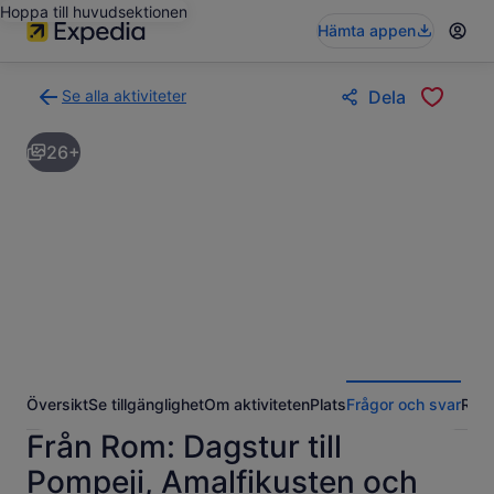
Hoppa till huvudsektionen
Hämta appen
Se alla aktiviteter
Dela
Gå
tillbaka
26+
till
resultatsidan
för
aktiviteter
Översikt
Se tillgänglighet
Om aktiviteten
Plats
Frågor och svar
Rece
Från Rom: Dagstur till
Pompeji, Amalfikusten och