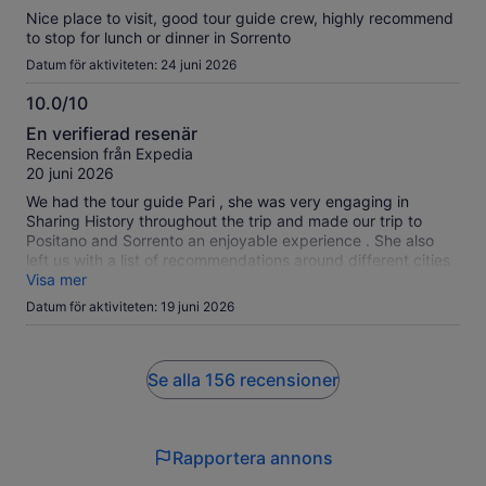
Nice place to visit, good tour guide crew, highly recommend
to stop for lunch or dinner in Sorrento
Datum för aktiviteten: 24 juni 2026
10.0/10
10.0
En verifierad resenär
av
Recension från Expedia
10
20 juni 2026
We had the tour guide Pari , she was very engaging in
Sharing History throughout the trip and made our trip to
Positano and Sorrento an enjoyable experience . She also
left us with a list of recommendations around different cities
in Italy .Highly recommend this company and the tour guide
Visa mer
Pari.
Datum för aktiviteten: 19 juni 2026
Se alla 156 recensioner
Rapportera annons