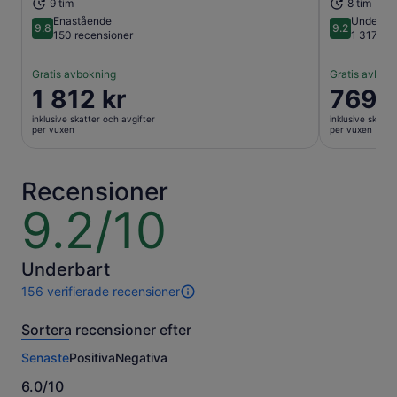
9 tim
8 tim
Enastående
Underbar
9.8
9.2
9.8 av 10
9.2 av 10
150 recensioner
1 317 re
Gratis avbokning
Gratis avbok
Priset
1 812 kr
Priset
769 k
är
är
inklusive skatter och avgifter
inklusive skatte
1 812 kr
769 kr
per vuxen
per vuxen
per
per
vuxen
vuxen
Recensioner
9.2/10
9.2
av
10
Underbart
156 verifierade recensioner
156
recensioner
Sortera recensioner efter
av
den
Senaste
Positiva
Negativa
här
aktiviteten.
6.0/10
Mer