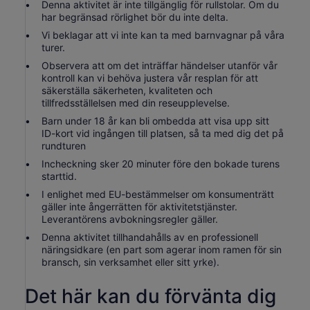
Denna aktivitet är inte tillgänglig för rullstolar. Om du
har begränsad rörlighet bör du inte delta.
Vi beklagar att vi inte kan ta med barnvagnar på våra
turer.
Observera att om det inträffar händelser utanför vår
kontroll kan vi behöva justera vår resplan för att
säkerställa säkerheten, kvaliteten och
tillfredsställelsen med din reseupplevelse.
Barn under 18 år kan bli ombedda att visa upp sitt
ID-kort vid ingången till platsen, så ta med dig det på
rundturen
Incheckning sker 20 minuter före den bokade turens
starttid.
I enlighet med EU-bestämmelser om konsumenträtt
gäller inte ångerrätten för aktivitetstjänster.
Leverantörens avbokningsregler gäller.
Denna aktivitet tillhandahålls av en professionell
näringsidkare (en part som agerar inom ramen för sin
bransch, sin verksamhet eller sitt yrke).
Det här kan du förvänta dig