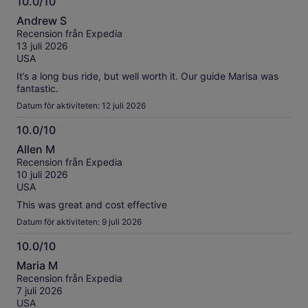
10.0/10
10.0
Andrew S
av
Recension från Expedia
10
13 juli 2026
USA
It’s a long bus ride, but well worth it. Our guide Marisa was
fantastic.
Datum för aktiviteten: 12 juli 2026
10.0/10
10.0
Allen M
av
Recension från Expedia
10
10 juli 2026
USA
This was great and cost effective
Datum för aktiviteten: 9 juli 2026
10.0/10
10.0
Maria M
av
Recension från Expedia
10
7 juli 2026
USA