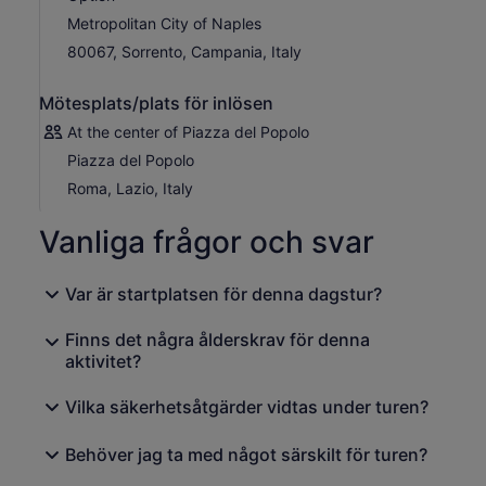
denna ikoniska kustregion, där det finns gott om tillfällen
Metropolitan City of Naples
att beundra landskapet.
80067, Sorrento, Campania, Italy
Den sista anhalten är Sorrento, en charmig stad belägen
på en klippa med utsikt över Neapelbukten. Njut av ledig
Mötesplats/plats för inlösen
tid för att utforska de stämningsfulla gatorna, strosa runt
i de lokala butikerna, beundra utsikten eller helt enkelt
At the center of Piazza del Popolo
koppla av och uppleva den avslappnade charmen i
Piazza del Popolo
södra Italien.
Roma, Lazio, Italy
Avsluta ditt besök med en traditionell limoncello-provning
på en lokal fabrik, där du kan smaka på Sorrentos
Vanliga frågor och svar
berömda citronlikör och upptäcka hemligheterna bakom
denna ikoniska regionala specialitet.
Var är startplatsen för denna dagstur?
Denna dagsutflykt förenar forntida historia, vackra
kustlandskap och äkta italienska smaker och erbjuder ett
Finns det några ålderskrav för denna
oförglömligt sätt att uppleva höjdpunkterna i södra Italien
aktivitet?
med utgångspunkt från Rom.
Vilka säkerhetsåtgärder vidtas under turen?
Behöver jag ta med något särskilt för turen?