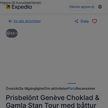
Hoppa till huvudsektionen
Hämta appen
Se alla aktiviteter
Dela
Gå
tillbaka
46+
till
resultatsidan
för
aktiviteter
Översikt
Se tillgänglighet
Om aktiviteten
Plats
Recensioner
Prisbelönt Genève Choklad &
Gamla Stan Tour med båttur