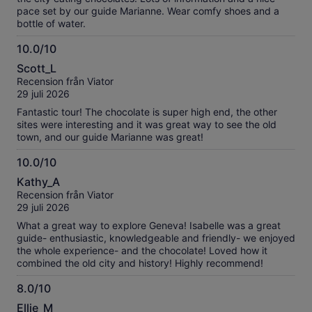
pace set by our guide Marianne. Wear comfy shoes and a
bottle of water.
10.0/10
10.0
Scott_L
av
Recension från Viator
10
29 juli 2026
Fantastic tour! The chocolate is super high end, the other
sites were interesting and it was great way to see the old
town, and our guide Marianne was great!
10.0/10
10.0
Kathy_A
av
Recension från Viator
10
29 juli 2026
What a great way to explore Geneva! Isabelle was a great
guide- enthusiastic, knowledgeable and friendly- we enjoyed
the whole experience- and the chocolate! Loved how it
combined the old city and history! Highly recommend!
8.0/10
8.0
Ellie_M