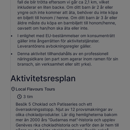
fall de blir trötta eftersom vi går ca 2,1 km, vilket
inkluderar en liten backe. Om ditt barn är 2 år eller
yngre och inte kommer att äta, behöver du inte köpa
en biljett till honom / henne. Om ditt barn är 3 år eller
äldre måste du köpa en barnbiljett till honom/henne,
oavsett om han/hon ska äta eller inte.
I enlighet med EU-bestämmelser om konsumenträtt
gäller inte ångerrätten för aktivitetstjänster.
Leverantörens avbokningsregler gäller.
Denna aktivitet tillhandahålls av en professionell
näringsidkare (en part som agerar inom ramen för sin
bransch, sin verksamhet eller sitt yrke).
Aktivitetsresplan
Local Flavours Tours
3 tim
Besök 5 Choklad och Patisseries och ett
överraskningsstopp. Njut av 12 provsmakningar av
olika chokladprodukter. Lär dig hemligheterna bakom
mer än 2000 års ”Gudarnas mat”-historia och upplev
Genèves rika chokladhistoria och varför den är hem till