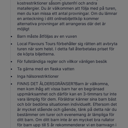
kostrestriktioner såsom glutenfri och andra
matallergier. Du är välkommen att följa med på turen,
men du kan missa ett antal provningar. Om du lämnar
en anteckning i ditt onlinebiljettköp kommer
alternativa provningar att arrangeras där det är
möjligt
Barn måste åtföljas av en vuxen
Local Flavours Tours förbehåller sig rätten att avbryta
turen när som helst. I detta fall återbetalas priset för
de köpta biljetterna.
För fullständiga regler och villkor vänligen besök
Ta gärna med en flaska vatten
Inga hälsorestriktioner
FINNS DET ÅLDERSGRÄNSER?Barn är välkomna,
men kom ihåg att vissa barn har en begränsad
uppmärksamhet och därför kan en 3-timmars tur inte
vara lämplig för dem. Föräldrar känner sina barn bäst
och bör bedöma situationen individuellt. Eftersom det
är mycket stående och gående, tänk på detta när du
bestämmer om turer och evenemang är lämpliga för
ditt barn. Om ditt barn inte är en mycket bra rullator
för barn upp till 5 år rekommenderar vi en barnvagn i