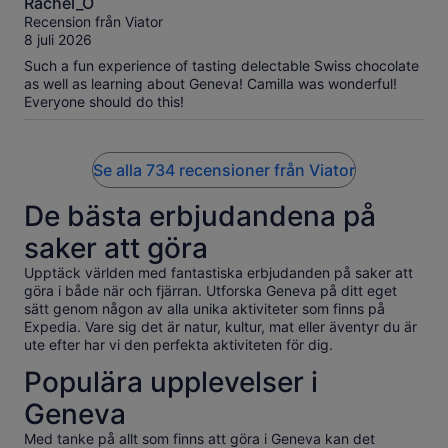
Rachel_O
av
Recension från Viator
10
8 juli 2026
Such a fun experience of tasting delectable Swiss chocolate
as well as learning about Geneva! Camilla was wonderful!
Everyone should do this!
Se alla 734 recensioner från Viator
De bästa erbjudandena på
saker att göra
Upptäck världen med fantastiska erbjudanden på saker att
göra i både när och fjärran. Utforska Geneva på ditt eget
sätt genom någon av alla unika aktiviteter som finns på
Expedia. Vare sig det är natur, kultur, mat eller äventyr du är
ute efter har vi den perfekta aktiviteten för dig.
Populära upplevelser i
Geneva
Med tanke på allt som finns att göra i Geneva kan det