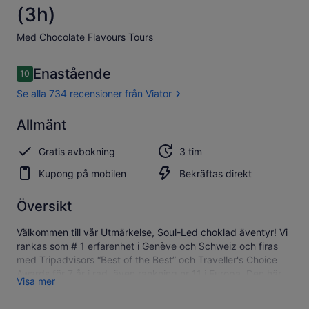
(3h)
Med Chocolate Flavours Tours
Recensioner
Enastående
10
10 av 10,
Se alla 734 recensioner från Viator
Enastående
Allmänt
10.0
10.0 av 10
Se alla 734
Gratis avbokning
3 tim
recensioner
från Viator
Kupong på mobilen
Bekräftas direkt
Översikt
Välkommen till vår Utmärkelse, Soul-Led choklad äventyr! Vi
rankas som # 1 erfarenhet i Genève och Schweiz och firas
med Tripadvisors “Best of the Best” och Traveller's Choice
Awards för 7 år i rad, även rankning nr 11 i Europa. Den här
Visa mer
guidade 3-TIMMARSresan är för äkta chokladälskare, och
blandar livfullt berättande över 7 hållplatser. Du kommer att