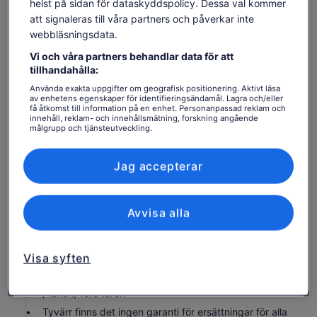
helst på sidan för dataskyddspolicy. Dessa val kommer
Choklad alla former och former
att signaleras till våra partners och påverkar inte
Garanti hoppa över kön
webbläsningsdata.
Kort båttur
Vi och våra partners behandlar data för att
Vi rekommenderar att varje deltagare tar med en
tillhandahålla:
flaska vatten för sin komfort under upplevelsen.
Använda exakta uppgifter om geografisk positionering. Aktivt läsa
av enhetens egenskaper för identifieringsändamål. Lagra och/eller
Chokladfabriken Besök
få åtkomst till information på en enhet. Personanpassad reklam och
innehåll, reklam- och innehållsmätning, forskning angående
Bra att veta innan du bokar
målgrupp och tjänsteutveckling.
Lista över partner (leverantörer)
Kollektivtrafiksalternativ finns i närheten
Jag accepterar
Spädbarn måste sitta i knät på en vuxen
Lämplig för alla fysiska konditionsnivåer
Avvisa alla
Använd gärna platta skor som är bekväma för
promenader
Sikta på att komma 15 minuter tidigare, så att turen
Visa syften
kan börja i tid
Det rekommenderas att äta en lätt salt måltid (frukost
/ lunch) före turen
Tyvärr finns det ingen garanti för ersättningar för alla