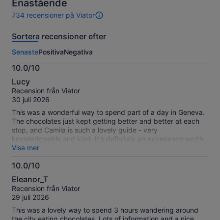
Enastående
734 recensioner på Viator
734
recensioner
Sortera recensioner efter
av
den
Senaste
Positiva
Negativa
här
aktiviteten.
10.0/10
Mer
10.0
information
Lucy
av
om
Recension från Viator
10
våra
30 juli 2026
verifierade
This was a wonderful way to spend part of a day in Geneva.
recensioner
The chocolates just kept getting better and better at each
stop, and Camila is such a lovely guide - very
knowledgeable and kind. It's definitely an experience worth
having if you're ever in Geneva. Thank you!!
Visa mer
10.0/10
10.0
Eleanor_T
av
Recension från Viator
10
29 juli 2026
This was a lovely way to spend 3 hours wandering around
the city eating chocolates. Lots of information and a nice