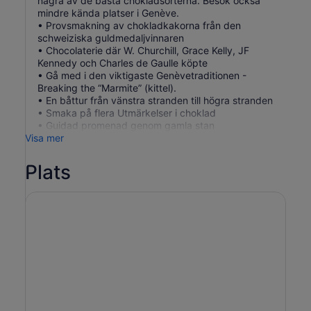
några av de bästa chokladsorterna. Besök också
mindre kända platser i Genève.
• Provsmakning av chokladkakorna från den
schweiziska guldmedaljvinnaren
• Chocolaterie där W. Churchill, Grace Kelly, JF
Kennedy och Charles de Gaulle köpte
• Gå med i den viktigaste Genèvetraditionen -
Breaking the “Marmite” (kittel).
• En båttur från vänstra stranden till högra stranden
• Smaka på flera Utmärkelser i choklad
• Guidad promenad genom gamla stan
Visa mer
Plats