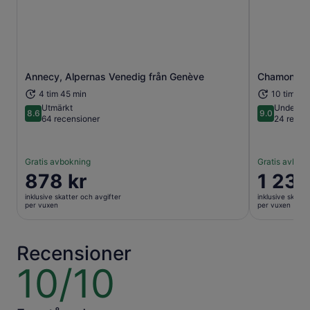
Annecy, Alpernas Venedig från Genève
Chamonix &
Öppnas i ny flik
4 tim 45 min
10 tim
Utmärkt
Underbar
8.6
9.0
8.6 av 10
9.0 av 10
64 recensioner
24 recen
Gratis avbokning
Gratis avbok
Priset
878 kr
Priset
1 230
är
är
inklusive skatter och avgifter
inklusive skatte
878 kr
1 230 kr
per vuxen
per vuxen
per
per
vuxen
vuxen
Recensioner
10/10
10
av
10