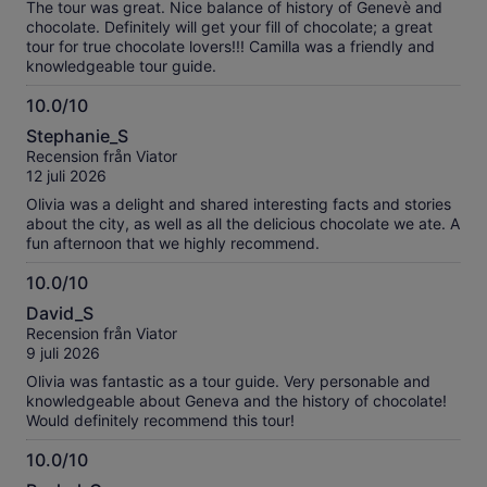
The tour was great. Nice balance of history of Genevè and
chocolate. Definitely will get your fill of chocolate; a great
tour for true chocolate lovers!!! Camilla was a friendly and
knowledgeable tour guide.
10.0/10
10.0
Stephanie_S
av
Recension från Viator
10
12 juli 2026
Olivia was a delight and shared interesting facts and stories
about the city, as well as all the delicious chocolate we ate. A
fun afternoon that we highly recommend.
10.0/10
10.0
David_S
av
Recension från Viator
10
9 juli 2026
Olivia was fantastic as a tour guide. Very personable and
knowledgeable about Geneva and the history of chocolate!
Would definitely recommend this tour!
10.0/10
10.0