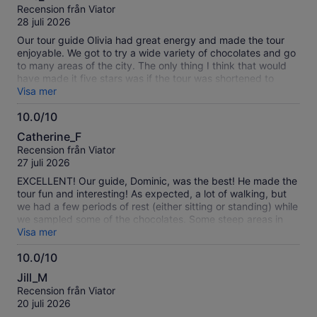
av
Recension från Viator
10
28 juli 2026
Our tour guide Olivia had great energy and made the tour
enjoyable. We got to try a wide variety of chocolates and go
to many areas of the city. The only thing I think that would
have made it five stars was if the tour was shortened to
about 2 hours and more focused on just trying chocolate, not
Visa mer
necessarily seeing Geneva monuments.
10.0/10
10.0
Catherine_F
av
Recension från Viator
10
27 juli 2026
EXCELLENT! Our guide, Dominic, was the best! He made the
tour fun and interesting! As expected, a lot of walking, but
we had a few periods of rest (either sitting or standing) while
we sampled some of the chocolates. Some steep areas in
Old Town, but manageable if you can do moderate exercise.
Visa mer
Since the chocolate can melt easily due to its high quality, it
10.0/10
would be helpful to bring wet wipes or napkins in case. The
10.0
tour is managed very well timewise. The meeting place and
Jill_M
ending place (the same) is convenient and accessible for
av
Recension från Viator
taxis and Ubers. I highly recommend this tour!
10
20 juli 2026