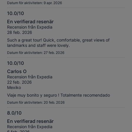
Datum för aktiviteten: 9 apr. 2026
10.0/10
10.0
En verifierad resenär
av
Recension från Expedia
10
28 feb. 2026
Such a great tour! Quick, comfortable, great views of
landmarks and staff were lovely.
Datum för aktiviteten: 27 feb. 2026
10.0/10
10.0
Carlos O
av
Recension från Expedia
10
22 feb. 2026
Mexiko
Viaje muy bonito y seguro ! Totalmente recomendado
Datum för aktiviteten: 20 feb. 2026
8.0/10
8.0
En verifierad resenär
av
Recension från Expedia
10
6 feb. 2026