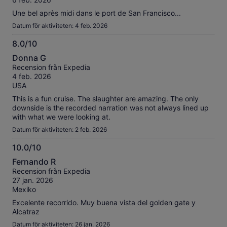
Une bel après midi dans le port de San Francisco...
Datum för aktiviteten: 4 feb. 2026
8.0/10
8.0
Donna G
av
Recension från Expedia
10
4 feb. 2026
USA
This is a fun cruise. The slaughter are amazing. The only
downside is the recorded narration was not always lined up
with what we were looking at.
Datum för aktiviteten: 2 feb. 2026
10.0/10
10.0
Fernando R
av
Recension från Expedia
10
27 jan. 2026
Mexiko
Excelente recorrido. Muy buena vista del golden gate y
Alcatraz
Datum för aktiviteten: 26 jan. 2026