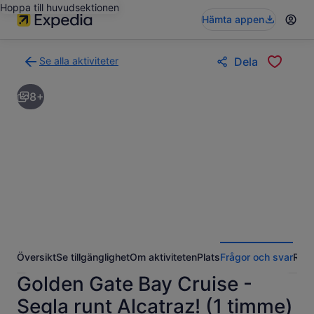
Hoppa till huvudsektionen
Hämta appen
Se alla aktiviteter
Dela
Gå
tillbaka
8+
till
resultatsidan
för
aktiviteter
Översikt
Se tillgänglighet
Om aktiviteten
Plats
Frågor och svar
Rece
Golden Gate Bay Cruise -
Segla runt Alcatraz! (1 timme)