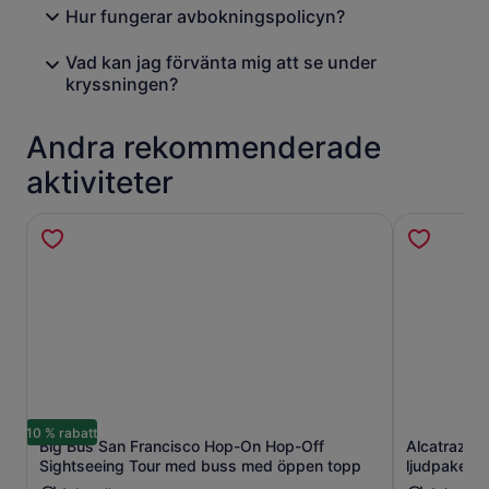
Hur fungerar avbokningspolicyn?
Vad kan jag förvänta mig att se under
kryssningen?
Andra rekommenderade
aktiviteter
10 % rabatt
Big Bus San Francisco Hop-On Hop-Off
Alcatraz In
Öppnas i ny flik
Sightseeing Tour med buss med öppen topp
ljudpaket