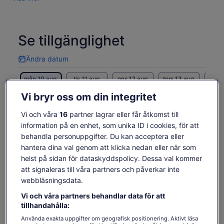
Se tillgänglighet
Ändra datum
Ändra
datum
mån 10 aug.
tis 11 aug.
ons 12 aug.
tors 13 aug.
fre 1
370 kr
370 kr
370 kr
370 kr
37
Vi bryr oss om din integritet
Innehållet på den här sidan kan ha skapats med
Vi och våra
16
partner lagrar eller får åtkomst till
maskinöversättning
Priset
370 kr
information på en enhet, som unika ID i cookies, för att
Se originaltexten (engelska)
Se biljetter
är
behandla personuppgifter. Du kan acceptera eller
inklusive skatter och avgifter
Öppnas
Lämna feedback om översättningen
370 kr
per vuxen
hantera dina val genom att klicka nedan eller när som
i
per
helst på sidan för dataskyddspolicy. Dessa val kommer
ny
vuxen
flik
att signaleras till våra partners och påverkar inte
Vad ingår och vad ingår
webbläsningsdata.
inte?
Vi och våra partners behandlar data för att
tillhandahålla:
Guidad kryssning i San Francisco-bukten
Använda exakta uppgifter om geografisk positionering. Aktivt läsa