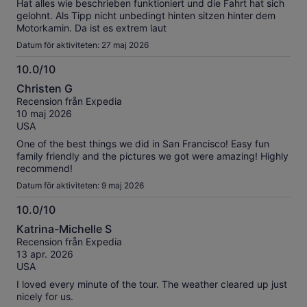
Hat alles wie beschrieben funktioniert und die Fahrt hat sich
gelohnt. Als Tipp nicht unbedingt hinten sitzen hinter dem
Motorkamin. Da ist es extrem laut
Datum för aktiviteten: 27 maj 2026
10.0/10
10.0
Christen G
av
Recension från Expedia
10
10 maj 2026
USA
One of the best things we did in San Francisco! Easy fun
family friendly and the pictures we got were amazing! Highly
recommend!
Datum för aktiviteten: 9 maj 2026
10.0/10
10.0
Katrina-Michelle S
av
Recension från Expedia
10
13 apr. 2026
USA
I loved every minute of the tour. The weather cleared up just
nicely for us.