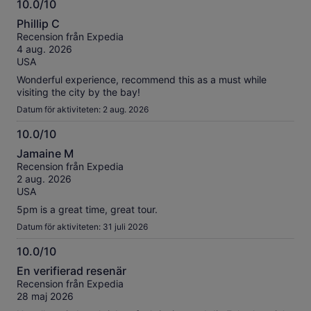
10.0/10
Mer
10.0
information
Phillip C
av
om
Recension från Expedia
10
våra
4 aug. 2026
verifierade
USA
recensioner
Wonderful experience, recommend this as a must while
visiting the city by the bay!
Datum för aktiviteten: 2 aug. 2026
10.0/10
10.0
Jamaine M
av
Recension från Expedia
10
2 aug. 2026
USA
5pm is a great time, great tour.
Datum för aktiviteten: 31 juli 2026
10.0/10
10.0
En verifierad resenär
av
Recension från Expedia
10
28 maj 2026