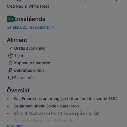
Med Red & White Fleet
Enastående
9.6
9.6 av 10
Se alla 623 recensioner
Allmänt
Gratis avbokning
1 tim
Kupong på mobilen
Bekräftas direkt
Flera språk
Översikt
San Franciscos ursprungliga båttur i bukten sedan 1892
Segla rakt under Golden Gate-bron
Gå runt Alcatraz-ön för att se den på nära håll
Prisbelönt ljudguide på 16 språk
Visa mer