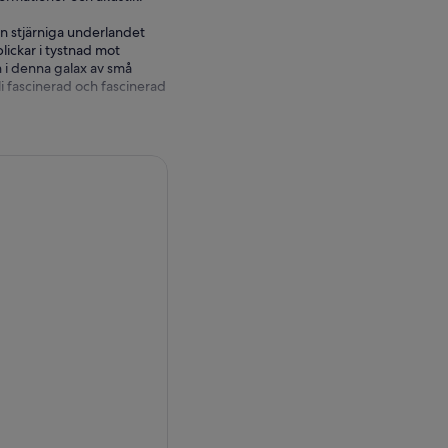
n stjärniga underlandet
ickar i tystnad mot
i denna galax av små
i fascinerad och fascinerad