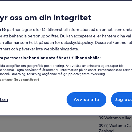
lmänt
ryr oss om din integritet
Gratis avbokning
45 min
Kupong på
Bekräftas direkt
a
16
partner lagrar eller får åtkomst till information på en enhet, som unika
mobilen
ör att behandla personuppgifter. Du kan acceptera eller hantera dina va
an eller när som helst på sidan för dataskyddspolicy. Dessa val kommer at
ersikt
partners och påverkar inte webbläsningsdata.
Se 
 förvånad över de tusentals magiska
ra partners behandlar data för att tillhandahålla:
maskarna ovan på denna 45 minuter långa
ta uppgifter om geografisk positionering. Aktivt läsa av enhetens egenskaper för
ppguidning, när du glider tyst med båt i de
Aktivitetsplats
gsändamål. Lagra och/eller få åtkomst till information på en enhet. Personanpassad rekla
rldsberömda Waitomo Glowworm Caves.
innehållsmätning, forskning angående målgrupp och tjänsteutveckling.
a mer
Waitomo Glowwo
ga av de nuvarande guiderna är ättlingar till
 partner (leverantörer)
rihövdingen som ursprungligen utforskade
39 Waitomo Villa
ttan och kan dela med sig av områdets
3943, Waitomo Ca
ärkningsvärda historia. Guidad sedan slutet
ften
Avvisa alla
Jag ac
Mötesplats/plats f
1880-talet, är detta den ursprungliga, ikoniska
 Zeeland sevärdheter.
Waitomo Glowwo
39 Waitomo Villa
3977, Waitomo Ca
Zealand