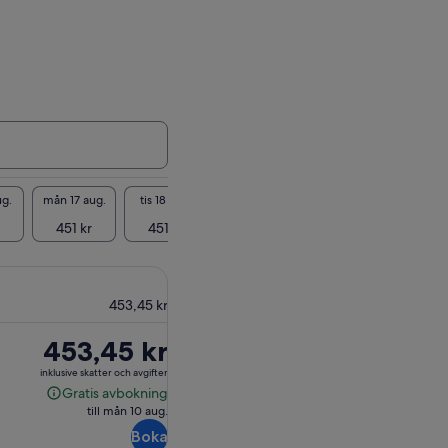
ug.
mån 17 aug.
tis 18 aug.
ons 19 aug.
tors 20 aug.
fre 21
451 kr
451 kr
451 kr
451 kr
451 
453,45 kr
Priset
453,45 kr
är
inklusive skatter och avgifter
453,45 kr
Gratis avbokning
Gratis
till mån 10 aug.
avbokning
Boka