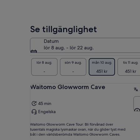
Se tillgänglighet
Datum
lör 8 aug. - lör 22 aug.
lör 8 aug.
sön 9 aug.
mån 10 aug.
tis 11 aug.
-
-
451 kr
451 kr
Waitomo Glowworm Cave
45 min
Engelska
Waitomo Glowworm Cave Tour: Bli förvånad över
tusentals magiska lysmaskar ovan, när du glider tyst med
båt i den världsberömda Waitomo Glowworm Caves.