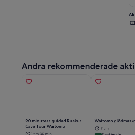
Ak
Andra rekommenderade akti
90 minuters guidad Ruakuri
Waitomo glödmaskg
Cave Tour Waitomo
7 tim
Öppnas i ny flik
Öppn
1 tim 30 min
Enastående