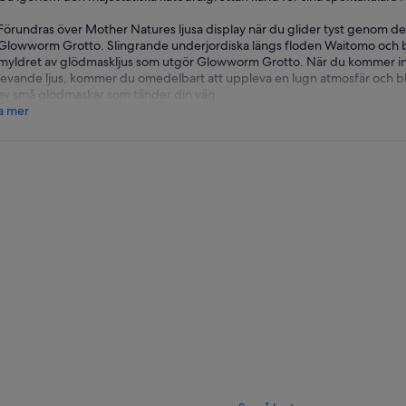
Förundras över Mother Natures ljusa display när du glider tyst genom de
Glowworm Grotto. Slingrande underjordiska längs floden Waitomo och bl
myldret av glödmaskljus som utgör Glowworm Grotto. När du kommer in 
levande ljus, kommer du omedelbart att uppleva en lugn atmosfär och bl
av små glödmaskar som tänder din väg.
a mer