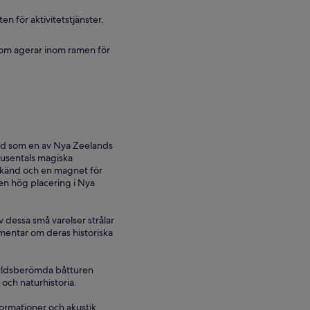
 för aktivitetstjänster.
 som agerar inom ramen för
nd som en av Nya Zeelands
tusentals magiska
dskänd och en magnet för
n hög placering i Nya
dessa små varelser strålar
mmentar om deras historiska
ärldsberömda båtturen
 och naturhistoria.
ormationer och akustik.