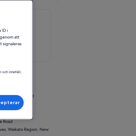
 ID i
l genom att
t signaleras
på karta
m och innehåll,
rm Caves
ge Road
ves, New Zealand
cepterar
ör inlösen
rm Caves
ge Road
ves, Waikato Region, New