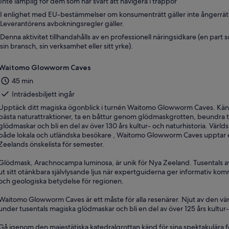
Inte lämplig för dem som har svårt att navigera i trappor
I enlighet med EU-bestämmelser om konsumenträtt gäller inte ångerrätten
Leverantörens avbokningsregler gäller.
Denna aktivitet tillhandahålls av en professionell näringsidkare (en part
sin bransch, sin verksamhet eller sitt yrke).
Waitomo Glowworm Caves
45 min
Inträdesbiljett ingår
Upptäck ditt magiska ögonblick i turnén Waitomo Glowworm Caves. Kä
bästa naturattraktioner, ta en båttur genom glödmaskgrotten, beundra 
glödmaskar och bli en del av över 130 års kultur- och naturhistoria. Värl
både lokala och utländska besökare , Waitomo Glowworm Caves upptar e
Zeelands önskelista för semester.
Glödmask, Arachnocampa luminosa, är unik för Nya Zeeland. Tusentals av 
ut sitt otänkbara självlysande ljus när expertguiderna ger informativ ko
och geologiska betydelse för regionen.
Waitomo Glowworm Caves är ett måste för alla resenärer. Njut av den v
under tusentals magiska glödmaskar och bli en del av över 125 års kultur-
Gå igenom den majestätiska katedralgrottan känd för sina spektakulära f