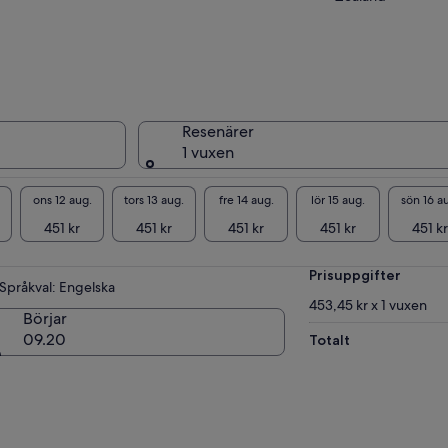
Resenärer
1 vuxen
ons 12 aug.
tors 13 aug.
fre 14 aug.
lör 15 aug.
sön 16 a
451 kr
451 kr
451 kr
451 kr
451 kr
Prisuppgifter
Språkval: Engelska
453,45 kr x 1 vuxen
Börjar
09.20
Totalt