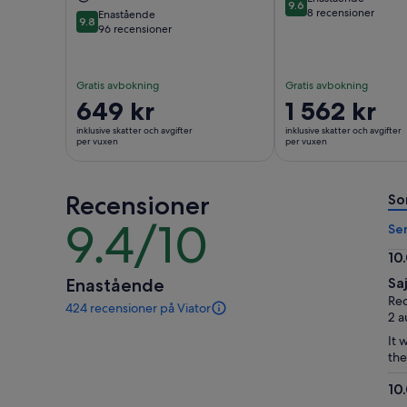
9.6
9.6 av 10
8 recensioner
Enastående
9.8
9.8 av 10
96 recensioner
Gratis avbokning
Gratis avbokning
Priset
649 kr
Priset
1 562 kr
är
är
inklusive skatter och avgifter
inklusive skatter och avgifter
649 kr
1 562 kr
per vuxen
per vuxen
per
per
vuxen
vuxen
Recensioner
So
9.4/10
9.4
Se
av
10
10
10.
Enastående
Sa
av
Rec
424 recensioner på Viator
10
424
2 a
recensioner
It 
av
the
den
här
10
aktiviteten.