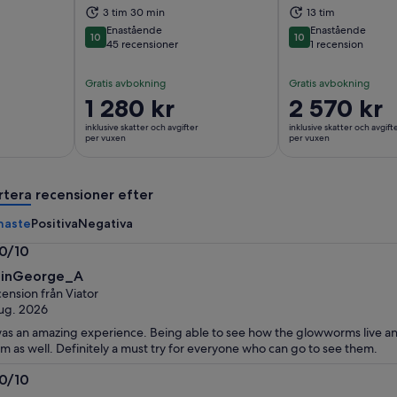
3 tim 30 min
13 tim
Enastående
Enastående
10
10
10 av 10
10 av 10
45 recensioner
1 recension
Gratis avbokning
Gratis avbokning
Priset
1 280 kr
Priset
2 570 kr
är
är
inklusive skatter och avgifter
inklusive skatter och avgift
1 280 kr
2 570 kr
per vuxen
per vuxen
per
per
vuxen
vuxen
rtera recensioner efter
naste
Positiva
Negativa
.0/10
0
jinGeorge_A
ension från Viator
ug. 2026
was an amazing experience. Being able to see how the glowworms live a
m as well. Definitely a must try for everyone who can go to see them.
.0/10