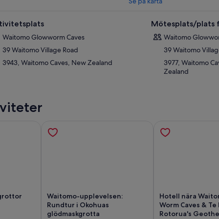
Se på karta
tivitetsplats
Mötesplats/plats f
Waitomo Glowworm Caves
Waitomo Glowwo
39 Waitomo Village Road
39 Waitomo Villa
3943, Waitomo Caves, New Zealand
3977, Waitomo Ca
Zealand
viteter
rottor
Waitomo-upplevelsen:
Hotell nära Wait
Rundtur i Okohuas
Worm Caves & Te P
glödmaskgrotta
Rotorua's Geothe
as i ny flik
Öppnas i ny flik
Öp