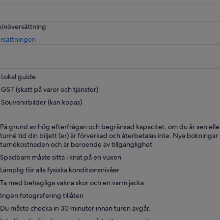
kinöversättning
Öppnas
rsättningen
i
ny
flik
Lokal guide
GST (skatt på varor och tjänster)
Souvenirbilder (kan köpas)
På grund av hög efterfrågan och begränsad kapacitet, om du är sen ell
turné tid din biljett (er) är förverkad och återbetalas inte. Nya bokning
turnékostnaden och är beroende av tillgänglighet
Spädbarn måste sitta i knät på en vuxen
Lämplig för alla fysiska konditionsnivåer
Ta med behagliga vakna skor och en varm jacka
Ingen fotografering tillåten
Du måste checka in 30 minuter innan turen avgår.