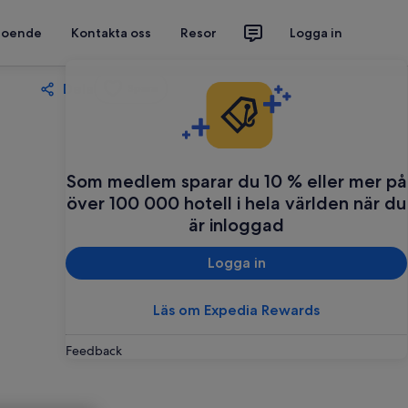
 boende
Kontakta oss
Resor
Logga in
Dela
Spara
Som medlem sparar du 10 % eller mer på
över 100 000 hotell i hela världen när du
är inloggad
Logga in
Läs om Expedia Rewards
Feedback