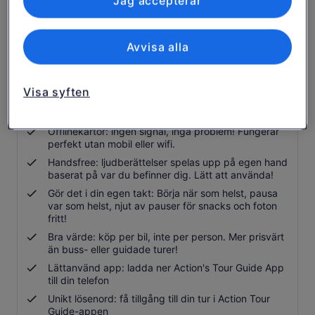
Jag accepterar
Engagerande historieberättande: Upptäck unika
berättelser och spännande historia för en
minnesvärd resa!
Avvisa alla
Perfekt berättare: ingenting kan slå att lyssna på en
fantastisk röst. Bevisat med massor av fantastiska
recensioner!
Visa syften
Omfattande rutt och stopp: Se allt, missa inget,
lämna ingen sten ovänd!
Offlinekartor: ingen signal, inga problem! Fungerar
perfekt utan mobil eller wifi.
Handsfree: ljudberättelser spelas upp på egen hand
baserat på var du befinner dig. Lätt att använda!
Gör det i din egen takt: Börja när som helst, pausa
var som helst, njut av pauser för snacks och foton
fritt!
Bra värde: köp per bil, inte per person. Mer prisvärt
än buss- eller guidade turer!
Lättanvänd app: ladda ner Action's Tour Guide App
till din telefon
Unikt lösenord: få tillgång till din tur i Action Tour
Guide-appen