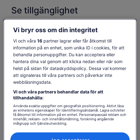
Se tillgänglighet
Datum
fre 7 aug. - fre 21 aug.
Vi bryr oss om din integritet
Resenärer
Vi och våra
16
partner lagrar eller får åtkomst till
1 resenär
information på en enhet, som unika ID i cookies, för att
behandla personuppgifter. Du kan acceptera eller
hantera dina val genom att klicka nedan eller när som
fre 7 aug.
lör 8 aug.
sön 9 aug.
mån 10 aug.
tis 1
helst på sidan för dataskyddspolicy. Dessa val kommer
-
-
-
-
att signaleras till våra partners och påverkar inte
webbläsningsdata.
Innehållet på den här sidan kan ha skapats med
maskinöversättning
Vi och våra partners behandlar data för att
Se biljetter
Se originaltexten (engelska)
tillhandahålla:
Öppnas
Lämna feedback om översättningen
Använda exakta uppgifter om geografisk positionering. Aktivt läsa
i
av enhetens egenskaper för identifieringsändamål. Lagra och/eller
ny
få åtkomst till information på en enhet. Personanpassad reklam och
flik
innehåll, reklam- och innehållsmätning, forskning angående
Vad ingår och vad ingår
målgrupp och tjänsteutveckling.
Lista över partner (leverantörer)
inte?