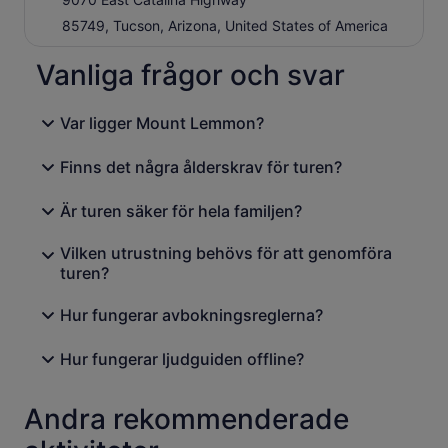
Sky Islands
85749, Tucson, Arizona, United States of America
Molino Canyon Vista
Molino Basin Trail
Vanliga frågor och svar
Catalina Federal Honor Camp
Thimble Peak Vista
Var ligger Mount Lemmon?
Sju grå starr
Finns det några ålderskrav för turen?
General Hitchcock Campingplats
Manzanita Vista
Är turen säker för hela familjen?
Windy Point Vista
Hoodoo Vista
Vilken utrustning behövs för att genomföra
turen?
Ursprungsbefolkningen i Mount Lemmon
Rose canyon Lake
Hur fungerar avbokningsreglerna?
San Pedro Vista
Tohono O'odham
Hur fungerar ljudguiden offline?
Fjäril TrailHead
Aspen Vista
Andra rekommenderade
Mount Lemmon Marathon