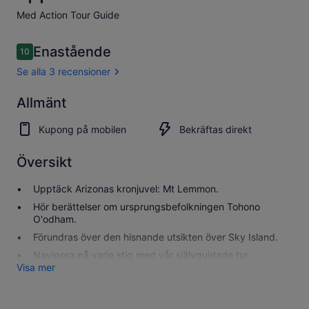
Med Action Tour Guide
Recensioner
Enastående
10
10 av 10,
Se alla 3 recensioner
Enastående
Allmänt
10.0
10.0 av 10
Se alla 3
Kupong på mobilen
Bekräftas direkt
recensioner
Översikt
Upptäck Arizonas kronjuvel: Mt Lemmon.
Hör berättelser om ursprungsbefolkningen Tohono
O'odham.
Förundras över den hisnande utsikten över Sky Island.
Navigera på varje stig med vår självguidade tur.
Visa mer