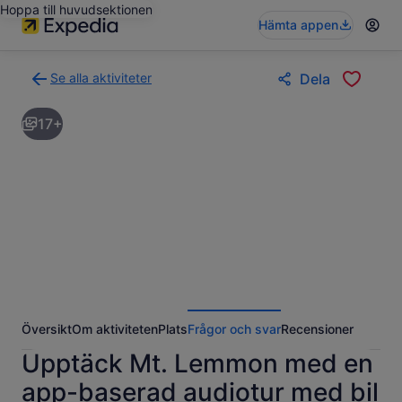
Hoppa till huvudsektionen
Hämta appen
Se alla aktiviteter
Dela
Gå
tillbaka
17+
till
resultatsidan
för
aktiviteter
Översikt
Om aktiviteten
Plats
Frågor och svar
Recensioner
Upptäck Mt. Lemmon med en
app-baserad audiotur med bil