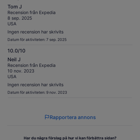
10.0
Tom J
av
Recension från Expedia
10
8 sep. 2025
USA
Ingen recension har skrivits
Datum för aktiviteten: 7 sep. 2025
10.0/10
10.0
Neil J
av
Recension från Expedia
10
10 nov. 2023
USA
Ingen recension har skrivits
Datum för aktiviteten: 9 nov. 2023
Rapportera annons
Har du några förslag på hur vi kan förbättra sidan?