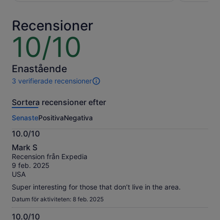
per
resenär*
vuxen
*Få
Recensioner
ett
lägre
10/10
10
pris
av
när
10
du
Enastående
väljer
3 verifierade recensioner
flera
3
resenärer
recensioner
Sortera recensioner efter
av
den
Senaste
Positiva
Negativa
här
aktiviteten.
10.0/10
Mer
10.0
information
Mark S
av
om
Recension från Expedia
10
våra
9 feb. 2025
verifierade
USA
recensioner
Super interesting for those that don’t live in the area.
Datum för aktiviteten: 8 feb. 2025
10.0/10