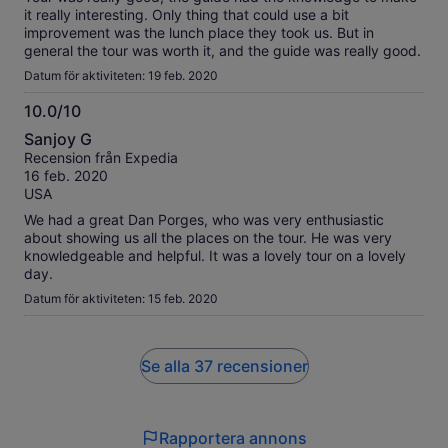
it really interesting. Only thing that could use a bit
improvement was the lunch place they took us. But in
general the tour was worth it, and the guide was really good.
Datum för aktiviteten: 19 feb. 2020
10.0/10
10.0
Sanjoy G
av
Recension från Expedia
10
16 feb. 2020
USA
We had a great Dan Porges, who was very enthusiastic
about showing us all the places on the tour. He was very
knowledgeable and helpful. It was a lovely tour on a lovely
day.
Datum för aktiviteten: 15 feb. 2020
Se alla 37 recensioner
Rapportera annons