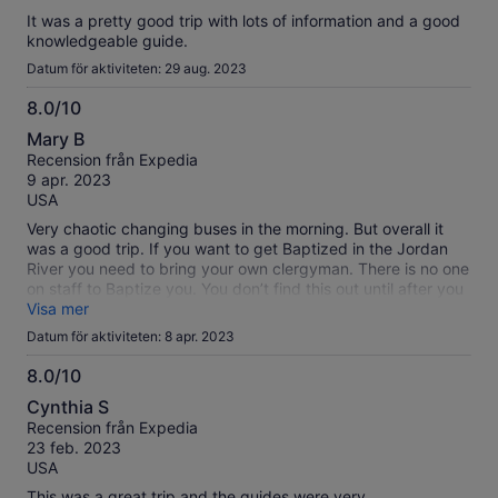
It was a pretty good trip with lots of information and a good
knowledgeable guide.
Datum för aktiviteten: 29 aug. 2023
8.0/10
8.0
Mary B
av
Recension från Expedia
10
9 apr. 2023
USA
Very chaotic changing buses in the morning. But overall it
was a good trip. If you want to get Baptized in the Jordan
River you need to bring your own clergyman. There is no one
on staff to Baptize you. You don’t find this out until after you
have paid and dressed.
Visa mer
Datum för aktiviteten: 8 apr. 2023
8.0/10
8.0
Cynthia S
av
Recension från Expedia
10
23 feb. 2023
USA
This was a great trip and the guides were very