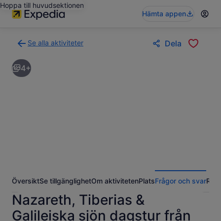
Hoppa till huvudsektionen
Hämta appen
Se alla aktiviteter
Dela
Gå
tillbaka
4+
till
resultatsidan
för
aktiviteter
Översikt
Se tillgänglighet
Om aktiviteten
Plats
Frågor och svar
Rece
Nazareth, Tiberias &
Galileiska sjön dagstur från