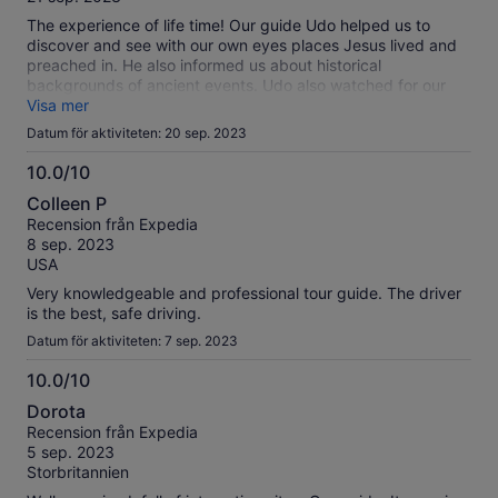
verifierade
The experience of life time! Our guide Udo helped us to
recensioner
discover and see with our own eyes places Jesus lived and
preached in. He also informed us about historical
backgrounds of ancient events. Udo also watched for our
group carefully and helped in eventual complications.
Visa mer
Datum för aktiviteten: 20 sep. 2023
10.0/10
10.0
Colleen P
av
Recension från Expedia
10
8 sep. 2023
USA
Very knowledgeable and professional tour guide. The driver
is the best, safe driving.
Datum för aktiviteten: 7 sep. 2023
10.0/10
10.0
Dorota
av
Recension från Expedia
10
5 sep. 2023
Storbritannien