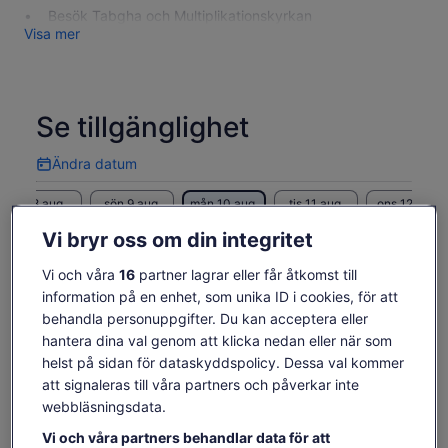
Besök Tabgha och Multiplikationskyrkan
Visa mer
Se tillgänglighet
Ändra datum
Ändra
datum
lör 8 aug.
sön 9 aug.
mån 10 aug.
tis 11 aug.
ons 12 aug.
-
-
904 kr
-
-
Vi bryr oss om din integritet
Innehållet på den här sidan kan ha skapats med
Vi och våra
16
partner lagrar eller får åtkomst till
maskinöversättning
Priset
904 kr
information på en enhet, som unika ID i cookies, för att
Se originaltexten (engelska)
Se biljetter
är
behandla personuppgifter. Du kan acceptera eller
inklusive skatter och avgifter
Öppnas
Lämna feedback om översättningen
904 kr
per vuxen
hantera dina val genom att klicka nedan eller när som
i
per
helst på sidan för dataskyddspolicy. Dessa val kommer
ny
vuxen
flik
att signaleras till våra partners och påverkar inte
Vad ingår och vad ingår
webbläsningsdata.
inte?
Vi och våra partners behandlar data för att