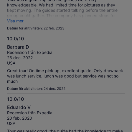
knowledgeable. We had limited time for pictures as they
kept moving. The guides started talking before the entire
group could gather. The company has planned stops for
lunch and you only have the one option which was pricey.
Visa mer
Datum för aktiviteten: 22 feb. 2023
10.0/10
10.0
Barbara D
av
Recension från Expedia
10
25 dec. 2022
USA
Great tour! On time pick up, excellent guide. Only drawback
was lunch service, lunch was good but service was not so
much
Datum för aktiviteten: 24 dec. 2022
10.0/10
10.0
Eduardo V
av
Recension från Expedia
10
20 feb. 2020
USA
Tour was really good, the guide had the knowledge to make