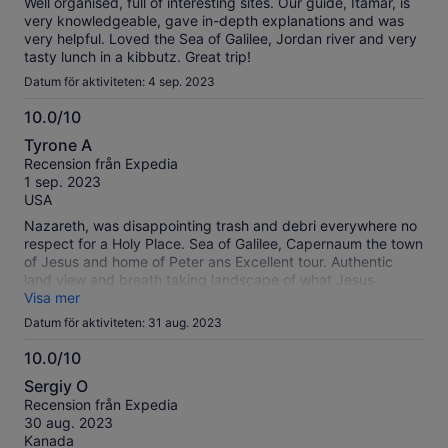
Well organised, full of interesting sites. Our guide, Itamar, is
very knowledgeable, gave in-depth explanations and was
very helpful. Loved the Sea of Galilee, Jordan river and very
tasty lunch in a kibbutz. Great trip!
Datum för aktiviteten: 4 sep. 2023
10.0/10
10.0
Tyrone A
av
Recension från Expedia
10
1 sep. 2023
USA
Nazareth, was disappointing trash and debri everywhere no
respect for a Holy Place. Sea of Galilee, Capernaum the town
of Jesus and home of Peter ans Excellent tour. Authentic
land view and breath taking landscape of what Jesus
actually saw. Here history transcends time. Great Experience
Visa mer
to pause and thank our God in Heaven.
Datum för aktiviteten: 31 aug. 2023
10.0/10
10.0
Sergiy O
av
Recension från Expedia
10
30 aug. 2023
Kanada