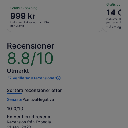
Gratis avbok
Gratis avbokning
Priset
14 08
Priset
999 kr
är
är
inklusive skatte
14 083 kr
inklusive skatter och avgifter
per resenär*
999 kr
per vuxen
per
*Få ett lägre pr
per
resenär*
vuxen
*Få
Recensioner
ett
lägre
8.8/10
8.8
pris
av
när
10
du
Utmärkt
väljer
37 verifierade recensioner
flera
37
resenärer
recensioner
Sortera recensioner efter
av
den
Senaste
Positiva
Negativa
här
aktiviteten.
10.0/10
Mer
10.0
information
En verifierad resenär
av
om
Recension från Expedia
10
våra
21 sep. 2023