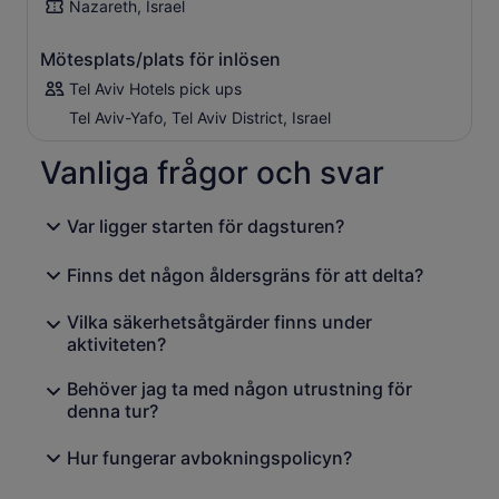
strand kan du besöka kyrkan i Kafarnaum, Petrus hem,
Nazareth, Israel
samt benediktinkyrkan till minne av miraklet med
mångfaldigandet av bröden och fiskarna (Mark 6:30-44)
Mötesplats/plats för inlösen
och franciskankyrkan Mensa Christi där Jesus
Tel Aviv Hotels pick ups
uppenbarade sig för lärjungarna för sista gången (Joh
21).
Tel Aviv-Yafo, Tel Aviv District, Israel
Besök kyrkan på berget Beatitude som hedrar minnet av
Vanliga frågor och svar
bergspredikan (Mat 5)
Låt dig döpas i Jordanflodens vatten vid Yardenit-
platsen!
Var ligger starten för dagsturen?
Finns det någon åldersgräns för att delta?
Vilka säkerhetsåtgärder finns under
aktiviteten?
Behöver jag ta med någon utrustning för
denna tur?
Hur fungerar avbokningspolicyn?