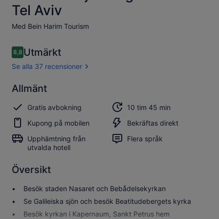
Tel Aviv
Med Bein Harim Tourism
Recensioner
Utmärkt
8,8
8,8 av 10,
Se alla 37 recensioner
Utmärkt
Allmänt
8.8
8.8 av 10
Se alla 37
Gratis avbokning
10 tim 45 min
recensioner
Kupong på mobilen
Bekräftas direkt
Upphämtning från
Flera språk
utvalda hotell
Översikt
Besök staden Nasaret och Bebådelsekyrkan
Se Galileiska sjön och besök Beatitudebergets kyrka
Besök kyrkan i Kapernaum, Sankt Petrus hem