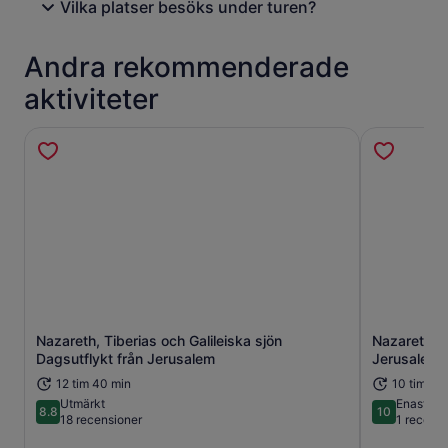
Vilka platser besöks under turen?
Andra rekommenderade
aktiviteter
Nazareth, Tiberias och Galileiska sjön
Nazareth oc
Öppnas i ny flik
Dagsutflykt från Jerusalem
Jerusalem
12 tim 40 min
10 tim
Utmärkt
Enaståe
8.8
10
8.8 av 10
10 av 10
18 recensioner
1 recens