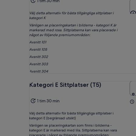
1 tim 30 min
Välj detta alternativ för bästa tillgängliga sittplatser i
kategori K
Vänligen se placeringskartan i bilderna - kategori K är
markerad med rosa. Sittplatserna kan vara placerade i
något av följande premiumområden:
Avsnitt 101
Avsnitt 105
Avsnitt 302
Avsnitt 303
Avsnitt 304
Kategori E Sittplatser (T5)
1 tim 30 min
Välj detta alternativ för bästa tillgängliga sittplatser i
kategori E (begränsad utsikt)
Vänligen se placeringskartan som finns i bilderna -
kategori E är markerad med lila. Sittplatserna kan vara
placerade i något av följande premiumområden: