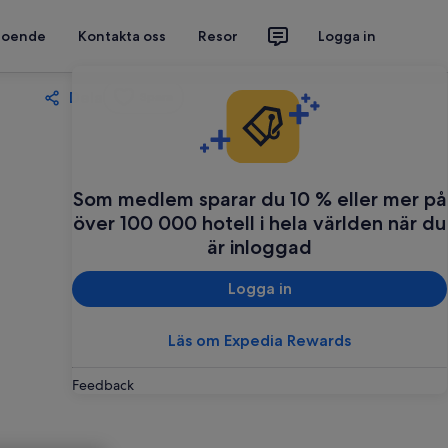
 boende
Kontakta oss
Resor
Logga in
Dela
Spara
Som medlem sparar du 10 % eller mer på
över 100 000 hotell i hela världen när du
är inloggad
Logga in
Läs om Expedia Rewards
Feedback