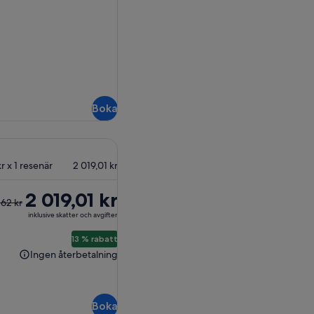
Boka
kr x 1 resenär
2 019,01 kr
e
2 019,01 kr
,62 kr
inklusive skatter och avgifter
2 kr
13 % rabatt
Ingen återbetalning
Ingen
nde
återbetalning
Boka
 kr