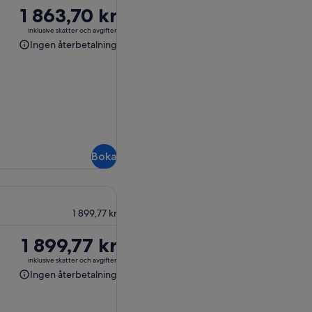
Priset
1 863,70 kr
är
inklusive skatter och avgifter
1 863,70 kr
Ingen återbetalning
Ingen
återbetalning
Boka
1 899,77 kr
Priset
1 899,77 kr
är
inklusive skatter och avgifter
1 899,77 kr
Ingen återbetalning
Ingen
återbetalning