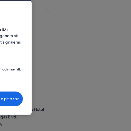
 ID i
l genom att
t signaleras
på karta
m och innehåll,
ellagio Hotel
gas Blvd.
SA
cepterar
ör inlösen
ce at the Bellagio Hotel
gas Blvd.
SA