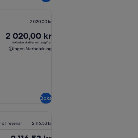
r
2 020,00 kr
Priset
2 020,00 kr
är
inklusive skatter och avgifter
2 020,00 kr
Ingen återbetalning
Ingen
återbetalning
Boka
r x 1 resenär
2 116,53 kr
e