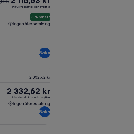
2 116,53 kr
,13 kr
inklusive skatter och avgifter
3 kr
18 % rabatt
Ingen återbetalning
Ingen
nde
återbetalning
 kr
Boka
2 332,62 kr
Priset
2 332,62 kr
är
inklusive skatter och avgifter
2 332,62 kr
Ingen återbetalning
Ingen
Boka
återbetalning