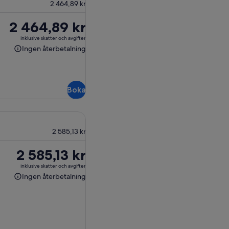
2 464,89 kr
Priset
2 464,89 kr
är
inklusive skatter och avgifter
2 464,89 kr
Ingen återbetalning
Ingen
återbetalning
Boka
2 585,13 kr
Priset
2 585,13 kr
är
inklusive skatter och avgifter
2 585,13 kr
Ingen återbetalning
Ingen
återbetalning