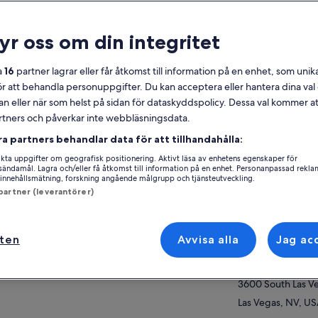
lmänt
ryr oss om din integritet
1 tim 30 min
Kupong på
mobilen
a
16
partner lagrar eller får åtkomst till information på en enhet, som unika
Bekräftas direkt
ör att behandla personuppgifter. Du kan acceptera eller hantera dina va
an eller när som helst på sidan för dataskyddspolicy. Dessa val kommer at
ersikt
partners och påverkar inte webbläsningsdata.
Se 
Spännande produktion som utförs över en
ra partners behandlar data för att tillhandahålla:
vattenfylld scen
ta uppgifter om geografisk positionering. Aktivt läsa av enhetens egenskaper för
Vatten, eld, koreografi och spännande
Aktivitetsplats
gsändamål. Lagra och/eller få åtkomst till information på en enhet. Personanpassad rekla
akrobatik
innehållsmätning, forskning angående målgrupp och tjänsteutveckling.
O Theater at the B
 partner (leverantörer)
Fascinerande konstsimmare och vågade
3600 South Las Ve
dykare
Las Vegas, NV, U
En modern och uppslukande teater sätter
ften
Avvisa alla
Jag ac
stämningen för denna fantastisk föreställning
Mötesplats/plats f
a mer
O Theater Box Offi
3600 South Las Ve
Las Vegas, NV, U