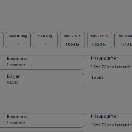
mån 10 aug.
tis 11 aug.
ons 12 aug.
tors 13 aug.
fre 14 au
-
-
1 864 kr
1 623 kr
1 743 k
Resenärer
Prisuppgifter
1 resenär
1 863,70 kr x 1 resenär
Börjar
Totalt
18.30
Resenärer
Prisuppgifter
1 resenär
1 863,70 kr x 1 resenär