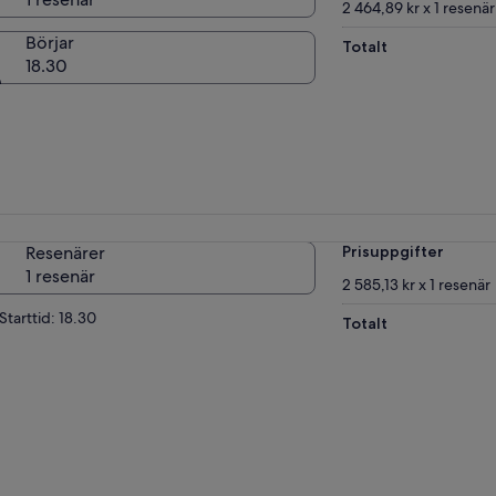
2 464,89 kr x 1 resenär
Börjar
Totalt
18.30
Resenärer
Prisuppgifter
1 resenär
2 585,13 kr x 1 resenär
Starttid: 18.30
Totalt