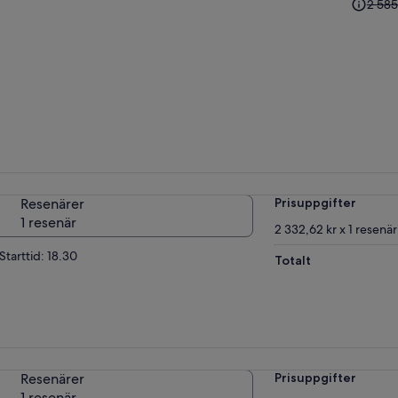
2 585
pris
var
2 585,1
och
nuvara
pris
är
2 116,53
Resenärer
Prisuppgifter
1 resenär
2 332,62 kr x 1 resenär
Starttid: 18.30
Totalt
Resenärer
Prisuppgifter
1 resenär