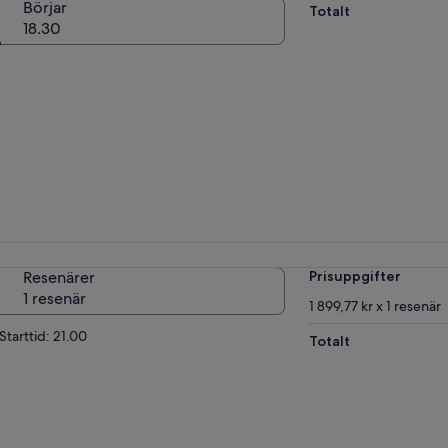
Börjar
Totalt
18.30
Resenärer
Prisuppgifter
1 resenär
1 899,77 kr x 1 resenär
Starttid: 21.00
Totalt