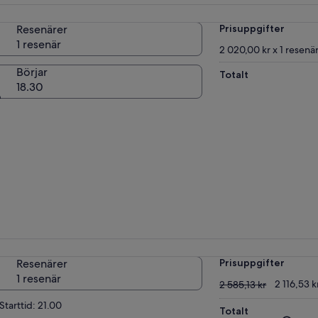
Resenärer
Prisuppgifter
1 resenär
2 020,00 kr x 1 resenä
Börjar
Totalt
18.30
Resenärer
Prisuppgifter
1 resenär
2 585,13 kr
2 116,53 k
2 585,13 kr
Starttid: 21.00
Totalt
Tidigar