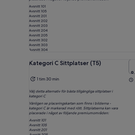
Avsnitt 101
Avsnitt 105
Avsnitt 201
Avsnitt 202
Avsnitt 203
Avsnitt 204
Avsnitt 205
Avsnitt 302
Avsnitt 303
Avsnitt 304
Kategori C Sittplatser (T5)
1 tim 30 min
Välj detta alternativ för bästa tillgängliga sittplatser i
kategori C
Vänligen se placeringskartan som finns i bilderna -
kategori C är markerad med rött. Sittplatserna kan vara
placerade i något av följande premiumområden:
Avsnitt 101
Avsnitt 105
Avsnitt 201
Avsnitt 205