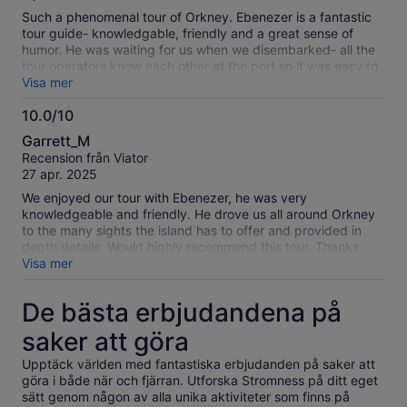
Such a phenomenal tour of Orkney. Ebenezer is a fantastic
tour guide- knowledgable, friendly and a great sense of
humor. He was waiting for us when we disembarked- all the
tour operators know each other at the port so it was easy to
find him. He made sure we were able to see everything on
Visa mer
the tour list, made lunch reservations for us in advance to
10.0/10
ensure wed have time for dining and be seated, and made
10.0
sure we were back to the boat on time. I’d definitely
Garrett_M
recommend this tour and Ebenezer as a guide. A fabulous
av
Recension från Viator
day and Orkney is so beautiful.
10
27 apr. 2025
We enjoyed our tour with Ebenezer, he was very
knowledgeable and friendly. He drove us all around Orkney
to the many sights the island has to offer and provided in
depth details. Would highly recommend this tour. Thanks
Ebenezer for an amazing time!
Visa mer
De bästa erbjudandena på
saker att göra
Upptäck världen med fantastiska erbjudanden på saker att
göra i både när och fjärran. Utforska Stromness på ditt eget
sätt genom någon av alla unika aktiviteter som finns på