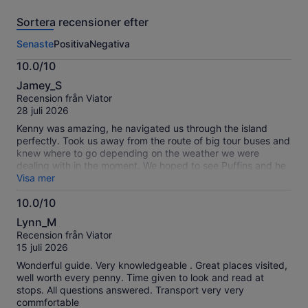
recensioner
Sortera recensioner efter
av
den
Senaste
Positiva
Negativa
här
aktiviteten.
10.0/10
Mer
10.0
information
Jamey_S
av
om
Recension från Viator
10
våra
28 juli 2026
verifierade
Kenny was amazing, he navigated us through the island
recensioner
perfectly. Took us away from the route of big tour buses and
knew where to go depending on the weather we were
dealing with in the moment. We hoped to see Puffins and he
found them for us!
Visa mer
10.0/10
10.0
Lynn_M
av
Recension från Viator
10
15 juli 2026
Wonderful guide. Very knowledgeable . Great places visited,
well worth every penny. Time given to look and read at
stops. All questions answered. Transport very very
commfortable