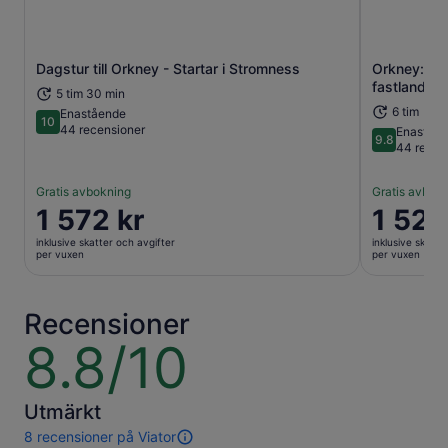
Dagstur till Orkney - Startar i Stromness
Orkney: Da
Öppnas i ny flik
fastlandet
5 tim 30 min
6 tim
Enastående
10
10 av 10
44 recensioner
Enaståe
9.8
9.8 av 10
44 recen
Gratis avbokning
Gratis avbok
Priset
1 572 kr
Priset
1 520
är
är
inklusive skatter och avgifter
inklusive skatte
1 572 kr
1 520 kr
per vuxen
per vuxen
per
per
vuxen
vuxen
Recensioner
8.8/10
8.8
av
10
Utmärkt
8 recensioner på Viator
8