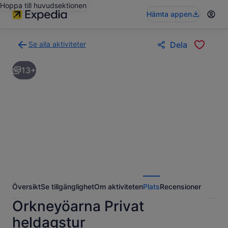
Hoppa till huvudsektionen
Hämta appen
Se alla aktiviteter
Dela
Gå
tillbaka
13+
till
resultatsidan
för
aktiviteter
Översikt
Se tillgänglighet
Om aktiviteten
Plats
Recensioner
Orkneyöarna Privat
heldagstur