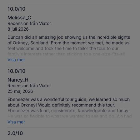
10.0/10
10.0
Melissa_C
av
Recension från Viator
10
8 juli 2026
Duncan did an amazing job showing us the incredible sights
of Orkney, Scotland. From the moment we met, he made us
feel welcome and took the time to tailor the tour to our
family's interests rather than sticking to a one-size-fits-all
itinerary. His extensive knowledge of Orkney's history,
Visa mer
archaeology, and local culture brought every stop to life, and
10.0/10
he shared fascinating stories that made each site even more
10.0
memorable. One thing that really stood out was how
Nancy_H
thoughtful he was in making sure everyone enjoyed the
av
Recension från Viator
experience. He made a special effort to include the interests
10
25 maj 2026
of my 12-year-old goddaughter, keeping her engaged and
excited throughout the day. At the same time, he was
Ebeneezer was a wonderful tour guide, we learned so much
incredibly patient with my mom and aunt, happily answering
about Orkney! Would definitely recommend this tour.
all of their questions without ever making us feel rushed. His
Ebeneezer was kind, considerate, knowledgable and funny.
enthusiasm, professionalism, and kindness created a relaxed
He was so flexible to what we wanted to see and do. We had
atmosphere that made the tour enjoyable for all ages.
a wonderful day, Thank you so much!
Visa mer
Thanks to Duncan, we experienced Orkney in a way we
never could have on our own. His local knowledge, flexibility,
2.0/10
and genuine passion for sharing these remarkable islands
2.0