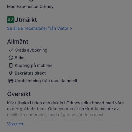
Med Experience Orkney
Utmärkt
8.8
8.8 av 10
Se alla 8 recensioner från Viator
Allmänt
Gratis avbokning
8 tim
Kupong på mobilen
Bekräftas direkt
Upphämtning från utvalda hotell
Översikt
Kliv tillbaka i tiden och dyk in i Orkneys rika bonad med våra
expertguidade turer. Orkneyöarna är en skattkammare av
neolitiska underverk, med några av världens mest
välbevarade arkeologiska platser. Från den gamla byn Skara
Visa mer
Brae till den majestätiska Ring of Brodgar, erbjuder våra turer