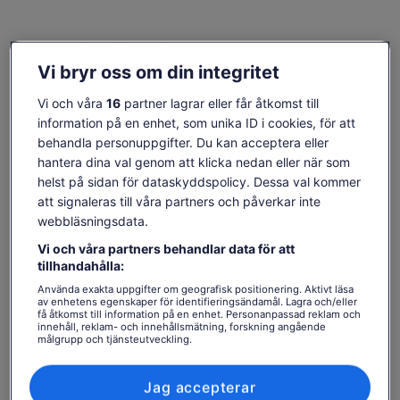
dig en unik möjlighet att vandra i fotspåren av dem som
formade historien för tusentals år sedan. Upptäck
hemligheterna i Orkneys uråldriga landskap och upptäck
Se tillgänglighet
historierna bakom dessa anmärkningsvärda platser. Och inte
Vi bryr oss om din integritet
att förglömma den roll Scapa Flow spelade i båda
Ändra datum
världskrigen och den magnifika “Miracle of camp 60” Det
Ändra
Vi och våra
16
partner lagrar eller får åtkomst till
datum
italienska kapellet och många fler.
tors 6 aug.
fre 7 aug.
lör 8 aug.
sön 9 aug.
mån 1
information på en enhet, som unika ID i cookies, för att
behandla personuppgifter. Du kan acceptera eller
-
2 044 kr
2 044 kr
2 044 kr
hantera dina val genom att klicka nedan eller när som
Innehållet på den här sidan kan ha skapats med
helst på sidan för dataskyddspolicy. Dessa val kommer
maskinöversättning
Priset
2 044 kr
att signaleras till våra partners och påverkar inte
Se originaltexten (engelska)
Se biljetter
är
webbläsningsdata.
inklusive skatter och avgifter
Öppnas
Lämna feedback om översättningen
2 044 kr
per vuxen
i
Vi och våra partners behandlar data för att
per
ny
tillhandahålla:
Bra att veta innan du bokar
vuxen
flik
Använda exakta uppgifter om geografisk positionering. Aktivt läsa
av enhetens egenskaper för identifieringsändamål. Lagra och/eller
I enlighet med EU-bestämmelser om konsumenträtt
få åtkomst till information på en enhet. Personanpassad reklam och
innehåll, reklam- och innehållsmätning, forskning angående
gäller inte ångerrätten för aktivitetstjänster.
målgrupp och tjänsteutveckling.
Leverantörens avbokningsregler gäller.
Lista över partner (leverantörer)
Denna aktivitet tillhandahålls av en professionell
näringsidkare (en part som agerar inom ramen för sin
Jag accepterar