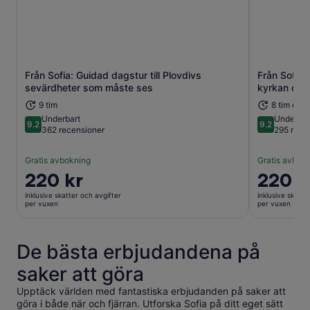
Från Sofia: Guidad dagstur till Plovdivs
Från Sofia:
Öppnas i ny flik
sevärdheter som måste ses
kyrkan dag
9 tim
8 tim elle
Underbart
Underbar
9.2
9.2
9.2 av 10
9.2 av 10
362 recensioner
295 rece
Gratis avbokning
Gratis avbok
Priset
220 kr
Priset
220 k
är
är
inklusive skatter och avgifter
inklusive skatte
220 kr
220 kr
per vuxen
per vuxen
per
per
vuxen
vuxen
De bästa erbjudandena på
saker att göra
Upptäck världen med fantastiska erbjudanden på saker att
göra i både när och fjärran. Utforska Sofia på ditt eget sätt