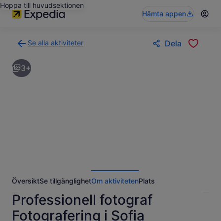
Hoppa till huvudsektionen
Hämta appen
Se alla aktiviteter
Dela
Gå
tillbaka
3+
till
resultatsidan
för
aktiviteter
Översikt
Se tillgänglighet
Om aktiviteten
Plats
Professionell fotograf
Fotografering i Sofia