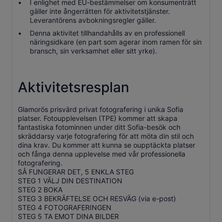
I enlighet med EU-bestämmelser om konsumenträtt
gäller inte ångerrätten för aktivitetstjänster.
Leverantörens avbokningsregler gäller.
Denna aktivitet tillhandahålls av en professionell
näringsidkare (en part som agerar inom ramen för sin
bransch, sin verksamhet eller sitt yrke).
Aktivitetsresplan
Glamorös prisvärd privat fotografering i unika Sofia
platser. Fotoupplevelsen (TPE) kommer att skapa
fantastiska fotominnen under ditt Sofia-besök och
skräddarsy varje fotografering för att möta din stil och
dina krav. Du kommer att kunna se oupptäckta platser
och fånga denna upplevelse med vår professionella
fotografering.
SÅ FUNGERAR DET, 5 ENKLA STEG
STEG 1 VÄLJ DIN DESTINATION
STEG 2 BOKA
STEG 3 BEKRÄFTELSE OCH RESVÄG (via e-post)
STEG 4 FOTOGRAFERINGEN
STEG 5 TA EMOT DINA BILDER