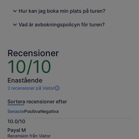
Hur kan jag boka min plats på turen?
Vad är avbokningspolicyn för turen?
Recensioner
10/10
10
av
10
Enastående
2 recensioner på Viator
2
recensioner
Sortera recensioner efter
av
den
Senaste
Positiva
Negativa
här
aktiviteten.
10.0/10
Mer
10.0
information
Payal M
av
om
Recension från Viator