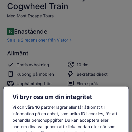
Cogwheel Train
Med Mont Escape Tours
Recensioner
Enastående
10
10 av 10,
Se alla 2 recensioner från Viator
Enastående
Allmänt
10.0
10.0 av 10
Se alla 2
Gratis avbokning
10 tim
recensioner
från Viator
Kupong på mobilen
Bekräftas direkt
Upphämtning från
Flera språk
utvalda hotell
Vi bryr oss om din integritet
Översikt
Vi och våra
16
partner lagrar eller får åtkomst till
Ge dig ut på den här guidade privata rundturen till den
information på en enhet, som unika ID i cookies, för att
autentiska Pyrenéernas nationalpark. Upplev en äkta
behandla personuppgifter. Du kan acceptera eller
Pyrenéupplevelse borta från folkmassorna. Ta det
hantera dina val genom att klicka nedan eller när som
fantastiska Cogwheel-tåget till Nuria-dalen med sin