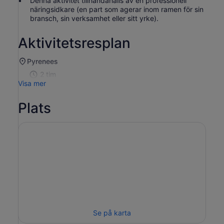
Denna aktivitet tillhandahålls av en professionell
att
näringsidkare (en part som agerar inom ramen för sin
välja
bransch, sin verksamhet eller sitt yrke).
fler
än
Aktivitetsresplan
två
vuxna
Pyrenees
2 tim
Visa mer
Plats
Se på karta