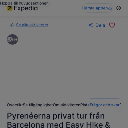
Hoppa till huvudsektionen
Hämta appen
Se alla aktiviteter
Dela
Gå
tillbaka
6+
till
resultatsidan
för
aktiviteter
Översikt
Se tillgänglighet
Om aktiviteten
Plats
Frågor och svar
Rece
Pyrenéerna privat tur från
Barcelona med Easy Hike &