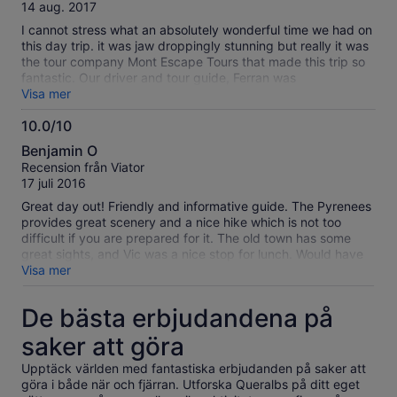
10
våra
14 aug. 2017
verifierade
I cannot stress what an absolutely wonderful time we had on
recensioner
this day trip. it was jaw droppingly stunning but really it was
the tour company Mont Escape Tours that made this trip so
fantastic. Our driver and tour guide, Ferran was
WONDERFUL. He was very knowledgeable and showed us
Visa mer
so many sites in and around the Pyrenees. 7 STAR
10.0/10
EXPERIENCE!!!
10.0
Benjamin O
av
Recension från Viator
10
17 juli 2016
Great day out! Friendly and informative guide. The Pyrenees
provides great scenery and a nice hike which is not too
difficult if you are prepared for it. The old town has some
great sights, and Vic was a nice stop for lunch. Would have
liked some more guidance in restaurant choice tho : All in all
Visa mer
an enjoyable day.
De bästa erbjudandena på
saker att göra
Upptäck världen med fantastiska erbjudanden på saker att
göra i både när och fjärran. Utforska Queralbs på ditt eget