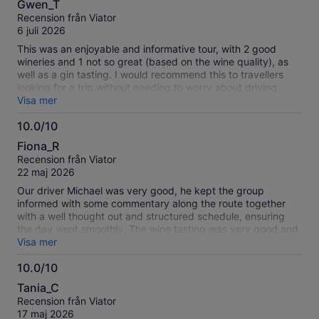
information
Gwen_T
av
om
Recension från Viator
10
våra
6 juli 2026
verifierade
This was an enjoyable and informative tour, with 2 good
recensioner
wineries and 1 not so great (based on the wine quality), as
well as a gin tasting. I would recommend this to travellers
looking for a trip without needing to worry about driving,
making choices or getting lost. The tour guide and driver
Visa mer
was excellent and I really appreciated her good nature, jokes
10.0/10
and information throughout the tour. Price wise, this was a bit
10.0
expensive, considering lunch is not included (the lunch:
Fiona_R
prices of lunches should be on the menu ahead of the trip).
av
Recension från Viator
However, I still would recommend this!
10
22 maj 2026
Our driver Michael was very good, he kept the group
informed with some commentary along the route together
with a well thought out and structured schedule, ensuring
the day went smoothly. The wine tasting was very good and
we had a lovely group who interacted very well, my favourite
Visa mer
was Sobels winery, the boutique winery is small but very
10.0/10
interesting, our wine tasting was brilliant, Anthony provided a
10.0
variety of different wines and made the tasting fun with his
Tania_C
ability to interact with his audience. The only negative
av
Recension från Viator
comment I have is the bus had very little leg room but it was
10
17 maj 2026
manageable