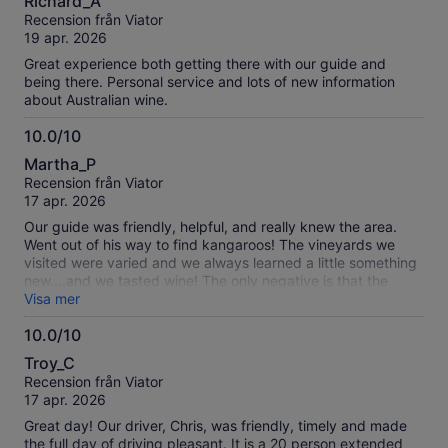
Richard_A
av
Recension från Viator
10
19 apr. 2026
Great experience both getting there with our guide and
being there. Personal service and lots of new information
about Australian wine.
10.0/10
10.0
Martha_P
av
Recension från Viator
10
17 apr. 2026
Our guide was friendly, helpful, and really knew the area.
Went out of his way to find kangaroos! The vineyards we
visited were varied and we always learned a little something
new....and we tasted wine! The only negative is that the
motor coach was very uncomfortable, no leg/knee room.
Visa mer
10.0/10
10.0
Troy_C
av
Recension från Viator
10
17 apr. 2026
Great day! Our driver, Chris, was friendly, timely and made
the full day of driving pleasant. It is a 20 person extended