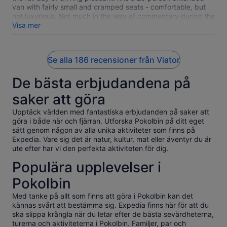
van with fairly small and cramped seats - comfortable, but
not luxurious. Not much in the way of commentary during the
extended drive times, but upbeat music filled the van
Visa mer
throughout the day. Dave at Sobels winery was first a
character to remember, and second provided a great
commentary on wine making in Australia, the process and
Se alla 186 recensioner från Viator
stories throughout the extensive tasting! The lunch was at a
beautiful venue with views of the rolling landscape and a full
De bästa erbjudandena på
sit down meal. Overall, a great value and a highly
recommended tour to experience the Hunter Valley and
saker att göra
wines.
Upptäck världen med fantastiska erbjudanden på saker att
göra i både när och fjärran. Utforska Pokolbin på ditt eget
sätt genom någon av alla unika aktiviteter som finns på
Expedia. Vare sig det är natur, kultur, mat eller äventyr du är
ute efter har vi den perfekta aktiviteten för dig.
Populära upplevelser i
Pokolbin
Med tanke på allt som finns att göra i Pokolbin kan det
kännas svårt att bestämma sig. Expedia finns här för att du
ska slippa krångla när du letar efter de bästa sevärdheterna,
turerna och aktiviteterna i Pokolbin. Familjer, par och