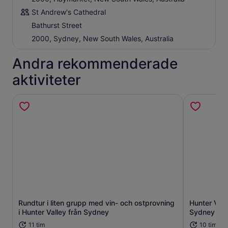
St Andrew's Cathedral
Bathurst Street
2000, Sydney, New South Wales, Australia
Andra rekommenderade
aktiviteter
Rundtur i liten grupp med vin- och ostprovning
Hunter Vall
Öppnas i ny flik
i Hunter Valley från Sydney
Sydney
11 tim
10 tim