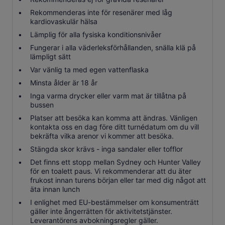
Rekommenderas inte för resenärer med låg
kardiovaskulär hälsa
Lämplig för alla fysiska konditionsnivåer
Fungerar i alla väderleksförhållanden, snälla klä på
lämpligt sätt
Var vänlig ta med egen vattenflaska
Minsta ålder är 18 år
Inga varma drycker eller varm mat är tillåtna på
bussen
Platser att besöka kan komma att ändras. Vänligen
kontakta oss en dag före ditt turnédatum om du vill
bekräfta vilka arenor vi kommer att besöka.
Stängda skor krävs - inga sandaler eller tofflor
Det finns ett stopp mellan Sydney och Hunter Valley
för en toalett paus. Vi rekommenderar att du äter
frukost innan turens början eller tar med dig något att
äta innan lunch
I enlighet med EU-bestämmelser om konsumenträtt
gäller inte ångerrätten för aktivitetstjänster.
Leverantörens avbokningsregler gäller.