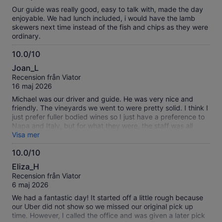
Our guide was really good, easy to talk with, made the day
enjoyable. We had lunch included, i would have the lamb
skewers next time instead of the fish and chips as they were
ordinary.
10.0/10
10.0
Joan_L
av
Recension från Viator
10
16 maj 2026
Michael was our driver and guide. He was very nice and
friendly. The vineyards we went to were pretty solid. I think I
just prefer fuller bodied wines so I just have a preference to
Napa and Italy, but for what they were, the staff was all
fantastic and wines were good. The lunch was just okay. My
Visa mer
only complaint is the legroom on the bus was very
10.0/10
uncomfortable for the amount of time that we spent driving.
10.0
Regardless, I would still recommend the tour.
Eliza_H
av
Recension från Viator
10
6 maj 2026
We had a fantastic day! It started off a little rough because
our Uber did not show so we missed our original pick up
time. However, I called the office and was given a later pick