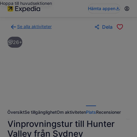
Hoppa till huvudsektionen
Hämta appen
Se alla aktiviteter
Dela
Gå
tillbaka
26+
till
resultatsidan
för
aktiviteter
Översikt
Se tillgänglighet
Om aktiviteten
Plats
Recensioner
Vinprovningstur till Hunter
Valley från Sydney