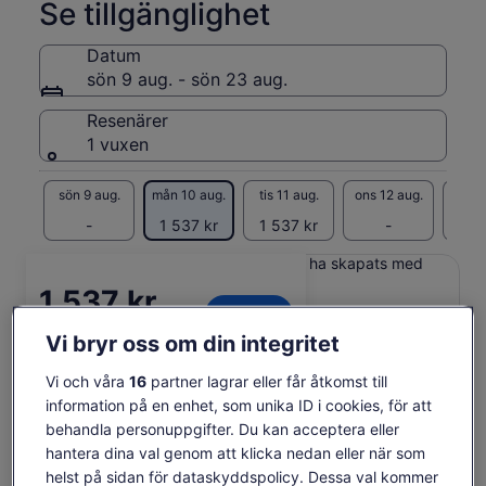
Se tillgänglighet
Datum
sön 9 aug. - sön 23 aug.
Resenärer
1 vuxen
sön 9 aug.
mån 10 aug.
tis 11 aug.
ons 12 aug.
tors 
-
1 537 kr
1 537 kr
-
1 5
Innehållet på den här sidan kan ha skapats med
maskinöversättning
Priset
1 537 kr
Se originaltexten (engelska)
Se biljetter
är
inklusive skatter och avgifter
Öppnas
Lämna feedback om översättningen
1 537 kr
Vi bryr oss om din integritet
per vuxen
i
per
ny
vuxen
Vi och våra
16
partner lagrar eller får åtkomst till
flik
Vad ingår och vad ingår
information på en enhet, som unika ID i cookies, för att
behandla personuppgifter. Du kan acceptera eller
inte?
hantera dina val genom att klicka nedan eller när som
helst på sidan för dataskyddspolicy. Dessa val kommer
Vin + choklad parprovningar