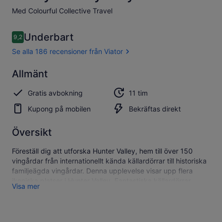
Med Colourful Collective Travel
Recensioner
Underbart
9,2
9,2 av 10,
Se alla 186 recensioner från Viator
Underbart
Allmänt
9.2
9.2 av 10
Se alla 186
Gratis avbokning
11 tim
recensioner
från Viator
Kupong på mobilen
Bekräftas direkt
Översikt
Föreställ dig att utforska Hunter Valley, hem till över 150
vingårdar från internationellt kända källardörrar till historiska
familjeägda vingårdar. Denna upplevelse visar upp flera
ikoniska platser i Hunter Valley. Fantastiska källardörrar,
Visa mer
vänliga experter, Utmärkelse vinnande viner i kombination
med lokala råvaror, underbar mat, rolig Guide, på punkt
musik. En mycket rolig dag ute - garanterat!