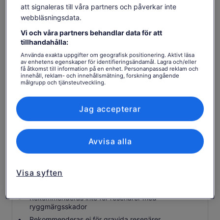
att signaleras till våra partners och påverkar inte
Modernt premiumfordon perfekt för små grupper
webbläsningsdata.
Avkopplande fritid för lunch med ett brett utbud av
Vi och våra partners behandlar data för att
val och kostalternativ tillgängliga
tillhandahålla:
Exklusiv, bakom kulisserna produktionsturné för att
Använda exakta uppgifter om geografisk positionering. Aktivt läsa
se var magin händer
av enhetens egenskaper för identifieringsändamål. Lagra och/eller
få åtkomst till information på en enhet. Personanpassad reklam och
20 + Vinprovningar inklusive Hunter Valleys Semillon
innehåll, reklam- och innehållsmätning, forskning angående
och Shiraz sorter
målgrupp och tjänsteutveckling.
Lista över partner (leverantörer)
Erfaren förare / guide med informativ kommentar
Jag accepterar
Besök tre premium / boutique källardörrar /
vingårdar
Det finns ledig tid att köpa lunch på egen
Avvisa alla
bekostnad
Bra att veta innan du bokar
Visa syften
Kollektivtrafiksalternativ finns i närheten
Rekommenderas inte för resenärer med
ryggmärgsskador
Rekommenderas ej för gravida resenärer