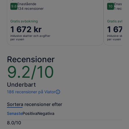
Enastående
Enaståe
9.6
10
9.6 av 10
10 av 10
134 recensioner
1 recens
Gratis avbokning
Gratis avbok
Priset
1 672 kr
Priset
1 672
är
är
inklusive skatter och avgifter
inklusive skatte
1 672 kr
1 672 kr
per vuxen
per vuxen
per
per
vuxen
vuxen
Recensioner
9.2/10
9.2
av
10
Underbart
186 recensioner på Viator
186
recensioner
Sortera recensioner efter
av
den
Senaste
Positiva
Negativa
här
aktiviteten.
8.0/10
Mer
8.0