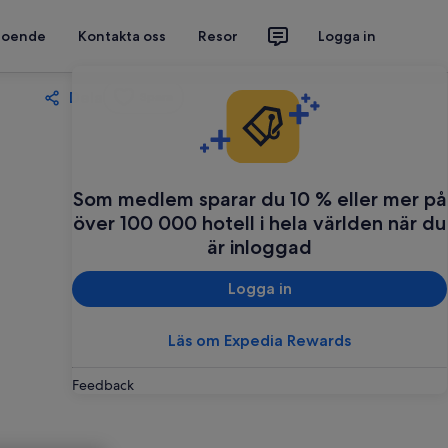
 boende
Kontakta oss
Resor
Logga in
Dela
Spara
Som medlem sparar du 10 % eller mer på
över 100 000 hotell i hela världen när du
är inloggad
Logga in
Läs om Expedia Rewards
Feedback