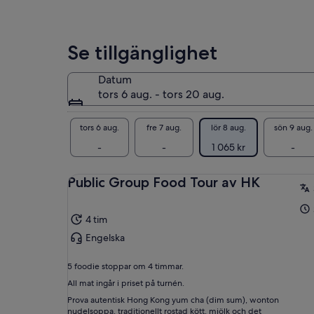
lok
Se tillgänglighet
Datum
tors 6 aug. - tors 20 aug.
tors 6 aug.
fre 7 aug.
lör 8 aug.
sön 9 aug.
-
-
1 065 kr
-
Public Group Food Tour av HK
4 tim
Engelska
5 foodie stoppar om 4 timmar.
All mat ingår i priset på turnén.
Prova autentisk Hong Kong yum cha (dim sum), wonton
nudelsoppa, traditionellt rostad kött, mjölk och det