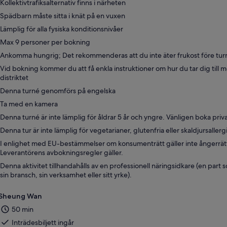
Kollektivtrafiksalternativ finns i närheten
Spädbarn måste sitta i knät på en vuxen
Lämplig för alla fysiska konditionsnivåer
Max 9 personer per bokning
Ankomma hungrig; Det rekommenderas att du inte äter frukost före tu
Vid bokning kommer du att få enkla instruktioner om hur du tar dig till
distriktet
Denna turné genomförs på engelska
Ta med en kamera
Denna turné är inte lämplig för åldrar 5 år och yngre. Vänligen boka priv
Denna tur är inte lämplig för vegetarianer, glutenfria eller skaldjursallerg
I enlighet med EU-bestämmelser om konsumenträtt gäller inte ångerrätten
Leverantörens avbokningsregler gäller.
Denna aktivitet tillhandahålls av en professionell näringsidkare (en part
sin bransch, sin verksamhet eller sitt yrke).
Sheung Wan
50 min
Inträdesbiljett ingår