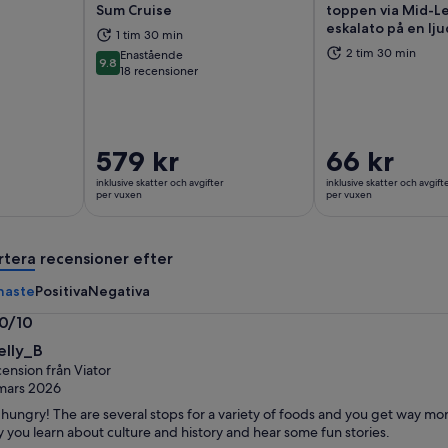
Sum Cruise
toppen via Mid-L
eskalato på en lj
as i ny flik
Öppnas i ny flik
Öp
1 tim 30 min
2 tim 30 min
Enastående
9.8
9.8 av 10
18 recensioner
Priset
579 kr
Priset
66 kr
är
är
inklusive skatter och avgifter
inklusive skatter och avgift
579 kr
66 kr
per vuxen
per vuxen
per
per
vuxen
vuxen
rtera recensioner efter
naste
Positiva
Negativa
.0/10
0
elly_B
ension från Viator
mars 2026
hungry! The are several stops for a variety of foods and you get way mo
 you learn about culture and history and hear some fun stories.