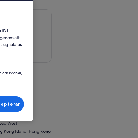
 ID i
l genom att
t signaleras
på karta
m och innehåll,
a
cepterar
ör inlösen
Rd W
oad West
g Kong Island, Hong Kong