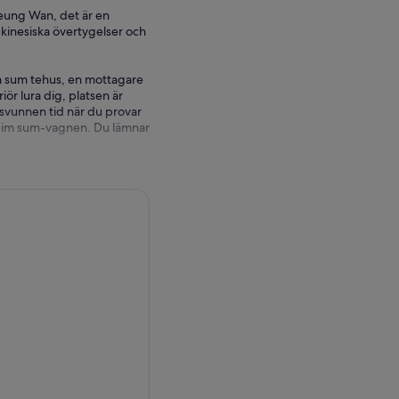
heung Wan, det är en
kinesiska övertygelser och
im sum tehus, en mottagare
ör lura dig, platsen är
en svunnen tid när du provar
 dim sum-vagnen. Du lämnar