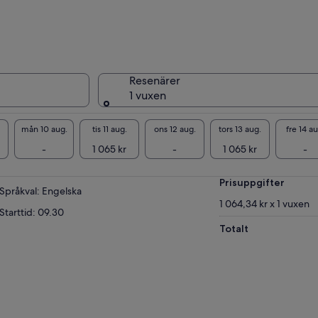
albefolkningen.
Resenärer
1 vuxen
mån 10 aug.
tis 11 aug.
ons 12 aug.
tors 13 aug.
fre 14 au
-
1 065 kr
-
1 065 kr
-
Prisuppgifter
Språkval: Engelska
1 064,34 kr x 1 vuxen
Starttid: 09.30
Totalt