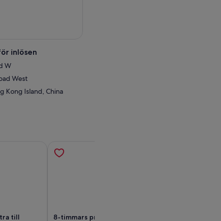
ör inlösen
Rd W
oad West
 Kong Island, China
ra till
8-timmars privat Hongkong
Halvdagstur i Th