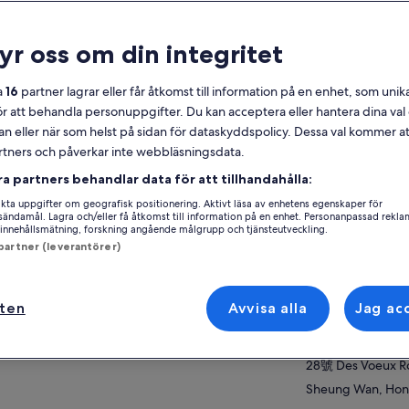
lmänt
ryr oss om din integritet
Gratis avbokning
4 tim
a
16
partner lagrar eller får åtkomst till information på en enhet, som unika
Kupong på
Bekräftas direkt
ör att behandla personuppgifter. Du kan acceptera eller hantera dina va
mobilen
an eller när som helst på sidan för dataskyddspolicy. Dessa val kommer at
partners och påverkar inte webbläsningsdata.
ersikt
Se 
ra partners behandlar data för att tillhandahålla:
plev Hongkongön genom dess ikoniska
ta uppgifter om geografisk positionering. Aktivt läsa av enhetens egenskaper för
ker på denna halvdags matresa med högst 9
Aktivitetsplats
gsändamål. Lagra och/eller få åtkomst till information på en enhet. Personanpassad rekla
innehållsmätning, forskning angående målgrupp och tjänsteutveckling.
ter. Utforska lokala kvarter och gör fem läckra
Sheung Wan
 partner (leverantörer)
pp där du provar dim sum, wonton
a mer
west of Central,
elsoppa, traditionellt stekt kött, klassiskt
lkte och en nybakad äggtårta. Längs vägen
Hong Kong, Chin
ar din Guide berättelser om Hongkongs unika
ften
Avvisa alla
Jag ac
Mötesplats/plats f
ndning av kantonesiska traditioner,
ngzhou influenser och brittiska arv. Denna
28號 Des Voeux 
dtur i liten grupp erbjuder en fördjupad
28號 Des Voeux R
roduktion till stadens historia, kultur och
Sheung Wan, Hon
dagliga matställen som älskas av