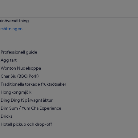
kinöversättning
Öppnas
rsättningen
i
ny
flik
Professionell guide
Ägg tart
Wonton Nudelsoppa
Char Siu (BBQ Pork)
Traditionella torkade fruktsötsaker
Hongkongmjölk
Ding Ding (Spårvagn) åktur
Dim Sum / Yum Cha Experience
Dricks
Hotell pickup och drop-off