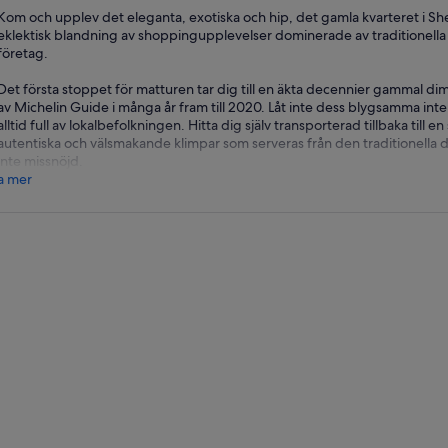
Kom och upplev det eleganta, exotiska och hip, det gamla kvarteret i S
eklektisk blandning av shoppingupplevelser dominerade av traditionella 
företag.
Det första stoppet för matturen tar dig till en äkta decennier gammal d
av Michelin Guide i många år fram till 2020. Låt inte dess blygsamma interi
alltid full av lokalbefolkningen. Hitta dig själv transporterad tillbaka till 
autentiska och välsmakande klimpar som serveras från den traditionella
inte missnöjd.
a mer