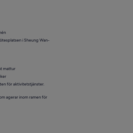
rnén
 mötesplatsen i Sheung Wan-
at mattur
iker
 för aktivitetstjänster.
 som agerar inom ramen för