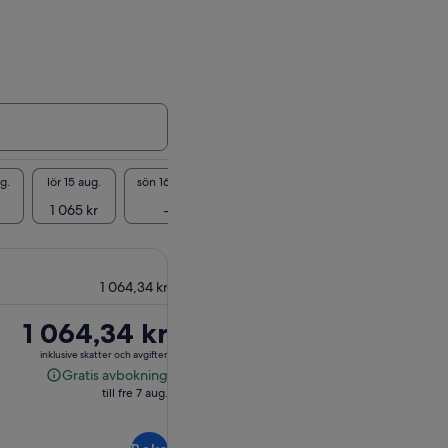
g.
lör 15 aug.
sön 16 aug.
mån 17 aug.
tis 18 aug.
ons 19
1 065 kr
-
-
1 065 kr
-
1 064,34 kr
Priset
1 064,34 kr
är
inklusive skatter och avgifter
1 064,34 kr
Gratis avbokning
Gratis
till fre 7 aug.
avbokning