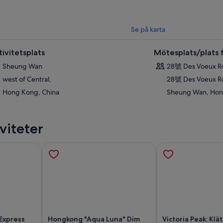
Se på karta
tivitetsplats
Mötesplats/plats f
Sheung Wan
28號 Des Voeux 
west of Central,
28號 Des Voeux R
Hong Kong, China
Sheung Wan, Hong
viteter
Express
Hongkong "Aqua Luna" Dim
Victoria Peak: Klätt