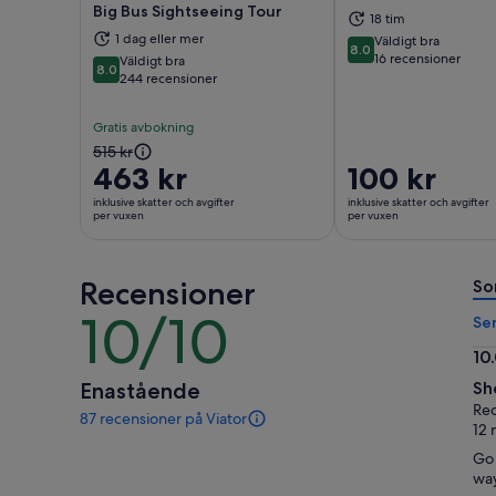
Big Bus Sightseeing Tour
18 tim
Öppnas i ny flik
Öppn
1 dag eller mer
Väldigt bra
8.0
8.0 av 10
16 recensioner
Väldigt bra
8.0
8.0 av 10
244 recensioner
Gratis avbokning
Tidigare
515 kr
463 kr
Priset
100 kr
pris
är
var
inklusive skatter och avgifter
inklusive skatter och avgifter
100 kr
per vuxen
per vuxen
515 kr
per
och
vuxen
nuvarande
Recensioner
So
pris
10/10
är
10
Se
463 kr
av
10
per
10
10.
vuxen
Enastående
Sh
av
Rec
87 recensioner på Viator
10
87
12 
recensioner
Go 
av
way
den