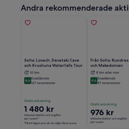
Andra rekommenderade akti
Sofia: Lovech, Devetaki Cave
Från Sofia: Rundres
och Krushuna Waterfalls Tour
och Makedonien
10 tim
8 tim eller mer
Öppnas i ny flik
Öppn
Enastående
Enastående
9.6
9.6
9.6 av 10
9.6 av 10
127 recensioner
47 recensioner
Gratis avbokning
Gratis avbokning
Priset
1 480 kr
Priset
976 kr
är
inklusive skatter och avgifter
är
1 480 kr
per vuxen*
inklusive skatter och avgifter
976 kr
per vuxen
*Få ett lägre pris när du väljer flera vuxna
per
per