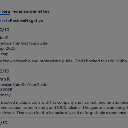
vuxen
vuxen
rtera recensioner efter
naste
Positiva
Negativa
.0/10
0
iia Z
ension från GetYourGuide
ep. 2025
rway
y knowledgeable and professional guide. Glad I booked this trip, high
.0/10
0
rah R
ension från GetYourGuide
uli 2025
rmany
e booked multiple tours with this company and I cannot recommend their
munication, super friendly and 100% reliable. The guides are amazing,
e drivers. Thank you for this fantastic day and unforgettable experience :
0/10