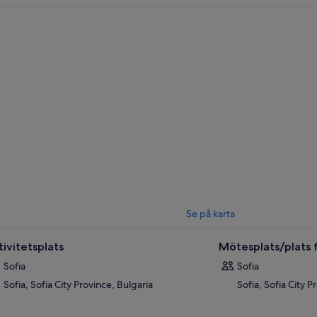
utgångspunkten för din vandring, Vihren hut. Vandringen tar cirka 3,5 ti
er vilken du passerar 3 av Banderishki-sjöarna. När du sitter tillbaka i di
sko Ski Resort, bara 15 minuter från parkeringen.
 du kommer ner från berget kan du koppla av i Bansko, inbäddat i en dal. 
rtat av den historiska delen av Bansko.
eråt, gå med på en 30-minuters rundvandring på platsen. Bli introducerad 
itekturen från väckelseperioden. Lär dig om början av väckelseperioden 
 16:30 börjar din resa tillbaka till Sofia. Din guide kommer att släppa av di
Se på karta
tivitetsplats
Mötesplats/plats f
Sofia
Sofia
Sofia, Sofia City Province, Bulgaria
Sofia, Sofia City P