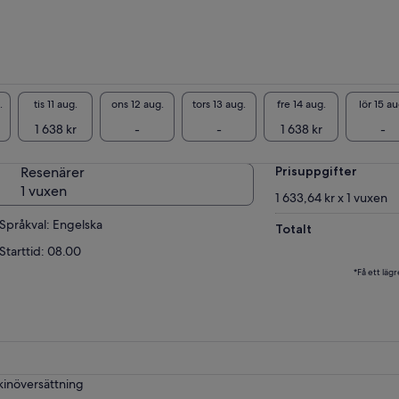
.
tis 11 aug.
ons 12 aug.
tors 13 aug.
fre 14 aug.
lör 15 au
1 638 kr
-
-
1 638 kr
-
Resenärer
Prisuppgifter
1 vuxen
1 633,64 kr x 1 vuxen
Språkval: Engelska
Totalt
Starttid: 08.00
*Få ett lägr
kinöversättning