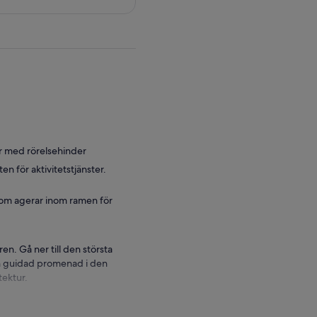
er med rörelsehinder
 för aktivitetstjänster.
 som agerar inom ramen för
n. Gå ner till den största
a en guidad promenad i den
tektur.
-timmars bilresa på en
– på vägen.