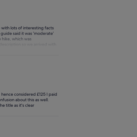
ith lots of interesting facts
 guide said it was ‘moderate’
e hike, which was
 description so we arrived with
ch, hence considered £125 I paid
fusion about this as well.
 title as it's clear