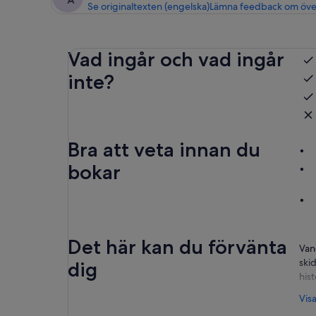
Se originaltexten (engelska)
Lämna feedback om öve
Vad ingår och vad ingår
inte?
Bra att veta innan du
bokar
Det här kan du förvänta
Van
ski
dig
his
Klo
Vis
myc