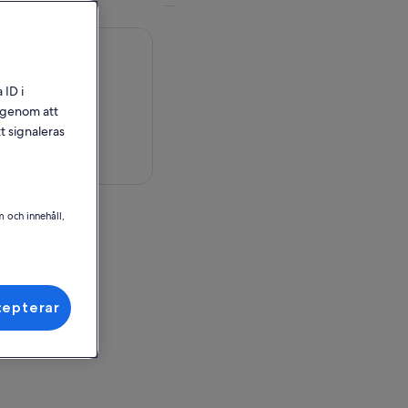
 ID i
l genom att
t signaleras
på karta
m och innehåll,
rovince, Bulgaria
ör inlösen
cepterar
rovince, Bulgaria