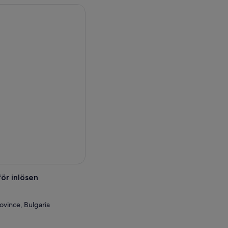
mmar i båda riktningarna,
tt fordon, bege dig mot
Ät en bulgarisk lunch i
till den lokala
på 1700-talet.
g på ditt hotell.
ör inlösen
rovince, Bulgaria