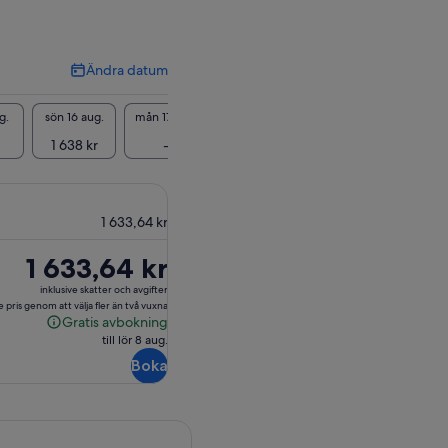
Ändra datum
Ändra
datum
g.
sön 16 aug.
mån 17 aug.
tis 18 aug.
ons 19 aug.
tors 20
1 638 kr
-
1 638 kr
-
-
1 633,64 kr
Priset
1 633,64 kr
är
inklusive skatter och avgifter
1 633,64 kr
e pris genom att välja fler än två vuxna
Gratis avbokning
Gratis
till lör 8 aug.
avbokning
Boka