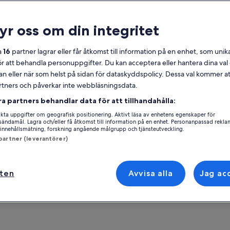
lmänt
ryr oss om din integritet
Gratis avbokning
11 tim 30 min
Kupong på
Bekräftas direkt
a
16
partner lagrar eller får åtkomst till information på en enhet, som unika
mobilen
ör att behandla personuppgifter. Du kan acceptera eller hantera dina va
Upphämtning från
an eller när som helst på sidan för dataskyddspolicy. Dessa val kommer at
utvalda hotell
partners och påverkar inte webbläsningsdata.
Se 
ra partners behandlar data för att tillhandahålla:
ersikt
ta uppgifter om geografisk positionering. Aktivt läsa av enhetens egenskaper för
Njut av utsikten från världsarvscentret i Pirin
Aktivitetsplats
gsändamål. Lagra och/eller få åtkomst till information på en enhet. Personanpassad rekla
National Park
innehållsmätning, forskning angående målgrupp och tjänsteutveckling.
Sofia
 partner (leverantörer)
Njut av naturen vid Pirinbergen, en
Sofia, Sofia City P
bergskedja i sydvästra Bulgarien
Mötesplats/plats f
Njut av traditionella bulgariska rätter i Bansko
ften
Avvisa alla
Jag ac
skidort
Sofia
Koppla av med en bekväm transfer tur och
Sofia, Sofia City P
retur från Sofia