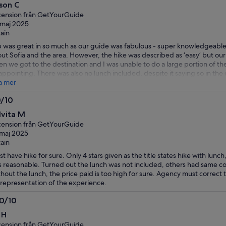
0
ison C
ension från GetYourGuide
maj 2025
tain
p was great in so much as our guide was fabulous - super knowledgeable w
ut Sofia and the area. However, the hike was described as ‘easy’ but our
n we got to the destination and I was unable to do a large portion of th
appointing. There was also no lunch included, despite it saying so in the
food, only a couple of snacks and ended up having to buy our lunch.
a mer
0/10
0
lvita M
ension från GetYourGuide
maj 2025
tain
t have hike for sure. Only 4 stars given as the title states hike with lun
 reasonable. Turned out the lunch was not included, others had same con
hout the lunch, the price paid is too high for sure. Agency must correct the
representation of the experience.
.0/10
0
 H
ension från GetYourGuide