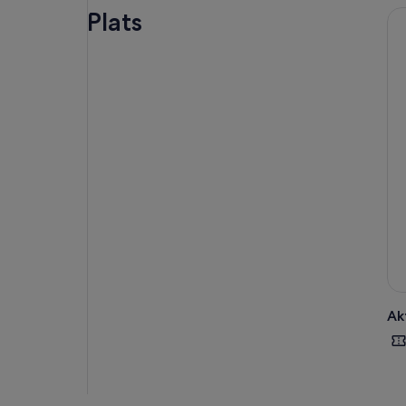
Plats
Nå 
und
Ban
När
hjä
Eft
ark
Runt
Ak