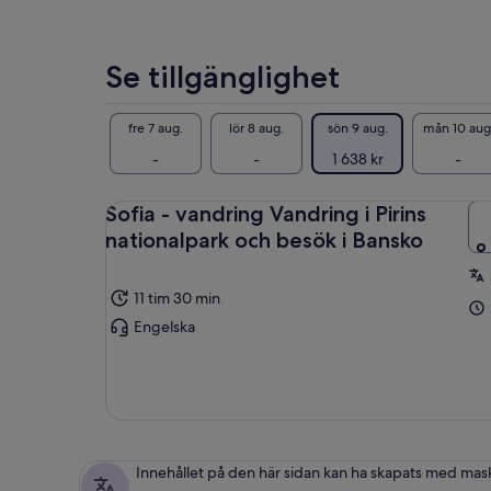
lägre
pris
när
Se tillgänglighet
du
väljer
flera
fre 7 aug.
lör 8 aug.
sön 9 aug.
mån 10 aug
vuxna
-
-
1 638 kr
-
Sofia - vandring Vandring i Pirins
nationalpark och besök i Bansko
11 tim 30 min
Engelska
Innehållet på den här sidan kan ha skapats med mas