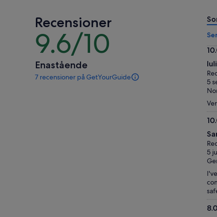
vuxen*
vuxen
*Få
Recensioner
So
ett
9.6/10
lägre
9.6
Se
pris
av
10
när
10
10.
Enastående
Iul
du
av
Rec
väljer
7 recensioner på GetYourGuide
10
7
5 s
flera
recensioner
No
vuxna
av
Ver
den
här
10
aktiviteten.
10.
Mer
Sa
av
information
Rec
10
om
5 j
våra
Ge
verifierade
I'v
recensioner
com
saf
8.