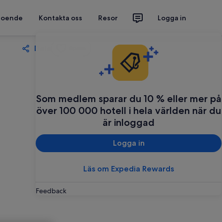
 boende
Kontakta oss
Resor
Logga in
Dela
Spara
Som medlem sparar du 10 % eller mer på
över 100 000 hotell i hela världen när du
är inloggad
Logga in
Läs om Expedia Rewards
Feedback