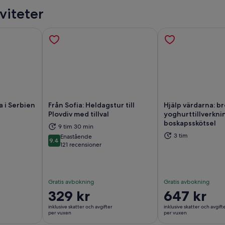
viteter
a i Serbien
Från Sofia: Heldagstur till
Hjälp värdarna: b
Plovdiv med tillval
yoghurttillverkni
boskapsskötsel
9 tim 30 min
as i ny flik
Öppnas i ny flik
Öp
3 tim
Enastående
9.4
9.4 av 10
121 recensioner
Gratis avbokning
Gratis avbokning
Priset
329 kr
Priset
647 kr
är
är
inklusive skatter och avgifter
inklusive skatter och avgift
329 kr
647 kr
per vuxen
per vuxen
per
per