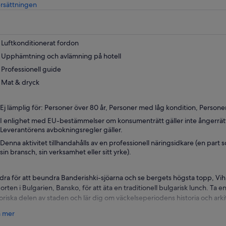
Öppnas
rsättningen
i
ny
flik
Luftkonditionerat fordon
Upphämtning och avlämning på hotell
Professionell guide
Mat & dryck
Ej lämplig för: Personer över 80 år, Personer med låg kondition, Person
I enlighet med EU-bestämmelser om konsumenträtt gäller inte ångerrätten
Leverantörens avbokningsregler gäller.
Denna aktivitet tillhandahålls av en professionell näringsidkare (en part
sin bransch, sin verksamhet eller sitt yrke).
dra för att beundra Banderishki-sjöarna och se bergets högsta topp, Vihre
dorten i Bulgarien, Bansko, för att äta en traditionell bulgarisk lunch. T
toriska delen av staden och lär dig om väckelseperiodens historia och arki
ckan 8:00, bli plockad av din guide från ditt boende i Sofia. Njut av en 2
a mer
ket vacker naturskön väg. Se det högsta berget på Balkan – Rilaberget 