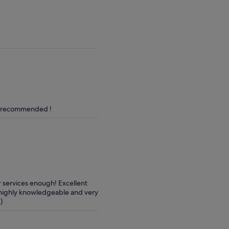
vuxen*
vuxen
*Få
ett
lägre
pris
när
du
väljer
flera
vuxna
ly recommended !
 services enough! Excellent
 highly knowledgeable and very
)