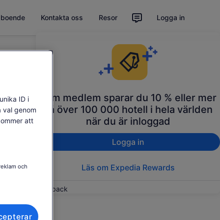
t boende
Kontakta oss
Resor
Logga in
Som medlem sparar du 10 % eller mer
unika ID i
på över 100 000 hotell i hela världen
na val genom
när du är inloggad
 kommer att
Logga in
Läs om Expedia Rewards
 reklam och
Feedback
cepterar