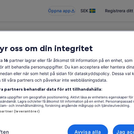
Öppna app
SEK
Registrera dit
ryr oss om din integritet
g
ra
16
partner lagrar eller får åtkomst till information på en enhet, som 
för att behandla personuppgifter. Du kan acceptera eller hantera di
a nedan eller när som helst på sidan för dataskyddspolicy. Dessa val
s till våra partners och påverkar inte webbläsningsdata.
ra partners behandlar data för att tillhandahålla:
kta uppgifter om geografisk positionering. Aktivt läsa av enhetens egenskaper för
ngsändamål. Lagra och/eller få åtkomst till information på en enhet. Personanpassad
eklam- och innehållsmätning, forskning angående målgrupp och tjänsteutveckling.
 partner (leverantörer)
ften
Avvisa alla
Jag ac