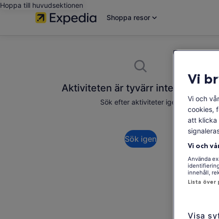
Hoppa till huvudsektionen
Shoppa resor
Vi b
Aktiviteten är tyvärr inte tillgängli
Vi och vå
Sök efter aktiviteter igen.
cookies, 
att klick
signalera
Sök igen
Vi och vå
Använda exa
identifieri
innehåll, r
Lista över
Visa sy