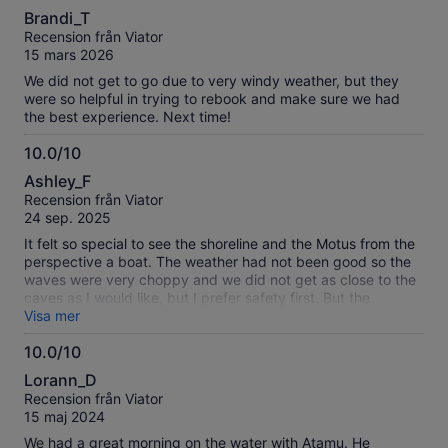
10.0
information
Brandi_T
av
om
Recension från Viator
10
våra
15 mars 2026
verifierade
We did not get to go due to very windy weather, but they
recensioner
were so helpful in trying to rebook and make sure we had
the best experience. Next time!
10.0/10
10.0
Ashley_F
av
Recension från Viator
10
24 sep. 2025
It felt so special to see the shoreline and the Motus from the
perspective a boat. The weather had not been good so the
waves were very choppy and we did not get as close to the
caves as I would like, but I prefer safety first. But the
experience was magical. I felt very safe with the captain
Visa mer
though the waves were high. The captain only spoke
10.0/10
Spanish and I speak very elementary Spanish. So in my
10.0
basic Spanish and his very basic English, we were able to
Lorann_D
communicate minimally enough to point out key points of
av
Recension från Viator
interest, discuss our love for fishing, and have an incredible
10
15 maj 2024
experience. I can’t wait to download my GoPro footage. The
guide is also an ancestral fisherman. I would have loved a
We had a great morning on the water with Atamu. He