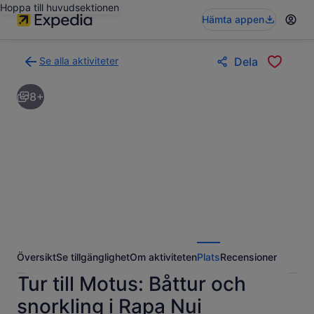
Hoppa till huvudsektionen
Hämta appen
Se alla aktiviteter
Dela
Gå
tillbaka
8+
till
resultatsidan
för
aktiviteter
Översikt
Se tillgänglighet
Om aktiviteten
Plats
Recensioner
Tur till Motus: Båttur och
snorkling i Rapa Nui