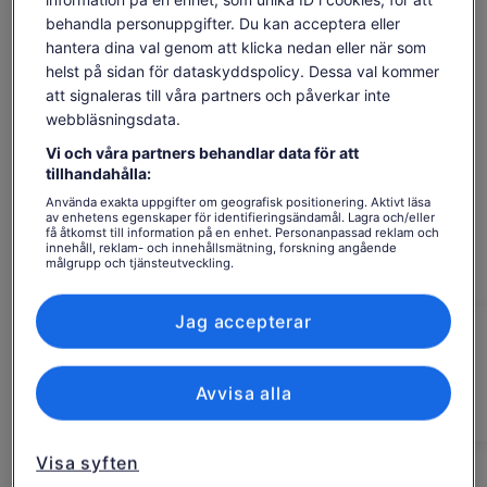
utrustning som tillhandahålls av våra guider .
behandla personuppgifter. Du kan acceptera eller
Medan vi turnerar på ön från havet kommer vår guide att ge
hantera dina val genom att klicka nedan eller när som
dig historisk information om Rapa Nui-kulturen, samt
Se tillgänglighet
information om öns inhemska och vilda fauna i dess naturliga
helst på sidan för dataskyddspolicy. Dessa val kommer
livsmiljö.
att signaleras till våra partners och påverkar inte
Datum
Slutligen, om din guide känner att det finns fisk i närheten,
webbläsningsdata.
fre 7 aug. - fre 21 aug.
kan han visa forntida fiske.
Vi och våra partners behandlar data för att
Resenärer
tillhandahålla:
1 vuxen
Använda exakta uppgifter om geografisk positionering. Aktivt läsa
av enhetens egenskaper för identifieringsändamål. Lagra och/eller
få åtkomst till information på en enhet. Personanpassad reklam och
fre 7 aug.
lör 8 aug.
sön 9 aug.
mån 10 aug.
tis 1
innehåll, reklam- och innehållsmätning, forskning angående
målgrupp och tjänsteutveckling.
-
2 369 kr
2 369 kr
2 369 kr
2 3
Lista över partner (leverantörer)
Innehållet på den här sidan kan ha skapats med
Jag accepterar
maskinöversättning
Priset
2 369 kr
Se originaltexten (engelska)
är
Se biljetter
inklusive skatter och avgifter
Öppnas
Lämna feedback om översättningen
2 369 kr
Avvisa alla
per vuxen*
i
per
*Få ett lägre pris genom att välja fler än två
ny
vuxna
vuxen*
flik
*Få
Visa syften
Aktivitetsresplan
ett