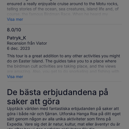
chance to hire him for a fishing charter to catch tuna.
ensured a really enjoyable cruise around to the Motu rocks,
telling stories of the ocean, sea creatures, island life and, of
course, the famous Birdman Race. When he heard my
husband is a keen fisherman, he dropped in two trolling lines.
Visa mer
No luck with the fishing but still a terrific trip.
8.0/10
8.0
Patryk_K
av
Recension från Viator
10
6 dec. 2023
This tour is a great addition to any other activities you might
do on Easter Island. The guides take you to a place where
the birdman cult activities are taking place, and the views
are amazing. Also, you get to do snorkeling and fishing with
your guide. I give 4 stars instead of 5 because of two
Visa mer
reasons: 1) The description stated that the tour would be in
English, but the guide (otherwise a fantastic person) only
De bästa erbjudandena på
spoke Spanish. 2) The description stated that the tour would
be private, but I was in the boat with 2 other people. Not a
saker att göra
problem, but if the tour is not 100% private please do not
label it like that.
Upptäck världen med fantastiska erbjudanden på saker att
göra i både när och fjärran. Utforska Hanga Roa på ditt eget
sätt genom någon av alla unika aktiviteter som finns på
Expedia. Vare sig det är natur, kultur, mat eller äventyr du är