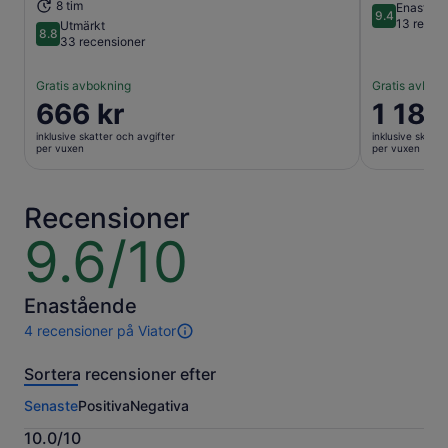
8 tim
Enaståe
9.4
9.4 av 10
13 recen
Utmärkt
8.8
8.8 av 10
33 recensioner
Gratis avbokning
Gratis avbok
Priset
666 kr
Priset
1 189
är
är
inklusive skatter och avgifter
inklusive skatte
666 kr
1 189 kr
per vuxen
per vuxen
per
per
vuxen
vuxen
Recensioner
9.6/10
9.6
av
10
Enastående
4 recensioner på Viator
4
recensioner
Sortera recensioner efter
av
den
Senaste
Positiva
Negativa
här
aktiviteten.
10.0/10
Mer