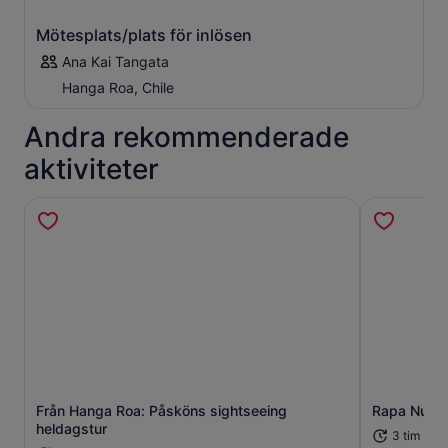
Mötesplats/plats för inlösen
Ana Kai Tangata
Hanga Roa, Chile
Andra rekommenderade
aktiviteter
Från Hanga Roa: Påsköns sightseeing
Rapa Nui S
Öppnas i ny flik
heldagstur
3 tim