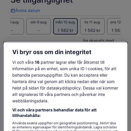
en timme långa guidade tur genom de berömda Waitomo
Glowworm-grottorna. Lär dig om grottornas fascinerande
Ändra datum
Ändra
historia, unika kalkstensformationer och de inhemska
datum
lysmaskarna Arachnocampa luminosa som lyser upp de
lör 8 aug.
sön 9 aug.
mån 10 aug.
tis 11 aug.
ons 12 aug.
underjordiska kamrarna.
-
-
1 562 kr
1 562 kr
1 562 kr
Komplettera din upplevelse med en lugn båttur längs den
underjordiska Waitomo River, glider tyst under tusentals
Innehållet på den här sidan kan ha skapats med
maskinöversättning
skimrande lysmaskar. Efteråt kan du koppla av på den
Priset
1 562 kr
Vi bryr oss om din integritet
natursköna återresan till Auckland, som avslutar en
Se originaltexten (engelska)
Se biljetter
är
anmärkningsvärd dag fylld med naturlig skönhet,
inklusive skatter och avgifter
Öppnas
Lämna feedback om översättningen
1 562 kr
per vuxen
Vi och våra
16
partner lagrar eller får åtkomst till
i
underjordiska underverk och oförglömlig Nya Zeelands
per
information på en enhet, som unika ID i cookies, för att
ny
landskap.
Vad ingår och vad ingår
vuxen
flik
behandla personuppgifter. Du kan acceptera eller
inte?
hantera dina val genom att klicka nedan eller när som
helst på sidan för dataskyddspolicy. Dessa val kommer
att signaleras till våra partners och påverkar inte
Snacks
webbläsningsdata.
Alla skatter, avgifter och hanteringsavgifter
Vi och våra partners behandlar data för att
Alla entrébiljetter & guidade turer
tillhandahålla:
Professionell chaufför / Guide
Använda exakta uppgifter om geografisk positionering. Aktivt läsa
Luftkonditionerat fordon
av enhetens egenskaper för identifieringsändamål. Lagra och/eller