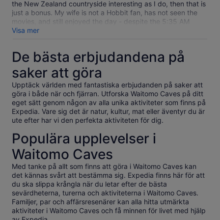
the New Zealand countryside interesting as I do, then that is
just a bonus. My wife is not a Hobbit fan, has not seen the
movies, and still enjoyed the day - despite the 5:35 AM
pickup. And if you enjoyed the movies, you will love the site.
Visa mer
Our site guide was part of the reconstruction crew, and had
lots of personal stories about the cast and Jackson, and
De bästa erbjudandena på
about the creation of the current site and some filming tricks.
Have the dark ale at the Green Dragon if you like beer. Some
saker att göra
in our group complained that the group was too large, and
they had trouble hearing the guide. The paths are narrow,
Upptäck världen med fantastiska erbjudanden på saker att
and this could be an issue, but there are collection areas
göra i både när och fjärran. Utforska Waitomo Caves på ditt
where the guides stop, so if you keep up it should be OK.
eget sätt genom någon av alla unika aktiviteter som finns på
Overall, this was one of the highlights of our trip.
Expedia. Vare sig det är natur, kultur, mat eller äventyr du är
ute efter har vi den perfekta aktiviteten för dig.
Populära upplevelser i
Waitomo Caves
Med tanke på allt som finns att göra i Waitomo Caves kan
det kännas svårt att bestämma sig. Expedia finns här för att
du ska slippa krångla när du letar efter de bästa
sevärdheterna, turerna och aktiviteterna i Waitomo Caves.
Familjer, par och affärsresenärer kan alla hitta utmärkta
aktiviteter i Waitomo Caves och få minnen för livet med hjälp
av Expedia.