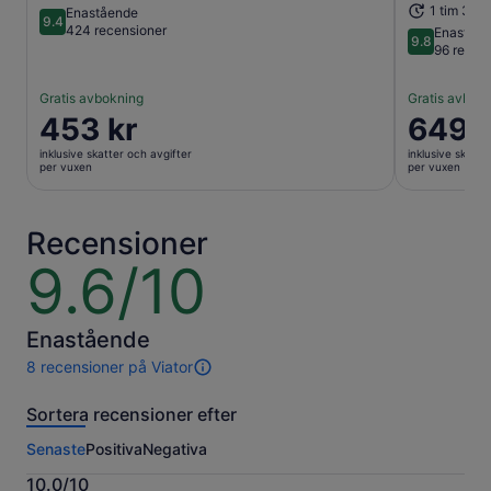
1 tim 30 
Enastående
9.4
9.4 av 10
424 recensioner
Enaståe
9.8
9.8 av 10
96 recen
Gratis avbokning
Gratis avbok
Priset
453 kr
Priset
649 k
är
är
inklusive skatter och avgifter
inklusive skatte
453 kr
649 kr
per vuxen
per vuxen
per
per
vuxen
vuxen
Recensioner
9.6/10
9.6
av
10
Enastående
8 recensioner på Viator
8
recensioner
Sortera recensioner efter
av
den
Senaste
Positiva
Negativa
här
aktiviteten.
10.0/10