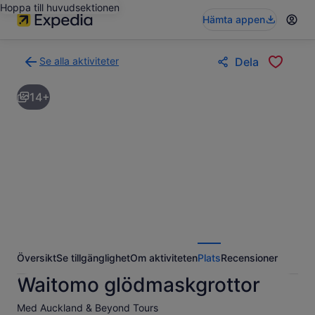
Hoppa till huvudsektionen
Hämta appen
Se alla aktiviteter
Dela
Gå
tillbaka
14+
till
resultatsidan
för
aktiviteter
Översikt
Se tillgänglighet
Om aktiviteten
Plats
Recensioner
Waitomo glödmaskgrottor
Med Auckland & Beyond Tours