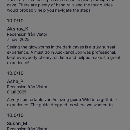
cave. There are plenty of hand rails and the tour guides
would probably help you navigate the steps
10.0/10
10.0
Akshay_K
av
Recension från Viator
10
7 nov. 2025
Seeing the glowworms in the dark caves is a truly surreal
experience. A must do in Auckland! Jon was professional,
kept everybody cheery, on time and helped make it a great
experience!
10.0/10
10.0
Asha_P
av
Recension från Viator
10
8 juli 2025
A very comfortable van Amazing guide Wifi Unforgettable
experience. The guide dropped us where we wanted to.
10.0/10
10.0
Susan_M
av
Recension från Viator