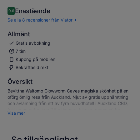
Enastående
9.6
9.6 av 10
Se alla 8 recensioner från Viator
Allmänt
Gratis avbokning
7 tim
Kupong på mobilen
Bekräftas direkt
Översikt
Bevittna Waitomo Glowworm Caves magiska skönhet på en
oförglömlig resa från Auckland. Njut av gratis upphämtning
och avlämning från ett av fyra huvudhotell i Auckland CBD,
följt av en naturskön 2,5 - timmars bilresa genom södra
Visa mer
Auckland och den pittoreska Waikato landsbygden, med
foto och komfort stopp längs vägen.
Vid ankomsten kan du njuta av ledig tid att titta i
presentbutiken eller köpa förfriskningar innan du börjar din
Se tillgänglighet