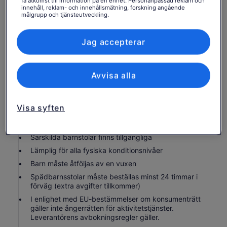
få åtkomst till information på en enhet. Personanpassad reklam och
Vatten på flaska
innehåll, reklam- och innehållsmätning, forskning angående
målgrupp och tjänsteutveckling.
Gratis upphämtning och avlämning från de flesta
Lista över partner (leverantörer)
hotell i Auckland CBD
Wifi ombord
Jag accepterar
Dricks
Lunch
Avvisa alla
Bra att veta innan du bokar
Visa syften
Minst 2 personer krävs för att turen ska fungera
Spädbarn måste sitta i knät på en vuxen
Särskilda barnstolar finns tillgängliga
Lämplig för alla fysiska konditionsnivåer
Barn måste åtföljas av en vuxen
Spädbarnsstolar måste beställas minst 24 timmar i
förväg (extra avgifter tillkommer)
I enlighet med EU-bestämmelser om konsumenträtt
gäller inte ångerrätten för aktivitetstjänster.
Leverantörens avbokningsregler gäller.