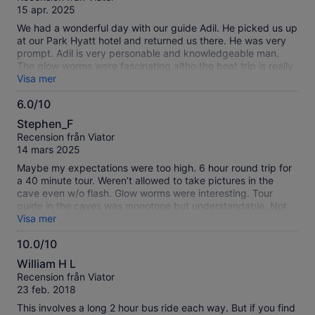
10
15 apr. 2025
We had a wonderful day with our guide Adil. He picked us up
at our Park Hyatt hotel and returned us there. He was very
prompt. Adil is very personable and knowledgeable man.
The glow worms were fascinating altho the boat trip is really
short. You can take a pic at the end but the pics aren't very
Visa mer
good. They have fake pics with green screen you can buy.
6.0/10
Adil narrated on the way there and even stopped to show us
6.0
a surprise. We were only 4 in the comfortable van. It's a 2.5
Stephen_F
hour drive but Adil made it very pleasant.
av
Recension från Viator
10
14 mars 2025
Maybe my expectations were too high. 6 hour round trip for
a 40 minute tour. Weren’t allowed to take pictures in the
cave even w/o flash. Glow worms were interesting. Tour
guide in the caves was monotone but understandable. Not
sure I would make that trip again with what I know now. Our
Visa mer
driver kept us entertained with his knowledge of history of
10.0/10
New Zealand.
10.0
William H L
av
Recension från Viator
10
23 feb. 2018
This involves a long 2 hour bus ride each way. But if you find