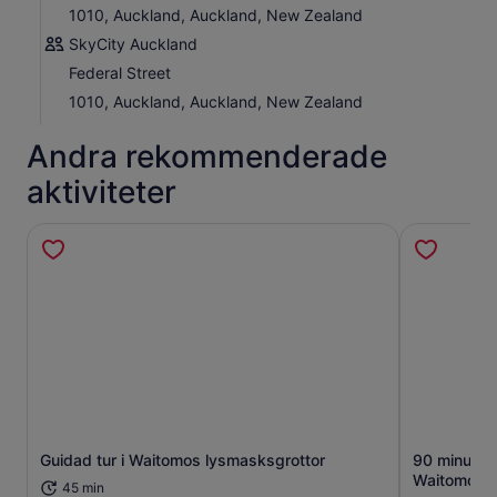
1010, Auckland, Auckland, New Zealand
SkyCity Auckland
Federal Street
1010, Auckland, Auckland, New Zealand
Andra rekommenderade
aktiviteter
Guidad tur i Waitomos lysmasksgrottor
90 minuter
Öppnas i ny flik
Waitomo
45 min