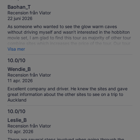
Mer
10.0
information
Baohan_T
av
om
Recension från Viator
10
våra
22 juni 2026
verifierade
As someone who wanted to see the glow warm caves
recensioner
without driving myself and wasn’t interested in the hobbiton
movie set, I am glad to find this tour as majority of other tour
combine sites which increases the price of the tour. Our tour
guide throughout the tour was also quite informative and
Visa mer
was fun to listen throughout the long drive. My favorite fact
10.0/10
was learning that cows (you see them all the time on the
10.0
green hills on the side of the road) will form a single file line
Wendie_B
whenever they want to get milked and each cow will go to
av
Recension från Viator
their own designated spot in line every time.
10
11 apr. 2026
Excellent company and driver. He knew the sites and gave
great information about the other sites to see on a trip to
Auckland
10.0/10
10.0
Leslie_B
av
Recension från Viator
10
10 apr. 2026
There are several steps involved when going through the