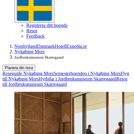
Registrera ditt boende
Resor
Feedback
Nordjylland
Danmark
Hotell
Expedia.se
Nykøbing Mors
Jordbruksmuseum Skarregaard
Planera din resa
Reseguide Nykøbing Mors
Semesterboenden i Nykøbing Mors
Flyg
till Nykøbing Mors
Hyrbilar i Jordbruksmuseum Skarregaard
Resor
till Jordbruksmuseum Skarregaard