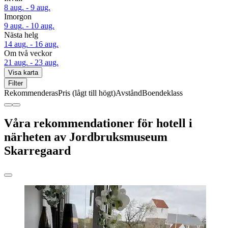
8 aug. - 9 aug.
Imorgon
9 aug. - 10 aug.
Nästa helg
14 aug. - 16 aug.
Om två veckor
21 aug. - 23 aug.
Visa karta
Filter
Rekommenderas
Pris (lågt till högt)
Avstånd
Boendeklass
Våra rekommendationer för hotell i
närheten av Jordbruksmuseum
Skarregaard