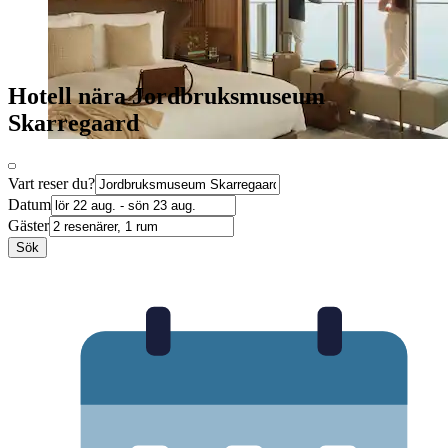
Hotell nära Jordbruksmuseum
Skarregaard
Vart reser du?
Datum
Gäster
Sök