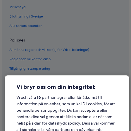
Inrikesflyg
Flyg till San Francisco
Ghadames Air Transport
Biluthyrning i Sverige
Olympus Airways
Alla sorters boenden
Palau Asia
Policyer
Flyg till Australien
Allmänna regler och villkor (ej för Vrbo-bokningar)
Flyg till Brasilien
Regler och villkor för Vrbo
Flyg till Colombia
Tillgänglighetsanpassning
Flyg till Filippinerna
Flyg till Frankrike
Sekretess
Vi bryr oss om din integritet
Flyg till Grekland
Cookies
Flyg till Indien
Användarvillkor
Vi och våra
16
partner lagrar eller får åtkomst till
information på en enhet, som unika ID i cookies, för att
Flyg till Italien
Juridisk information/Kontakta oss
behandla personuppgifter. Du kan acceptera eller
Flyg till Japan
Riktlinjer för innehåll och anmäla innehåll
hantera dina val genom att klicka nedan eller när som
Flyg till Kanada
helst på sidan för dataskyddspolicy. Dessa val kommer
att signaleras till våra partners och påverkar inte
Hjälp
Flyg till Kina