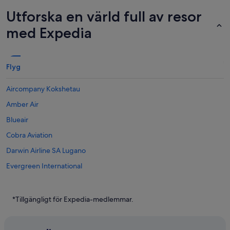
Utforska en värld full av resor
med Expedia
Flyg
Aircompany Kokshetau
Amber Air
Blueair
Cobra Aviation
Darwin Airline SA Lugano
Evergreen International
Flyg till Atlanta
Flyg till Boston
*Tillgängligt för Expedia-medlemmar.
Flyg till Chicago
Flyg till Destin