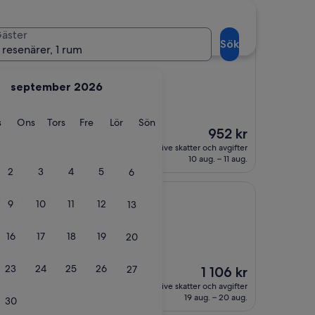
gra dos Reis Centro
äster
Sök
 resenärer, 1 rum
september 2026
r)
nient location if
ag
Tisdag
Onsdag
Torsdag
Fredag
Lördag
Söndag
s
Ons
Tors
Fre
Lör
Sön
Priset
952 kr
är
inklusive skatter och avgifter
952 kr
10 aug. – 11 aug.
2
3
4
5
6
s Reis
Angra dos Reis
9
10
11
12
13
a dos Reis Centro
16
17
18
19
20
oner)
23
24
25
26
27
Priset
1 106 kr
är
inklusive skatter och avgifter
1 106 kr
19 aug. – 20 aug.
30