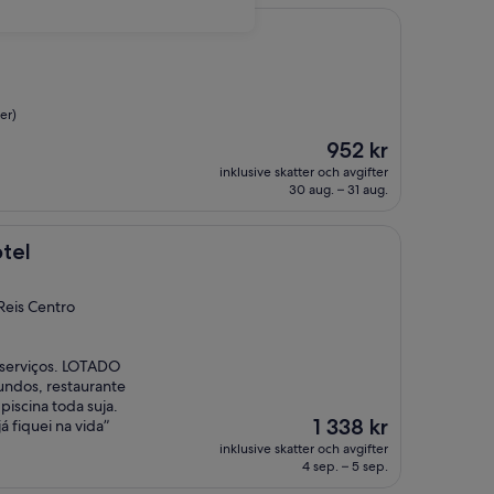
er)
Priset
952 kr
är
inklusive skatter och avgifter
952 kr
30 aug. – 31 aug.
tel
Reis Centro
 serviços. LOTADO
mundos, restaurante
iscina toda suja.
Priset
1 338 kr
á fiquei na vida”
är
inklusive skatter och avgifter
1 338 kr
4 sep. – 5 sep.