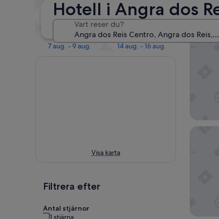
Våra
Hotell i Angra dos R
Ikväll
Imorgon
5 aug. - 6 aug.
6 aug. - 7 aug.
Vart reser du?
Palace 
Till helgen
Nästa helg
7 aug. - 9 aug.
14 aug. - 16 aug.
Hotel Na
Visa karta
Filtrera efter
Antal stjärnor
1 stjärna