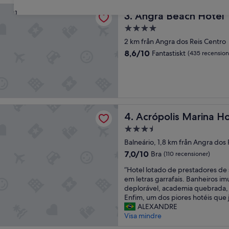
r
each Hotel
31
Angra Beach Hotel
o
3. Angra Beach Hotel
o
4.0-
m
stjärnigt
2 km från Angra dos Reis Centro
a
boende
n
8.6
8,6/10
Fantastiskt
(435 recension
d
av
c
10,
o
Fantastiskt,
n
(435 recensioner)
v
e
is Marina Hotel
Acrópolis Marina Hotel
4. Acrópolis Marina Ho
n
i
3.5-
e
stjärnigt
Balneário, 1,8 km från Angra dos 
n
boende
t
7.0
7,0/10
Bra
(110 recensioner)
l
av
“
“Hotel lotado de prestadores de
o
10,
H
em letras garrafais. Banheiros i
c
Bra,
o
deplorável, academia quebrada, p
a
(110 recensioner)
t
Enfim, um dos piores hotéis que j
t
e
ALEXANDRE
i
l
Visa mindre
o
l
n