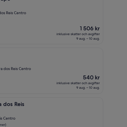
dos Reis Centro
Priset
1 506 kr
är
inklusive skatter och avgifter
1 506 kr
9 aug. – 10 aug.
ra dos Reis Centro
Priset
540 kr
är
inklusive skatter och avgifter
540 kr
9 aug. – 10 aug.
s
a dos Reis
is Centro
ner)