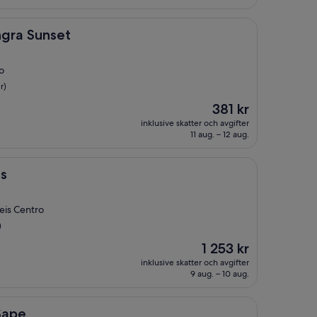
et
gra Sunset
o
r)
Priset
381 kr
är
inklusive skatter och avgifter
381 kr
11 aug. – 12 aug.
as
eis Centro
)
Priset
1 253 kr
är
inklusive skatter och avgifter
1 253 kr
9 aug. – 10 aug.
Sape