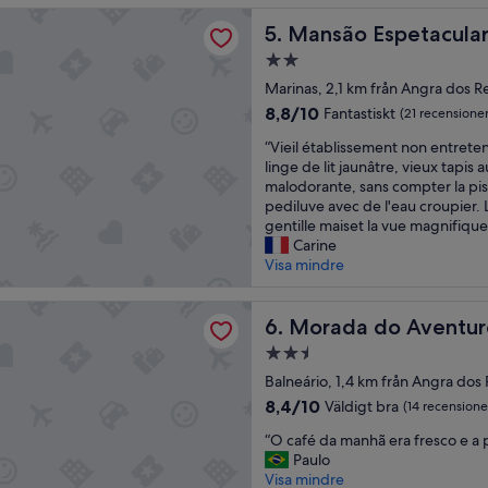
o
i
Espetacular Angra
t
Mansão Espetacular Angra
5. Mansão Espetacula
f
a
y
2.0-
d
o
stjärnigt
o
Marinas, 2,1 km från Angra dos R
u
boende
d
p
8.8
8,8/10
Fantastiskt
(21 recensioner
e
l
av
“
p
“Vieil établissement non entrete
a
10,
V
r
linge de lit jaunâtre, vieux tapis a
n
Fantastiskt,
i
e
malodorante, sans compter la pis
t
(21 recensioner)
e
s
pediluve avec de l'eau croupier. L
o
i
t
gentille maiset la vue magnifique.
g
l
a
Carine
o
é
d
Visa mindre
t
t
o
o
a
r
I
do Aventureiro
b
Morada do Aventureiro
e
6. Morada do Aventur
h
l
s
l
2.5-
i
d
a
stjärnigt
s
Balneário, 1,4 km från Angra dos 
e
G
boende
s
s
8.4
r
8,4/10
Väldigt bra
(14 recensione
e
e
av
a
“
m
“O café da manhã era fresco e a p
r
10,
n
O
e
Paulo
v
Väldigt
d
c
n
Visa mindre
i
bra,
e