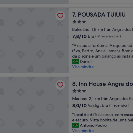
a
t
ç
(14 recensioner)
.
f
n
o
”
A TUIUIU
é
POUSADA TUIUIU
o
7. POUSADA TUIUIU
s
d
n
.
3.0-
a
e
L
stjärnigt
m
Balneário, 1,8 km från Angra dos 
n
O
boende
a
t
T
7.8
7,8/10
Bra
(19 recensioner)
n
r
A
av
“
h
“A estadia foi ótima! A equipe ed
e
D
10,
A
ã
(Eva, Pedro, Ana e James). Bom 
t
O
Bra,
e
e
da piscina e um balanço as instal
e
e
(19 recensioner)
s
r
Daniel
n
m
t
a
Visa mindre
u
l
a
f
,
e
d
r
p
t
se Angra dos Reis - Soft Opening
i
Inn House Angra dos Reis -
e
8. Inn House Angra do
a
r
a
s
s
a
3.0-
f
c
p
s
stjärnigt
o
Marinas, 2,1 km från Angra dos R
o
r
g
boende
i
e
o
a
8.0
8,0/10
Väldigt bra
(1 recension)
ó
a
p
r
av
“
t
“Local de difícil acesso, com es
p
r
r
10,
L
i
e escuro. Vista bonita de uma ba
i
e
a
Väldigt
o
m
Antonio Pedro
s
a
f
bra,
c
a
Visa mindre
c
v
a
(1 recension)