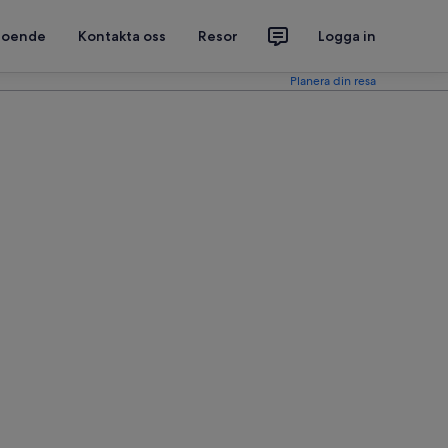
 boende
Kontakta oss
Resor
Logga in
Planera din resa