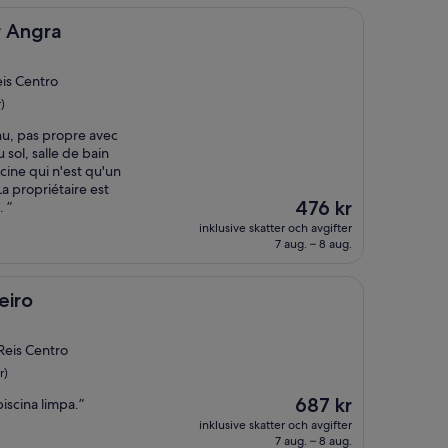
r Angra
eis Centro
)
nu, pas propre avec
u sol, salle de bain
cine qui n'est qu'un
a propriétaire est
Priset
476 kr
 ”
är
inklusive skatter och avgifter
476 kr
7 aug. – 8 aug.
eiro
Reis Centro
r)
Priset
687 kr
iscina limpa.”
är
inklusive skatter och avgifter
687 kr
7 aug. – 8 aug.