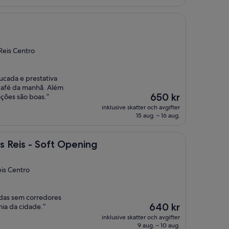
Reis Centro
ucada e prestativa
café da manhã. Além
Priset
650 kr
ações são boas.”
är
inklusive skatter och avgifter
650 kr
15 aug. – 16 aug.
 Soft Opening
s Reis - Soft Opening
eis Centro
cadas sem corredores
Priset
640 kr
hia da cidade.”
är
inklusive skatter och avgifter
640 kr
9 aug. – 10 aug.