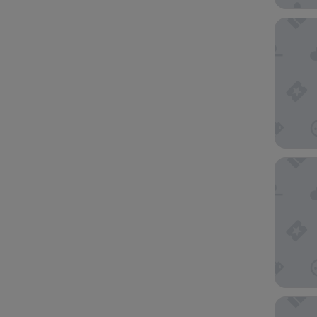
VELINN 
Casa das
Pousada