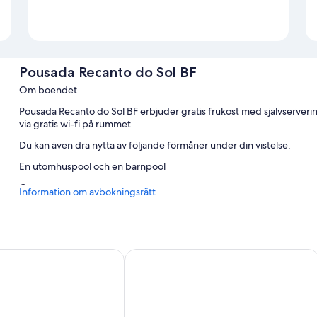
Pousada Recanto do Sol BF
Om boendet
Pousada Recanto do Sol BF erbjuder gratis frukost med självserver
via gratis wi-fi på rummet.
Du kan även dra nytta av följande förmåner under din vistelse:
En utomhuspool och en barnpool
Om rummen
Information om avbokningsrätt
Samtliga rum är individuellt möblerade, och ståtar med bekvämlighet
wi-fi och matbord.
Dessutom hittar du följande bekvämligheter i alla rum:
nita
Pousada Brisas de Sagi
Badrum med duschar och bidéer
32-tums smart-tv med digitalkanaler
Garderober, daglig städning och skrivbord