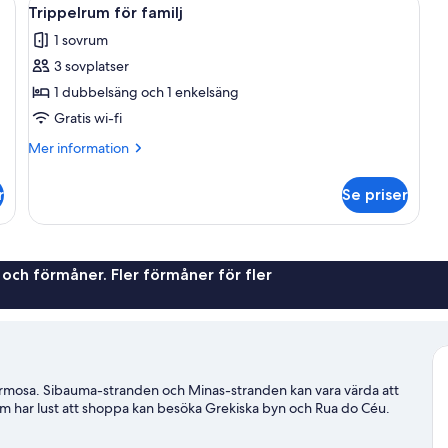
Öppna
8
Trippelrum för familj
alla
1 sovrum
foton
3 sovplatser
för
Trippelrum
1 dubbelsäng och 1 enkelsäng
för
Gratis wi-fi
familj
Mer
Mer information
information
om
r
Se priser
Trippelrum
för
familj
 och förmåner. Fler förmåner för fler
Formosa. Sibauma-stranden och Minas-stranden kan vara värda att
om har lust att shoppa kan besöka Grekiska byn och Rua do Céu.