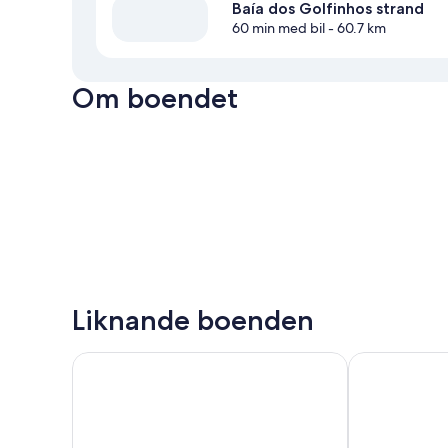
Baía dos Golfinhos strand
60 min med bil
- 60.7 km
Om boendet
Liknande boenden
Chalemar Hotel Pousada
Pousada La Bo