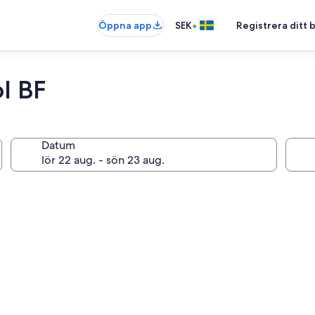
•
Öppna app
SEK
Registrera ditt
l BF
Datum