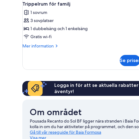
Öppna
8
Trippelrum för familj
alla
1 sovrum
foton
3 sovplatser
för
Trippelrum
1 dubbelsäng och 1 enkelsäng
för
Gratis wi-fi
familj
Mer
Mer information
information
om
Se prise
Trippelrum
för
familj
Logga in för att se aktuella rabatter
äventyr!
Om området
Pousada Recanto do Sol BF ligger nära stranden i Baia 
kolla in om du har aktiviteter på programmet, och den s
Gå till vår reseguide för Baia Formosa
Visa mer