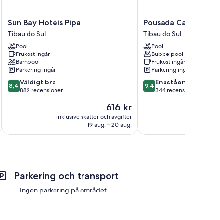
Sun
Pousada
Sun Bay Hotéis Pipa
Pousada Cavalo Mar
Bay
Cavalo
Tibau do Sul
Tibau do Sul
Hotéis
Marinho
Pool
Pool
Pipa
Tibau
Frukost ingår
Bubbelpool
Tibau
do
Barnpool
Frukost ingår
do
Sul
Parkering ingår
Parkering ingår
Sul
8.4
9.4
Väldigt bra
Enastående
8,4
9,4
av
av
882 recensioner
344 recensioner
10,
10,
Priset
616 kr
Väldigt
Enastående,
är
bra,
344 recensioner
inklusive skatter och avgifter
inklusive s
616 kr
19 aug. – 20 aug.
882 recensioner
Parkering och transport
Ingen parkering på området