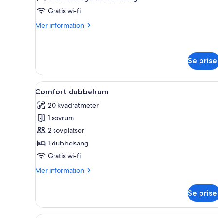
Gratis wi-fi
Mer
Mer information
information
om
Trippelrum
Se prise
Öppna
Ett hotellrum med en säng, ett
7
Comfort dubbelrum
alla
20 kvadratmeter
foton
1 sovrum
för
Comfort
2 sovplatser
dubbelrum
1 dubbelsäng
Gratis wi-fi
Mer
Mer information
information
om
Se prise
Comfort
dubbelrum
Ett sovrum med en stor säng, 