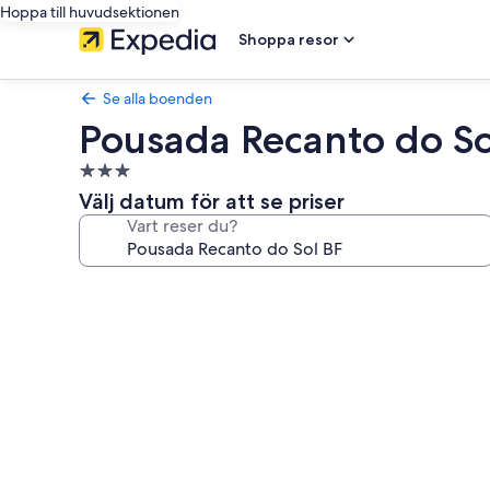
Hoppa till huvudsektionen
Shoppa resor
Se alla boenden
Pousada Recanto do So
3.0-
stjärnigt
Välj datum för att se priser
boende
Vart reser du?
Fotogalleri
för
Pousada
Recanto
do
Sol
BF