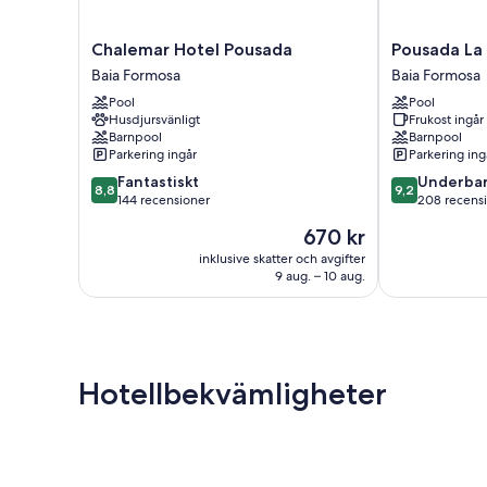
Chalemar
Pousada
Chalemar Hotel Pousada
Pousada La
Hotel
La
Baia Formosa
Baia Formosa
Pousada
Bonita
Pool
Pool
Baia
Baia
Husdjursvänligt
Frukost ingår
Formosa
Formosa
Barnpool
Barnpool
Parkering ingår
Parkering ing
8.8
9.2
Fantastiskt
Underbar
8,8
9,2
av
av
144 recensioner
208 recens
10,
10,
Priset
670 kr
Fantastiskt,
Underbart,
är
144 recensioner
208 recension
inklusive skatter och avgifter
670 kr
9 aug. – 10 aug.
Hotellbekvämligheter