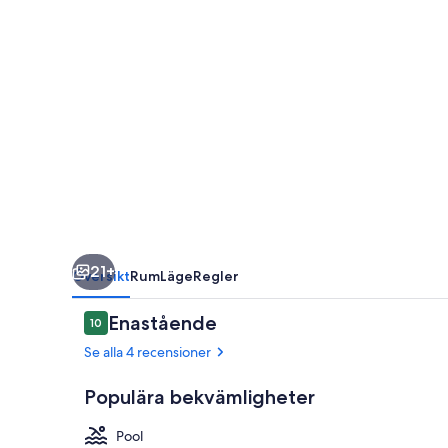
21+
Översikt
Rum
Läge
Regler
Recensioner
Enastående
10
10 av 10,
Se alla 4 recensioner
Populära bekvämligheter
Pool