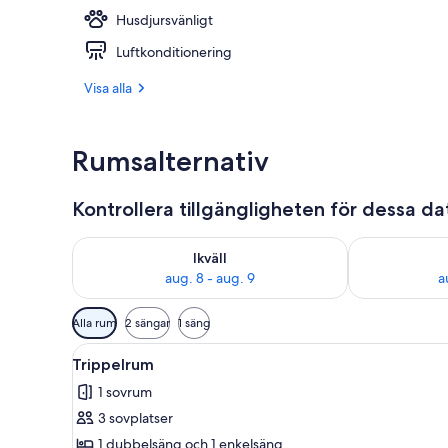
Husdjursvänligt
Skrivbord, gr
Luftkonditionering
Visa alla
Rumsalternativ
Kontrollera tillgängligheten för dessa d
Kontrollera tillgängligheten för ikväll aug. 8 - aug. 9
Kontrollera ti
Ikväll
aug. 8 - aug. 9
a
Tillgängliga
Alla rum
2 sängar
1 säng
filter
Öppna
Ett sovrum med en stor säng, 
för
8
Trippelrum
alla
rum
1 sovrum
foton
3 sovplatser
för
Trippelrum
1 dubbelsäng och 1 enkelsäng