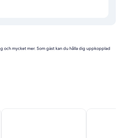
ing och mycket mer. Som gäst kan du hålla dig uppkopplad
er som luftkonditionering, samt extra detaljer såsom gratis
Sun Bay Hotéis Pipa
Pousada Cavalo Marin