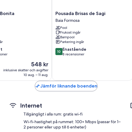
Pousada
 Bonita
Pousada Brisas de Sagi
Brisas
Baia Formosa
de
Pool
Sagi
Frukost ingår
Baia
Barnpool
Formosa
år
Parkering ingår
10.0
t
Enastående
10
av
ioner
8 recensioner
10,
Priset
548 kr
Enastående,
är
er
8 recensioner
inklusive skatter och avgifter
548 kr
10 aug. – 11 aug.
Jämför liknande boenden
Internet
Tillgängligt i alla rum: gratis wi-fi
Wi-fi-hastighet på rummet: 100+ Mbps (passar för 1–
2 personer eller upp till 6 enheter)