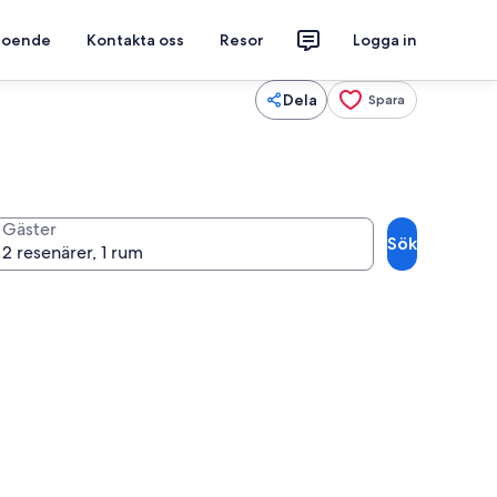
 boende
Kontakta oss
Resor
Logga in
Dela
Spara
Gäster
Sök