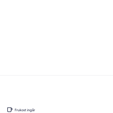
Exteriör
Comfort dubb
Frukost ingår