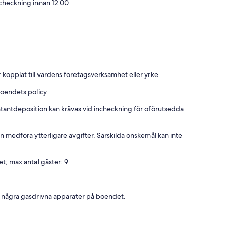
checkning innan 12.00
 kopplat till värdens företagsverksamhet eller yrke.
boendets policy.
ontantdeposition kan krävas vid incheckning för oförutsedda
n medföra ytterligare avgifter. Särskilda önskemål kan inte
et; max antal gäster: 9
r några gasdrivna apparater på boendet.