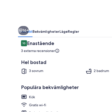
Water
-
Lake
&
16+
Stream
Översikt
Bekvämligheter
Läge
Regler
-
Recensioner
Enastående
10
Beautiful
10 av 10,
3 externa recensioner
Nature
-
Hel bostad
Family
Interiör
3 sovrum
2 badrum
Friendly
Populära bekvämligheter
Kök
Gratis wi-fi