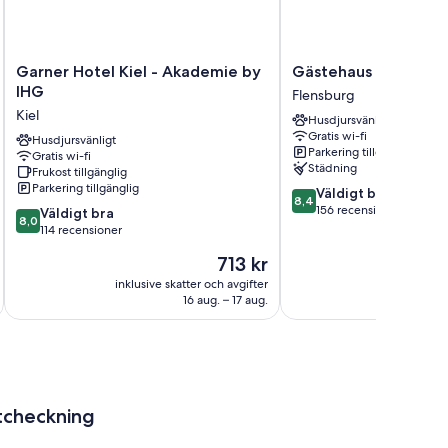
Garner
Gästehaus
Garner Hotel Kiel - Akademie by
Gästehaus Lavendel
Hotel
Lavendel
IHG
Flensburg
Kiel
Flensburg
Kiel
Husdjursvänligt
-
Gratis wi-fi
Akademie
Husdjursvänligt
Parkering tillgänglig
Gratis wi-fi
by
Städning
Frukost tillgänglig
IHG
Parkering tillgänglig
8.4
Väldigt bra
Kiel
8,4
av
156 recensioner
8.0
Väldigt bra
8,0
10,
av
114 recensioner
Väldigt
10,
Priset
713 kr
bra,
Väldigt
är
156 recensioner
bra,
inklusive skatter och avgifter
inklusive s
713 kr
16 aug. – 17 aug.
114 recensioner
tcheckning