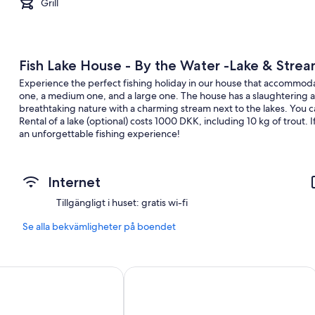
Grill
Fish Lake House - By the Water -Lake & Stream
Experience the perfect fishing holiday in our house that accommodat
one, a medium one, and a large one. The house has a slaughtering ar
breathtaking nature with a charming stream next to the lakes. You c
Rental of a lake (optional) costs 1000 DKK, including 10 kg of trout.
an unforgettable fishing experience!
Internet
Tillgängligt i huset: gratis wi-fi
Se alla bekvämligheter på boendet
l & Hostel
Das James