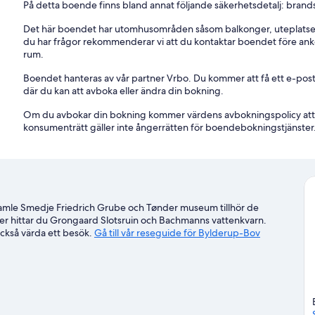
På detta boende finns bland annat följande säkerhetsdetalj: brand
Det här boendet har utomhusområden såsom balkonger, uteplatser 
du har frågor rekommenderar vi att du kontaktar boendet före ankom
rum.
Boendet hanteras av vår partner Vrbo. Du kommer att få ett e-pos
där du kan att avboka eller ändra din bokning.
Om du avbokar din bokning kommer värdens avbokningspolicy att
konsumenträtt gäller inte ångerrätten för boendebokningstjänster
amle Smedje Friedrich Grube och Tønder museum tillhör de
er hittar du Grongaard Slotsruin och Bachmanns vattenkvarn.
ckså värda ett besök.
Gå till vår reseguide för Bylderup-Bov