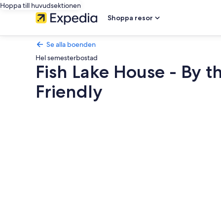
Hoppa till huvudsektionen
Shoppa resor
Se alla boenden
Hel semesterbostad
Fish Lake House - By t
Friendly
Fotogalleri
för
Fish
Lake
House
-
By
the