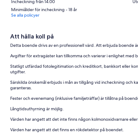
Incheckning från 14.00
Ut
Minimiålder för incheckning - 18 år
Se alla policyer
Att hålla koll på
Detta boende drivs av en professionell värd. Att erbjuda boende är
Avgifter för extragäster kan tillkomma och varierar i enlighet med 
Statligt utfärdad fotolegitimation och kreditkort, bankkort eller k
utgifter.
Särskilda önskemål erbjuds i mån av tillgång vid incheckning och ka
garanteras.
Fester och evenemang (inklusive familjeträffar) är tillåtna på boend
Långtidsuthyrning är möjlig.
Värden har angett att det inte finns någon kolmonoxidvarnare elle
Värden har angett att det finns en rökdetektor på boendet.