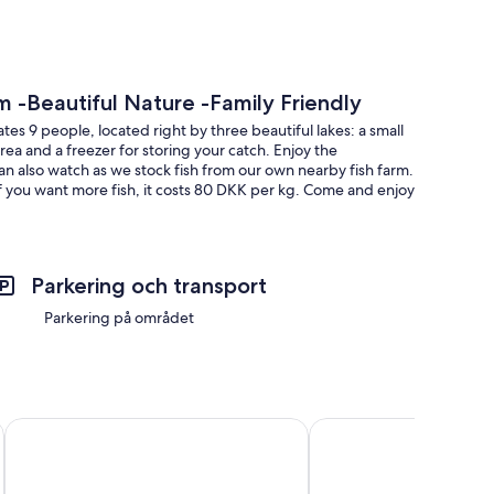
 -Beautiful Nature -Family Friendly
es 9 people, located right by three beautiful lakes: a small
ea and a freezer for storing your catch. Enjoy the
an also watch as we stock fish from our own nearby fish farm.
 If you want more fish, it costs 80 DKK per kg. Come and enjoy
Parkering och transport
Parkering på området
Garner Hotel Kiel - Akademie by IHG
Gästehaus Lavendel