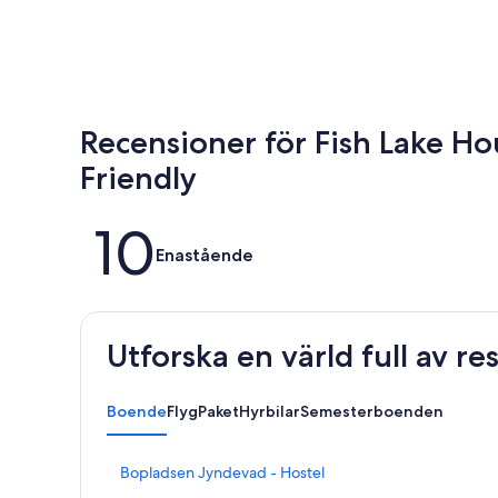
Recensioner för Fish Lake Ho
Friendly
Recensioner
10
Enastående
Utforska en värld full av r
Boende
Flyg
Paket
Hyrbilar
Semesterboenden
L
Bopladsen Jyndevad - Hostel
ä