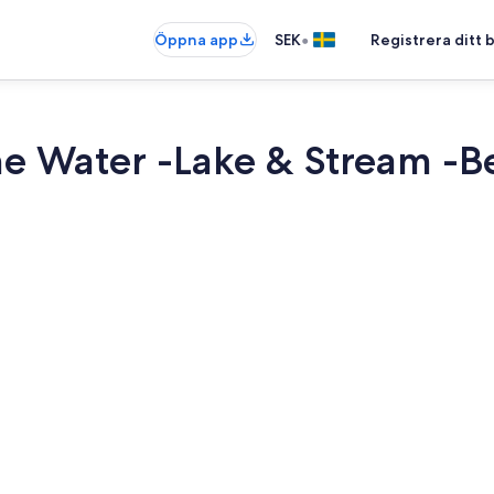
•
Öppna app
SEK
Registrera ditt
he Water -Lake & Stream -B