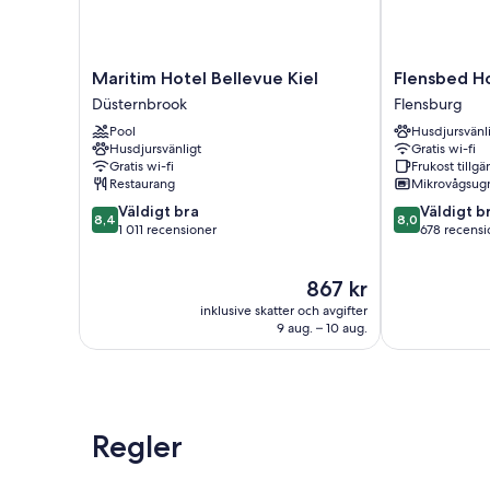
Maritim
Flensbed
Maritim Hotel Bellevue Kiel
Flensbed Ho
Hotel
Hotel
Düsternbrook
Flensburg
Bellevue
&
Pool
Husdjursvänl
Kiel
Hostel
Husdjursvänligt
Gratis wi-fi
Düsternbrook
Flensburg
Gratis wi-fi
Frukost tillgä
Restaurang
Mikrovågsug
8.4
8.0
Väldigt bra
Väldigt b
8,4
8,0
av
av
1 011 recensioner
678 recensi
10,
10,
Väldigt
Väldigt
Priset
867 kr
bra,
bra,
är
1 011 recensioner
678 recension
inklusive skatter och avgifter
867 kr
9 aug. – 10 aug.
Regler