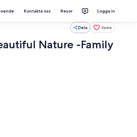
 boende
Kontakta oss
Resor
Logga in
Dela
Spara
eautiful Nature -Family