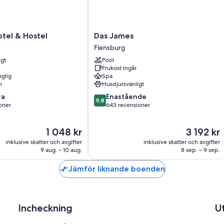
Das
tel & Hostel
Das James
James
Flensburg
Flensburg
igt
Pool
Frukost ingår
nglig
Spa
n
Husdjursvänligt
9.8
ra
Enastående
9,8
av
oner
643 recensioner
10,
Enastående,
Priset
Priset
1 048 kr
3 192 kr
643 recensioner
är
är
er
inklusive skatter och avgifter
inklusive skatter och avgifter
1 048 kr
3 192 kr
9 aug. – 10 aug.
8 sep. – 9 sep.
Jämför liknande boenden
Incheckning
U