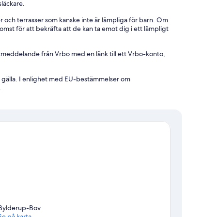
släckare.
och terrasser som kanske inte är lämpliga för barn. Om
st för att bekräfta att de kan ta emot dig i ett lämpligt
tmeddelande från Vrbo med en länk till ett Vrbo-konto,
 gälla. I enlighet med EU-bestämmelser om
.
Bylderup-Bov
Se på karta