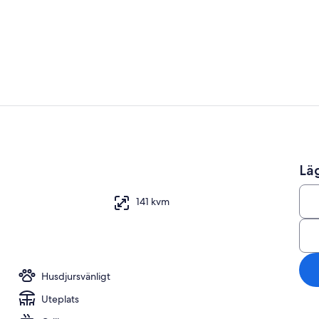
Interiör
Restaurange
Läg
141 kvm
Husdjursvänligt
Uteplats