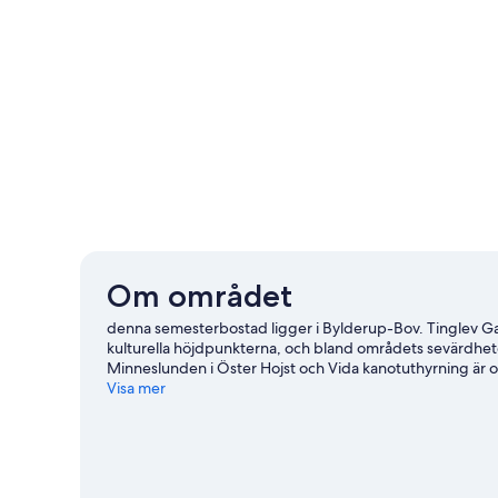
Om området
denna semesterbostad ligger i Bylderup-Bov. Tinglev G
kulturella höjdpunkterna, och bland områdets sevärdhet
Minneslunden i Öster Hojst och Vida kanotuthyrning är o
Visa mer
Se fler semesterbostäder i Bylderup-Bov