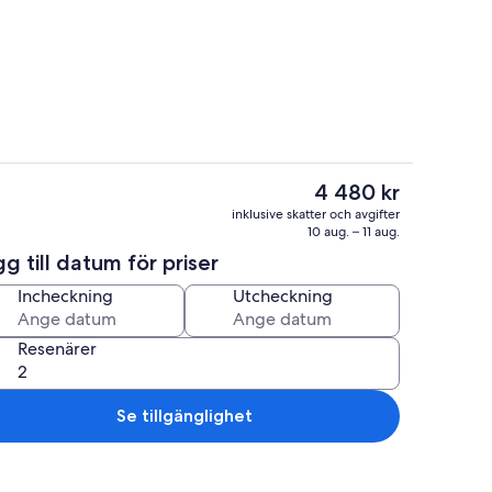
Mikrovågsugn, ugn, spishäll och disk
Det
4 480 kr
nuvarande
r
Exteriör
inklusive skatter och avgifter
priset
10 aug. – 11 aug.
är
g till datum för priser
4 480 kr
Incheckning
Utcheckning
Resenärer
Se tillgänglighet