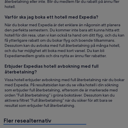
återbetalning eller inte. Blir du medlem får du rabatt på ännu fler
hotell.
Varför ska jag boka ett hotell med Expedia?
När du bokar med Expedia är det enklare än någonsin att planera
den perfekta semestern. Du kommer inte bara att kunna hitta ett
hotell för din resa, utan vi kan också ta hand om ditt flyg, och du kan
få ytterligare rabatt om du bokar flyg och boende tillsammans.
Dessutom kan du avboka med full återbetalning på många hotell,
och du har möjlighet att boka med kort varsel. Du kan bli
Expediamedlem gratis och dra nytta av ännu fler rabatter.
Erbjuder Expedias hotell avbokning med full
återbetalning?
Vissa hotell erbjuder avbokning med full återbetalning när du bokar
med Expedia. På resultatsidan kan du se vilka hotell i din sökning
som erbjuder full återbetalning, eftersom de är markerade med
orden ”Full återbetalning” i gröna bokstäver. Dessutom kan du
aktivera filtret ”Full återbetalning” när du söker för att bara se
resultat som erbjuder full återbetalning.
Fler resealternativ