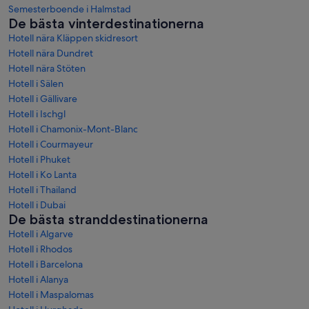
Semesterboende i Halmstad
De bästa vinterdestinationerna
Hotell nära Kläppen skidresort
Hotell nära Dundret
Hotell nära Stöten
Hotell i Sälen
Hotell i Gällivare
Hotell i Ischgl
Hotell i Chamonix-Mont-Blanc
Hotell i Courmayeur
Hotell i Phuket
Hotell i Ko Lanta
Hotell i Thailand
Hotell i Dubai
De bästa stranddestinationerna
Hotell i Algarve
Hotell i Rhodos
Hotell i Barcelona
Hotell i Alanya
Hotell i Maspalomas