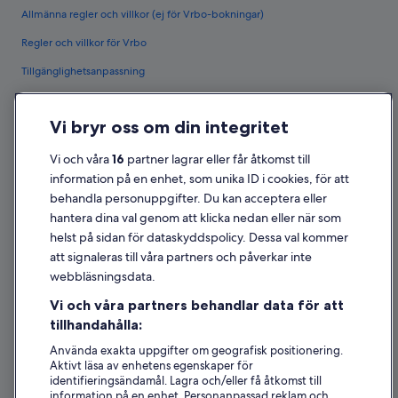
Allmänna regler och villkor (ej för Vrbo-bokningar)
Regler och villkor för Vrbo
Tillgänglighetsanpassning
Sekretess
Vi bryr oss om din integritet
Cookies
Användarvillkor
Vi och våra
16
partner lagrar eller får åtkomst till
information på en enhet, som unika ID i cookies, för att
Juridisk information/Kontakta oss
behandla personuppgifter. Du kan acceptera eller
Riktlinjer för innehåll och anmäla innehåll
hantera dina val genom att klicka nedan eller när som
helst på sidan för dataskyddspolicy. Dessa val kommer
Hjälp
att signaleras till våra partners och påverkar inte
webbläsningsdata.
Kontakta oss
Vi och våra partners behandlar data för att
Avboka eller ändra din bokning
tillhandahålla:
Återbetalningsprocess och tidslinjer
Använda exakta uppgifter om geografisk positionering.
Aktivt läsa av enhetens egenskaper för
Boka ett flyg med flygbolagskredit
identifieringsändamål. Lagra och/eller få åtkomst till
information på en enhet. Personanpassad reklam och