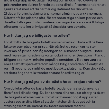
tillgängligt upp till 40 dagar i förväg och till och med övervaka
pristrender om du inte är redo att boka direkt. Priserna tenderar att
sjunka i takt med att du närmar dig datumet för din vistelse.
21 dagar före incheckning är priserna i allmänhet ganska normala.
Därefter faller priserna ofta, för att sedan stiga en kort period och
därefter falla igen. Sista minuten-bokningar kan vara särskilt billiga
eftersom hotellen är ivriga att få sina sista rum bokade.
Hur hittar jag de billigaste hotellen?
För att hitta de billigaste hotellrummen måste du hålla koll på flera
faktorer som påverkar priset. När på året du reser kan ha stor
inverkan på priset, och lågsäsongen är i allmänhet billigare. Hotell
med lägre stjärngradering kostar också mindre. Dessutom hittar du
billigare alternativ i mindre populära områden, vilket kan vara ett
enkelt sätt att spara eftersom många billiga områden på omtyckta
resmål ligger precis intill de mest besökta platserna. Kom dock ihåg
att detta är generella trender snarare än strikta regler.
Hur hittar jag några av de bästa hotellerbjudandena?
Om du letar efter de bästa hotellerbjudandena ska du använda
flera filter i din sökning. Du kan sortera dina resultat efter pris så att
de billigaste alternativen automatiskt hamnar högst upp i listan.
Justera sedan dina filter så att de matchar din budget och ta
ställning till om du bara vill inkludera boenden med full