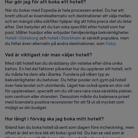
Hur gör jag för att boka ett hotell?
När du bokar med Expedia är hela processen enkel. Du har ett
brett utbud av boendealternativ och destinationer att välja mellan,
och en mängd olika sökfilter hjälper dig att hitta precis det du letar
efter. Det betyder att du kan söka specifikt efter hotell som har
pool, tillåter husdjur eller erbjuder familjevänliga bekvämligheter.
Hotell i Göteborg
och
hotell i Stockholm
är särskilt populära, men
du hittar även alternativ på andra destinationer, som
Visby
.
Vad är viktigast när man väljer hotell?
Med rätt hotell kan du skräddarsy din vistelse efter dina unika
behov. En hel del faktorer påverkar hur du upplever ett hotell, och
du måste ha dem alla i åtanke. Fundera på vilken typ av
bekvämligheter du behöver. Du hittar pooler och gym på hotell
över hela landet och utomlands. Läget kan också spela en stor roll
för upplevelsen, speciellt om du vill vara nära vissa särskilda platser,
som centrum eller stranden. Dessutom måste du balansera priset
med boendets positiva recensioner för att få ut så mycket som
möjligt av din budget.
Hur långt i förväg ska jag boka mitt hotell?
Ibland kan du boka hotell så sent som dagen före incheckning, men
oftast är det en bra idé att boka i god tid. Du kan se vad som är