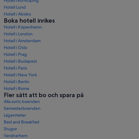
Hotell Norrköping
Hotell Lund
Hotell i Abisko
Boka hotell inrikes
Hotell i Köpenhamn
Hotell i London
Hotell i Amsterdam
Hotell i Oslo
Hotell i Prag
Hotell i Budapest
Hotell i Paris
Hotell i New York
Hotell i Berlin
Hotell i Rome
Fler sätt att bo och spara på
Alla sorts boenden
Semesterboenden
Lägenheter
Bed and Breakfast
Stugor
Vandrarhem