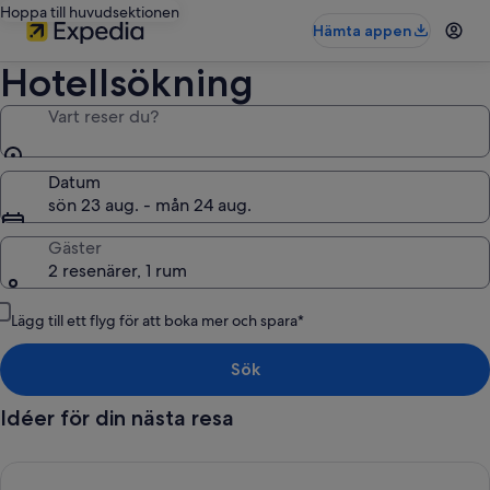
Hoppa till huvudsektionen
Hämta appen
Hotellsökning
Vart reser du?
Datum
sön 23 aug. - mån 24 aug.
Gäster
2 resenärer, 1 rum
Lägg till ett flyg för att boka mer och spara*
Sök
Idéer för din nästa resa
Gratis avbokning på de flesta boenden, Vi vet hur viktigt det är