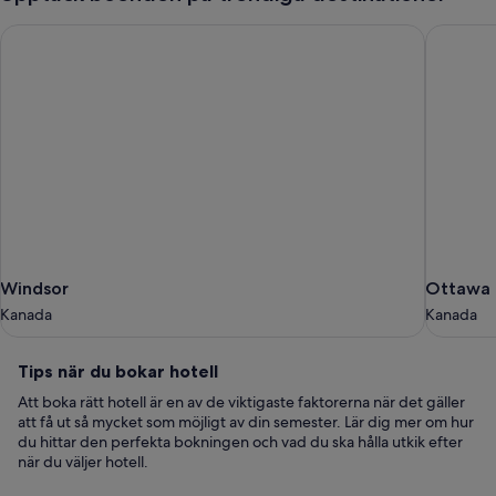
Windsor
Ottawa
Windsor
Ottawa
Windsor
Ottawa
Kanada
Kanada
Kanada
Kanada
Tips
Tips när du bokar hotell
när
Att boka rätt hotell är en av de viktigaste faktorerna när det gäller
du
att få ut så mycket som möjligt av din semester. Lär dig mer om hur
bokar
du hittar den perfekta bokningen och vad du ska hålla utkik efter
när du väljer hotell.
hotell