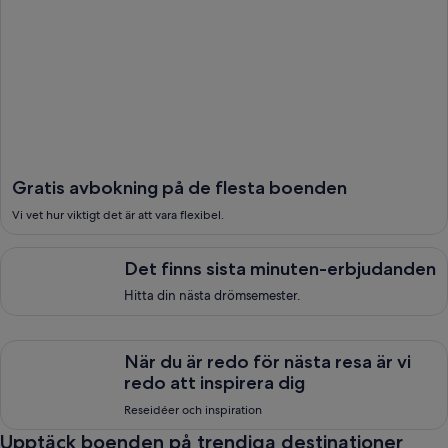
Gratis avbokning på de flesta boenden
Vi vet hur viktigt det är att vara flexibel.
Det finns sista minuten-erbjudanden, <span style="font-size
Det finns sista minuten-erbjudanden
Hitta din nästa drömsemester.
N&auml;r du &auml;r redo f&ouml;r n&auml;sta resa &auml;r vi 
När du är redo för nästa resa är vi
redo att inspirera dig
Reseidéer och inspiration
Upptäck boenden på trendiga destinationer