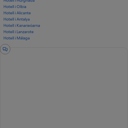
Hotell i Hurghada
Hotell i Olbia
Hotell i Alicante
Hotell i Antalya
Hotell i Kanarieöarna
Hotell i Lanzarote
Hotell i Málaga
Chattfönster