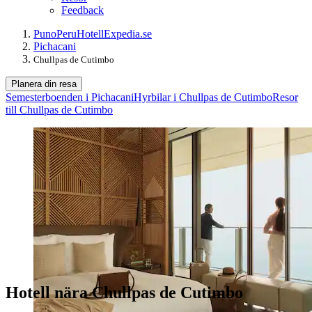
Feedback
Puno
Peru
Hotell
Expedia.se
Pichacani
Chullpas de Cutimbo
Planera din resa
Semesterboenden i Pichacani
Hyrbilar i Chullpas de Cutimbo
Resor
till Chullpas de Cutimbo
Hotell nära Chullpas de Cutimbo