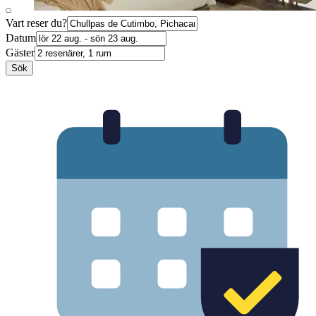
Vart reser du?
Datum
Gäster
Sök