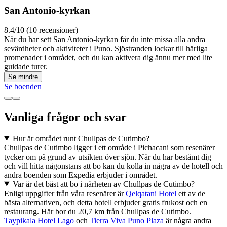
San Antonio-kyrkan
8.4/10 (10 recensioner)
När du har sett San Antonio-kyrkan får du inte missa alla andra
sevärdheter och aktiviteter i Puno. Sjöstranden lockar till härliga
promenader i området, och du kan aktivera dig ännu mer med lite
guidade turer.
Se mindre
Se boenden
Vanliga frågor och svar
Hur är området runt Chullpas de Cutimbo?
Chullpas de Cutimbo ligger i ett område i Pichacani som resenärer
tycker om på grund av utsikten över sjön. När du har bestämt dig
och vill hitta någonstans att bo kan du kolla in några av de hotell och
andra boenden som Expedia erbjuder i området.
Var är det bäst att bo i närheten av Chullpas de Cutimbo?
Enligt uppgifter från våra resenärer är
Qelqatani Hotel
ett av de
bästa alternativen, och detta hotell erbjuder gratis frukost och en
restaurang. Här bor du 20,7 km från Chullpas de Cutimbo.
Taypikala Hotel Lago
och
Tierra Viva Puno Plaza
är några andra