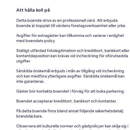
Att hålla koll på
Detta boende drivs av en professionell värd. Att erbjuda
boende är kopplat till värdens företagsverksamhet eller yrke.
Avgifter för extragäster kan tillkomma och varierar i enlighet
med boendets policy.
Statligt utfärdad fotolegitimation och kreditkort, bankkort eller
kontantdeposition kan krävas vid incheckning för oförutsedda
utgifter.
Särskilda önskemål erbjuds i mån av tillgång vid incheckning
och kan medföra ytterligare avgifter. Särskilda önskemål kan
inte garanteras.
Gäster bör kontakta boendet i förväg för att boka parkering.
Boendet accepterar kreditkort, bankkort och kontanter.
På detta boende finns bland annat följande säkerhetsdetalj:
brandsläckare.
Observera att kulturella normer och gästpolicyer kan skilja sig i