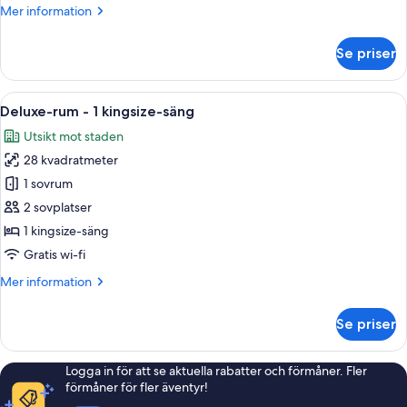
Mer
Mer information
information
om
Se priser
Tvåbäddsrum
Deluxe
Öppna
Ett modernt hotellrum med en stor säng
7
Deluxe-rum - 1 kingsize-säng
alla
Utsikt mot staden
foton
28 kvadratmeter
för
Deluxe-
1 sovrum
rum
2 sovplatser
-
1 kingsize-säng
1
Gratis wi-fi
kingsize-
Mer
Mer information
säng
information
om
Se priser
Deluxe-
rum
-
Logga in för att se aktuella rabatter och förmåner. Fler
1
förmåner för fler äventyr!
kingsize-