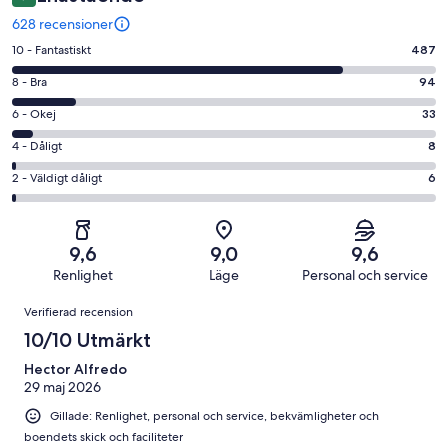
628 recensioner
10
10 - Fantastiskt
487
-
8
8 - Bra
94
Fantastiskt
-
i
6
6 - Okej
33
Bra
betyg.
-
i
4
4 - Dåligt
8
487
Okej
betyg.
-
av
i
2
2 - Väldigt dåligt
6
94
Dåligt
628
betyg.
-
av
i
recensioner
33
Väldigt
628
betyg.
av
dåligt
recensioner
8
9,6
9,0
9,6
628
i
av
Renlighet
Läge
Personal och service
recensioner
betyg.
628
Recensioner
6
Verifierad recension
recensioner
av
10/10 Utmärkt
628
recensioner
Hector Alfredo
29 maj 2026
Gillade: Renlighet, personal och service, bekvämligheter och
boendets skick och faciliteter