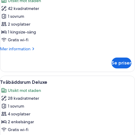
Utsikt mot staden
foton
42 kvadratmeter
för
Juniorsvit
1 sovrum
2 sovplatser
1 kingsize-säng
Gratis wi-fi
Mer
Mer information
information
om
Se priser
Juniorsvit
Öppna
Ett hotellrum med två sängar, ett skriv
6
Tvåbäddsrum Deluxe
alla
Utsikt mot staden
foton
28 kvadratmeter
för
Tvåbäddsrum
1 sovrum
Deluxe
4 sovplatser
2 enkelsängar
Gratis wi-fi