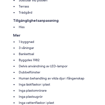
Solstolar vid poolen
Terrass
Trädgård
Tillgänglighetsanpassning
Hiss
Mer
1 byggnad
3 våningar
Bankettsal
Byggdes 1982
Delvis användning av LED-lampor
Dubbelfönster
Human behandling av vilda djur i fångenskap
Inga läskflaskor i plast
Inga plastomrörare
Inga plastsugrör
Inga vattenflaskor i plast