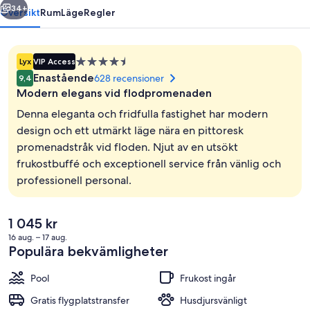
34+
Översikt
Rum
Läge
Regler
4.5-
Lyx
VIP Access
stjärnigt
Enastående
628 recensioner
9,4
boende
Modern elegans vid flodpromenaden
Denna eleganta och fridfulla fastighet har modern
design och ett utmärkt läge nära en pittoresk
promenadstråk vid floden. Njut av en utsökt
Utomhuspool, parasoller och solstolar
frukostbuffé och exceptionell service från vänlig och
professionell personal.
Det
1 045 kr
nuvarande
16 aug. – 17 aug.
priset
Populära bekvämligheter
är
1 045 kr
Pool
Frukost ingår
Gratis flygplatstransfer
Husdjursvänligt