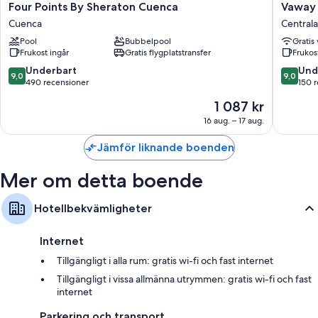
Four
Vaway
Four Points By Sheraton Cuenca
Vaway 
Points
Hotel
Du hittar även följande bekvämligheter:
Cuenca
Central
By
Centrala
Återvinning, LED-lampor och tillgång till miljövänliga
Pool
Bubbelpool
Gratis 
Sheraton
Cuenca
Frukost ingår
Gratis flygplatstransfer
Frukost
rengöringsprodukter
Cuenca
Cuenca
9.0
9.0
Underbart
Und
Badrum med regnduschar och miljövänliga toalettartiklar
9,0
9,0
av
av
490 recensioner
150 
Platt-tv med kabelkanaler
10,
10,
Priset
1 087 kr
Underbart,
Underba
Garderober, gratis spjälsängar och kaffe- och tebryggare
är
490 recensioner
150 rece
16 aug. – 17 aug.
1 087 kr
Jämför liknande boenden
Mer om detta boende
Hotellbekvämligheter
Internet
Tillgängligt i alla rum: gratis wi-fi och fast internet
Tillgängligt i vissa allmänna utrymmen: gratis wi-fi och fast
internet
Parkering och transport