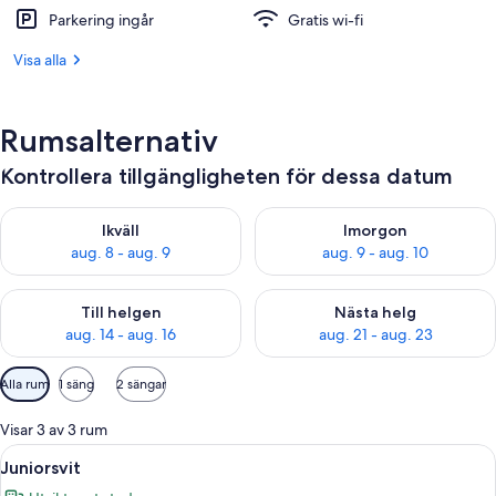
Parkering ingår
Gratis wi-fi
Visa alla
Rumsalternativ
Kontrollera tillgängligheten för dessa datum
Kontrollera tillgängligheten för ikväll aug. 8 - aug. 9
Kontrollera tillgängligheten f
Ikväll
Imorgon
aug. 8 - aug. 9
aug. 9 - aug. 10
Kontrollera tillgängligheten för den här helgen aug. 14 - aug. 
Kontrollera tillgängligheten fö
Till helgen
Nästa helg
aug. 14 - aug. 16
aug. 21 - aug. 23
Tillgängliga
Alla rum
1 säng
2 sängar
filter
för
Visar 3 av 3 rum
rum
Öppna
Ett hotellrum med en säng, ett nattduk
3
Juniorsvit
alla