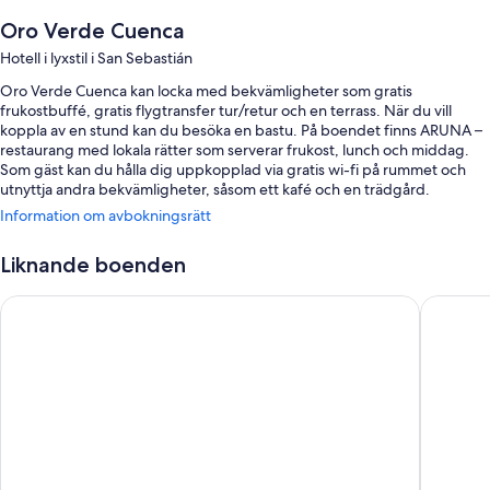
Oro Verde Cuenca
Hotell i lyxstil i San Sebastián
Oro Verde Cuenca kan locka med bekvämligheter som gratis
frukostbuffé, gratis flygtransfer tur/retur och en terrass. När du vill
koppla av en stund kan du besöka en bastu. På boendet finns ARUNA –
restaurang med lokala rätter som serverar frukost, lunch och middag.
Som gäst kan du hålla dig uppkopplad via gratis wi-fi på rummet och
utnyttja andra bekvämligheter, såsom ett kafé och en trädgård.
Information om avbokningsrätt
Du kan även dra nytta av följande förmåner under din vistelse:
En utomhuspool samt solstolar och parasoller
Liknande boenden
Gratis vanlig parkering
Four Points By Sheraton Cuenca
Vaway H
En laddningsstation för elbil, en hiss och en bankettsal
Tvättjänster, en rökfri anläggning och grillar
Gästrecensionerna ger toppbetyg för den hjälpsamma personalen
Om rummen
Alla 69 rum hos Oro Verde Cuenca ståtar med bekvämligheter som
sängtillbehör av högsta kvalitet och badrockar, samt extra detaljer
såsom gratis wi-fi och värdeförvaringsskåp.