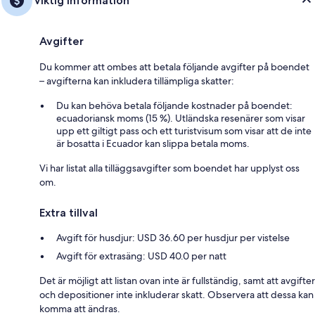
Viktig information
Avgifter
Du kommer att ombes att betala följande avgifter på boendet
– avgifterna kan inkludera tillämpliga skatter:
Du kan behöva betala följande kostnader på boendet:
ecuadoriansk moms (15 %). Utländska resenärer som visar
upp ett giltigt pass och ett turistvisum som visar att de inte
är bosatta i Ecuador kan slippa betala moms.
Vi har listat alla tilläggsavgifter som boendet har upplyst oss
om.
Extra tillval
Avgift för husdjur: USD 36.60 per husdjur per vistelse
Avgift för extrasäng: USD 40.0 per natt
Det är möjligt att listan ovan inte är fullständig, samt att avgifter
och depositioner inte inkluderar skatt. Observera att dessa kan
komma att ändras.