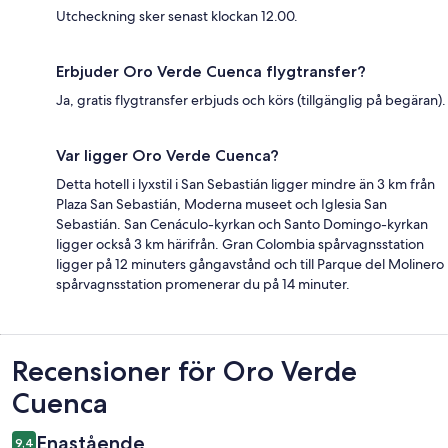
Utcheckning sker senast klockan 12.00.
Erbjuder Oro Verde Cuenca flygtransfer?
Ja, gratis flygtransfer erbjuds och körs (tillgänglig på begäran).
Var ligger Oro Verde Cuenca?
Detta hotell i lyxstil i San Sebastián ligger mindre än 3 km från
Plaza San Sebastián, Moderna museet och Iglesia San
Sebastián. San Cenáculo-kyrkan och Santo Domingo-kyrkan
ligger också 3 km härifrån. Gran Colombia spårvagnsstation
ligger på 12 minuters gångavstånd och till Parque del Molinero
spårvagnsstation promenerar du på 14 minuter.
Recensioner
Recensioner för Oro Verde
Cuenca
Enastående
9,4