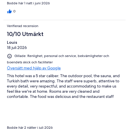
Bodde här 1 natt i juni 2026
0
Verifierad recension
10/10 Utmärkt
Louis
18 juli 2026
Gillade: Renlighet, personal och service, bekvämligheter och
boendets skick och faciliteter
Översätt med hjälp av Google
This hotel was a 5 star caliber. The outdoor pool, the sauna, and
Turkish bath were amazing. The staff were superb, attentive to
every detail, very respectful, and accommodating to make us
feel like we're at home. Rooms are very cleaned and
confortable. The food was delicious and the restaurant staff
very attentive to our food needs. We will definitely stay here
every time we come to Cuenca.
Bodde här 2 nätter i juli 2026