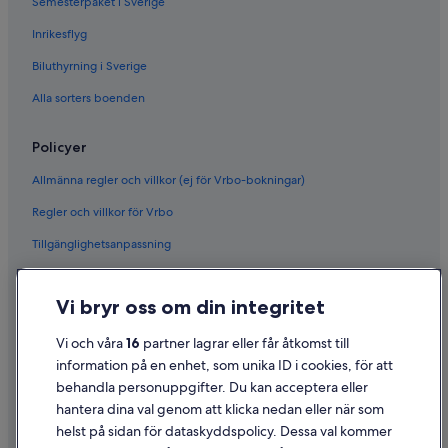
Semesterpaket i Sverige
Inrikesflyg
Biluthyrning i Sverige
Alla sorters boenden
Policyer
Allmänna regler och villkor (ej för Vrbo-bokningar)
Regler och villkor för Vrbo
Tillgänglighetsanpassning
Sekretess
Vi bryr oss om din integritet
Cookies
Användarvillkor
Vi och våra
16
partner lagrar eller får åtkomst till
information på en enhet, som unika ID i cookies, för att
Juridisk information/Kontakta oss
behandla personuppgifter. Du kan acceptera eller
Riktlinjer för innehåll och anmäla innehåll
hantera dina val genom att klicka nedan eller när som
helst på sidan för dataskyddspolicy. Dessa val kommer