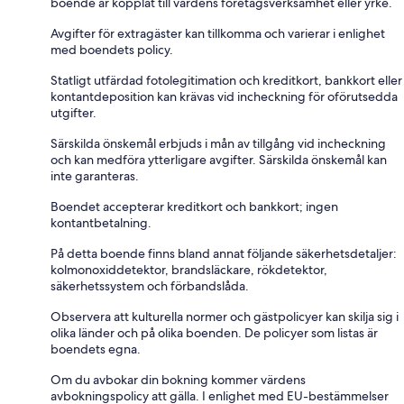
boende är kopplat till värdens företagsverksamhet eller yrke.
Avgifter för extragäster kan tillkomma och varierar i enlighet
med boendets policy.
Statligt utfärdad fotolegitimation och kreditkort, bankkort eller
kontantdeposition kan krävas vid incheckning för oförutsedda
utgifter.
Särskilda önskemål erbjuds i mån av tillgång vid incheckning
och kan medföra ytterligare avgifter. Särskilda önskemål kan
inte garanteras.
Boendet accepterar kreditkort och bankkort; ingen
kontantbetalning.
På detta boende finns bland annat följande säkerhetsdetaljer:
kolmonoxiddetektor, brandsläckare, rökdetektor,
säkerhetssystem och förbandslåda.
Observera att kulturella normer och gästpolicyer kan skilja sig i
olika länder och på olika boenden. De policyer som listas är
boendets egna.
Om du avbokar din bokning kommer värdens
avbokningspolicy att gälla. I enlighet med EU-bestämmelser