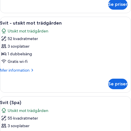
om
Se priser
Cosy
Double
Room
Öppna
Ett modernt sovrum med en stor säng, e
20
Svit - utsikt mot trädgården
alla
Utsikt mot trädgården
foton
52 kvadratmeter
för
Svit
3 sovplatser
-
1 dubbelsäng
utsikt
Gratis wi-fi
mot
Mer
Mer information
trädgården
information
om
Se priser
Svit
-
utsikt
Öppna
Ett modernt hotellrum med en stor säng
7
mot
Svit (Spa)
alla
trädgården
Utsikt mot trädgården
foton
55 kvadratmeter
för
Svit
3 sovplatser