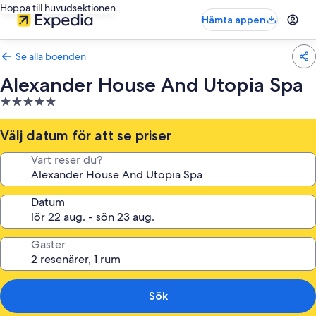
Hoppa till huvudsektionen
Hämta appen
Se alla boenden
Alexander House And Utopia Spa
5.0-
stjärnigt
boende
Välj datum för att se priser
Vart reser du?
Datum
Gäster
Sök