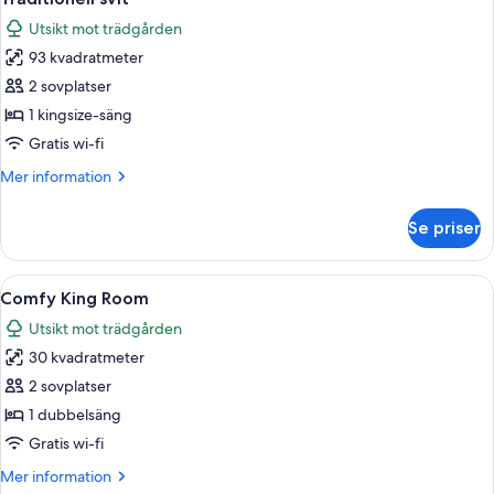
alla
Utsikt mot trädgården
foton
93 kvadratmeter
för
Traditionell
2 sovplatser
svit
1 kingsize-säng
Gratis wi-fi
Mer
Mer information
information
om
Se priser
Traditionell
svit
Öppna
Ett hotellrum med en säng, ett skrivbor
10
Comfy King Room
alla
Utsikt mot trädgården
foton
30 kvadratmeter
för
Comfy
2 sovplatser
King
1 dubbelsäng
Room
Gratis wi-fi
Mer
Mer information