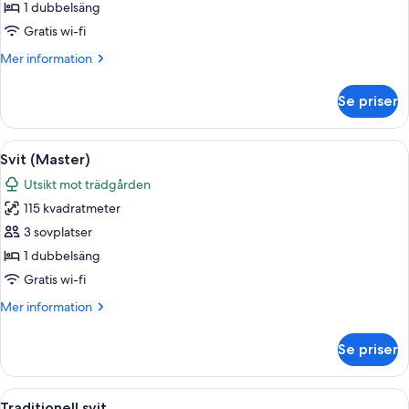
(Spa)
1 dubbelsäng
Gratis wi-fi
Mer
Mer information
information
om
Se priser
Svit
(Spa)
Öppna
Ett vardagsrum med en stor väggmålning 
5
Svit (Master)
alla
Utsikt mot trädgården
foton
115 kvadratmeter
för
Svit
3 sovplatser
(Master)
1 dubbelsäng
Gratis wi-fi
Mer
Mer information
information
om
Se priser
Svit
(Master)
Öppna
Ett välordnat sovrum med en stor säng
5
Traditionell svit