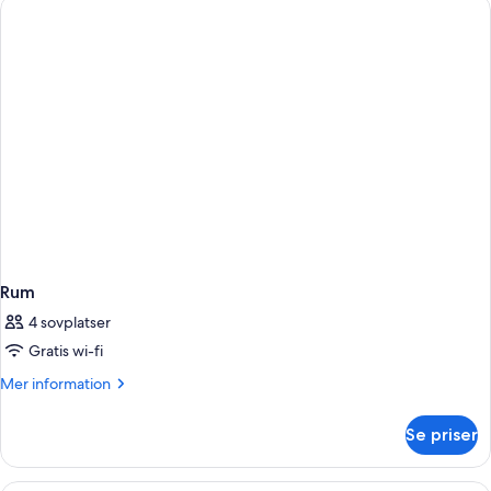
Rum
4 sovplatser
Gratis wi-fi
Mer
Mer information
information
om
Se priser
Rum