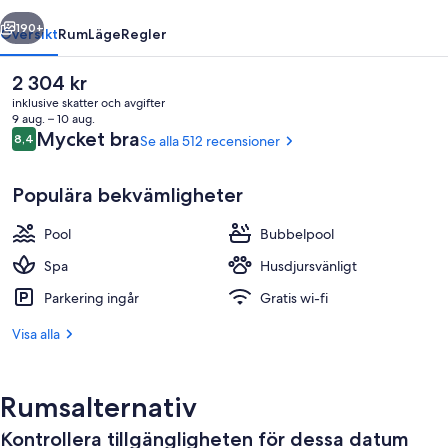
regående
Nästa
190+
Översikt
Rum
Läge
Regler
Det
2 304 kr
nuvarande
inklusive skatter och avgifter
priset
9 aug. – 10 aug.
är
Recensioner
Mycket bra
8,4
Se alla 512 recensioner
8,4 av 10,
2 304 kr
Populära bekvämligheter
Pool
Bubbelpool
Boendets fasad
Spa
Husdjursvänligt
Parkering ingår
Gratis wi-fi
Visa alla
Rumsalternativ
Kontrollera tillgängligheten för dessa datum