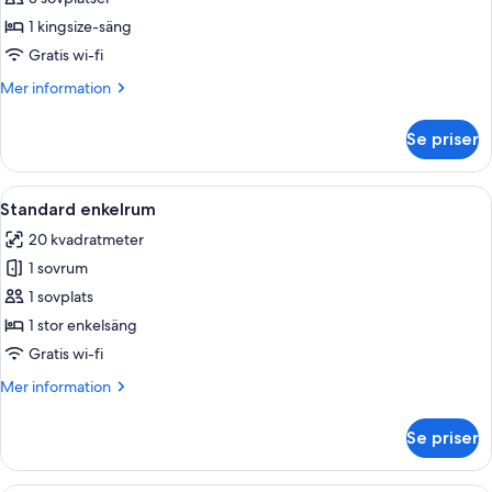
-
1 kingsize-säng
1
Gratis wi-fi
kingsize-
Mer
Mer information
säng
information
om
Se priser
Juniorsvit
-
1
Öppna
Ett sovrum med en säng, ett skrivbord, 
1
kingsize-
Standard enkelrum
alla
säng
20 kvadratmeter
foton
1 sovrum
för
Standard
1 sovplats
enkelrum
1 stor enkelsäng
Gratis wi-fi
Mer
Mer information
information
om
Se priser
Standard
enkelrum