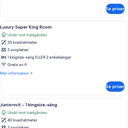
information
om
Se priser
Comfy
King
Room
Öppna
Ett hotellrum med en stor säng, två fåt
6
Luxury Super King Room
alla
Utsikt mot trädgården
foton
35 kvadratmeter
för
Luxury
3 sovplatser
Super
1 kingsize-säng ELLER 2 enkelsängar
King
Gratis wi-fi
Room
Mer
Mer information
information
om
Se priser
Luxury
Super
King
Öppna
En snyggt bäddad säng med en grå s
10
Room
Juniorsvit - 1 kingsize-säng
alla
Utsikt mot trädgården
foton
40 kvadratmeter
för
Juniorsvit
3 sovplatser