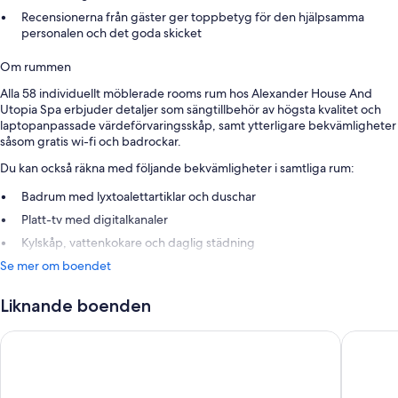
Recensionerna från gäster ger toppbetyg för den hjälpsamma
personalen och det goda skicket
Om rummen
Alla 58 individuellt möblerade rooms rum hos Alexander House And
Utopia Spa erbjuder detaljer som sängtillbehör av högsta kvalitet och
laptopanpassade värdeförvaringsskåp, samt ytterligare bekvämligheter
såsom gratis wi-fi och badrockar.
Du kan också räkna med följande bekvämligheter i samtliga rum:
Badrum med lyxtoalettartiklar och duschar
Platt-tv med digitalkanaler
Kylskåp, vattenkokare och daglig städning
Se mer om boendet
Liknande boenden
Hilton London Gatwick Airport
The Lens