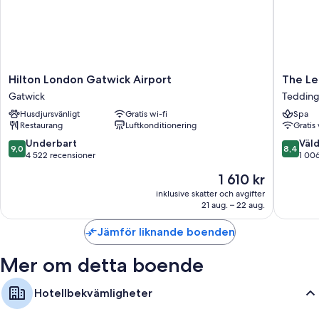
Hilton
The
Hilton London Gatwick Airport
The Le
London
Lensbur
Gatwick
Tedding
Gatwick
Resort
Husdjursvänligt
Gratis wi-fi
Spa
Airport
Tedding
Restaurang
Luftkonditionering
Gratis 
Gatwick
9.0
8.4
Underbart
Väld
9,0
8,4
av
av
4 522 recensioner
1 00
10,
10,
Priset
1 610 kr
Underbart,
Väldigt
är
4 522 recensioner
bra,
inklusive skatter och avgifter
1 610 kr
21 aug. – 22 aug.
1 006 re
Jämför liknande boenden
Mer om detta boende
Hotellbekvämligheter