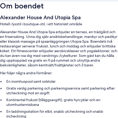
Om boendet
Alexander House And Utopia Spa
Hotell i lyxstil i boutique-stil, i ett historiskt område
Alexander House And Utopia Spa erbjuder en terrass, en trädgård och
en frisersalong. Unna dig själv ansiktsbehandlingar, manikyr och pedikyr
eller klassisk massage på spaanläggningen Utopia Spa. Boendets två
restauranger serverar frukost, lunch och middag och erbjuder brittiska
köket. Ett fitnesscenter erbjuder aerobicsklasser och yogalektioner, och
du kan även roa dig med vandrings-/cykelturer. Som gäst kan du hålla
dig uppkopplad via gratis wi-fi på rummet och utnyttja andra
bekvämligheter, såsom kemtvätt/tvättjänster och 3 barer.
Här följer några andra förmåner:
En inomhuspool samt solstolar
Gratis vanlig parkering och parkeringsservice samt parkering efter
utcheckning mot en avgift
Kontinental frukost (tilläggsavgift), gratis hyrcyklar och en
utomhustennisbana
En laddningsstation för elbil, snabb utcheckning och snabb
incheckning