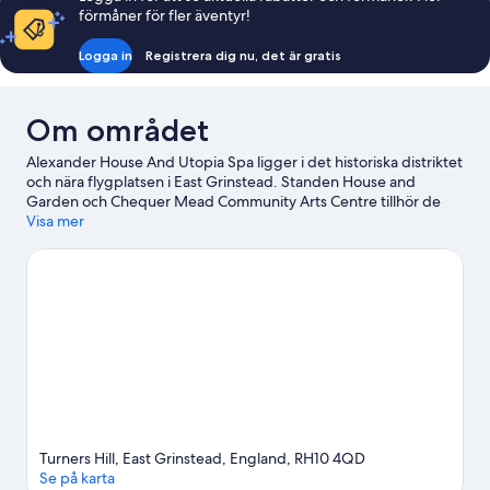
förmåner för fler äventyr!
Logga in
Registrera dig nu, det är gratis
Om området
Alexander House And Utopia Spa ligger i det historiska distriktet
och nära flygplatsen i East Grinstead. Standen House and
Garden och Chequer Mead Community Arts Centre tillhör de
kulturella höjdpunkterna, och den som vill uppleva olika
Visa mer
aktiviteter kan besöka Effingham Park Golf Course och
Bullswood Skirmish Paintball Games. Tulley's Farm och Bluebell
Railway - East Grinstead Station är också värda ett besök. Ta
några golflektioner och öva på svingen på golfbanan i närheten,
eller prova på andra friluftsaktiviteter som cykelturer.
Gå till vår
reseguide för East Grinstead
Turners Hill, East Grinstead, England, RH10 4QD
Se på karta