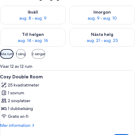
Kontrollera tillgängligheten för ikväll aug. 8 - aug. 9
Kontrollera tillgängligheten f
Ikväll
Imorgon
aug. 8 - aug. 9
aug. 9 - aug. 10
Kontrollera tillgängligheten för den här helgen aug. 14 - aug. 
Kontrollera tillgängligheten fö
Till helgen
Nästa helg
aug. 14 - aug. 16
aug. 21 - aug. 23
Tillgängliga
Alla rum
1 säng
2 sängar
filter
för
Visar 12 av 12 rum
rum
Öppna
Ett sovrum med en säng, ett skrivbord,
7
Cosy Double Room
alla
25 kvadratmeter
foton
1 sovrum
för
Cosy
2 sovplatser
Double
1 dubbelsäng
Room
Gratis wi-fi
Mer
Mer information
information