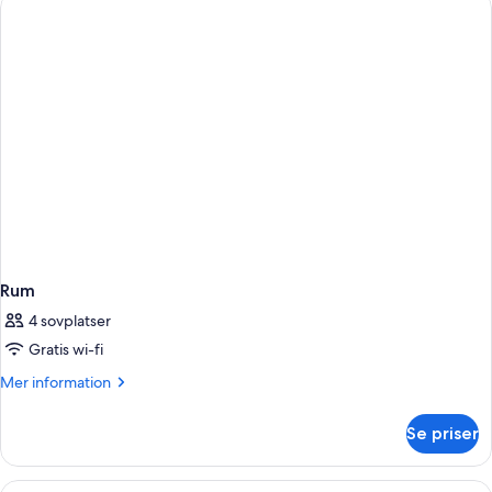
Rum
4 sovplatser
Gratis wi-fi
Mer
Mer information
information
om
Se priser
Rum