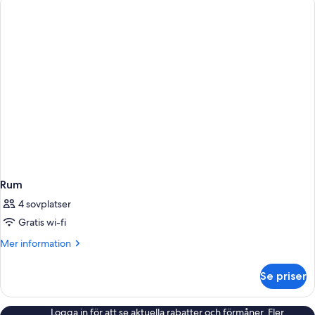
Rum
4 sovplatser
Gratis wi-fi
Mer
Mer information
information
om
Se priser
Rum
Logga in för att se aktuella rabatter och förmåner. Fler