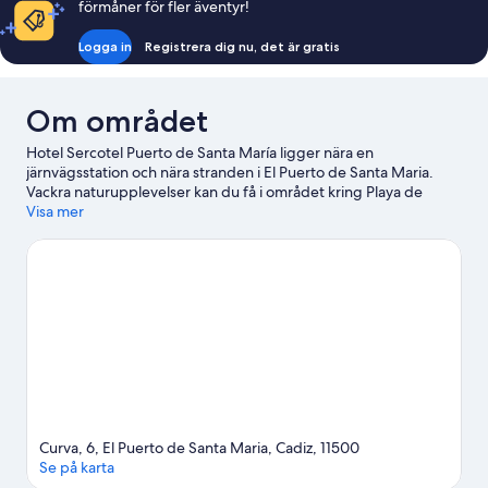
förmåner för fler äventyr!
Logga in
Registrera dig nu, det är gratis
Om området
Hotel Sercotel Puerto de Santa María ligger nära en
järnvägsstation och nära stranden i El Puerto de Santa Maria.
Vackra naturupplevelser kan du få i området kring Playa de
Valdelagrana och Playa de la Victoria. Aqualand bahia de Cadiz
Visa mer
och Zoo and Botanical Garden är också värda ett besök.
Gå till
vår reseguide för El Puerto de Santa Maria
Curva, 6, El Puerto de Santa Maria, Cadiz, 11500
Se på karta