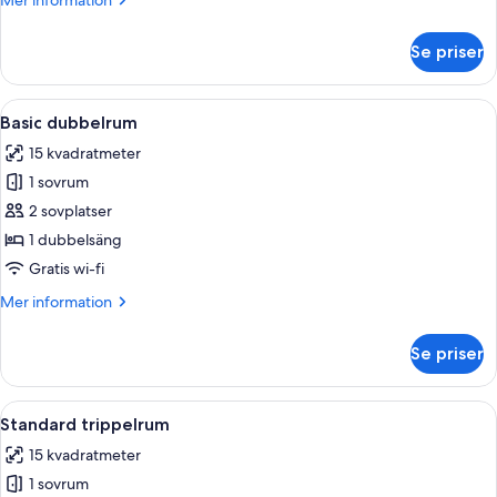
Mer information
information
om
Se priser
Classic
dubbelrum
eller
Öppna
Ett hotellrum med en säng, en tv som ä
6
tvåbäddsrum
Basic dubbelrum
alla
15 kvadratmeter
foton
1 sovrum
för
Basic
2 sovplatser
dubbelrum
1 dubbelsäng
Gratis wi-fi
Mer
Mer information
information
om
Se priser
Basic
dubbelrum
Öppna
Standard trippelrum | Minibar, värdef
7
Standard trippelrum
alla
15 kvadratmeter
foton
1 sovrum
för