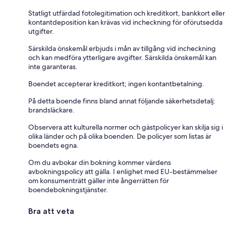
Statligt utfärdad fotolegitimation och kreditkort, bankkort eller
kontantdeposition kan krävas vid incheckning för oförutsedda
utgifter.
Särskilda önskemål erbjuds i mån av tillgång vid incheckning
och kan medföra ytterligare avgifter. Särskilda önskemål kan
inte garanteras.
Boendet accepterar kreditkort; ingen kontantbetalning.
På detta boende finns bland annat följande säkerhetsdetalj:
brandsläckare.
Observera att kulturella normer och gästpolicyer kan skilja sig i
olika länder och på olika boenden. De policyer som listas är
boendets egna.
Om du avbokar din bokning kommer värdens
avbokningspolicy att gälla. I enlighet med EU-bestämmelser
om konsumenträtt gäller inte ångerrätten för
boendebokningstjänster.
Bra att veta