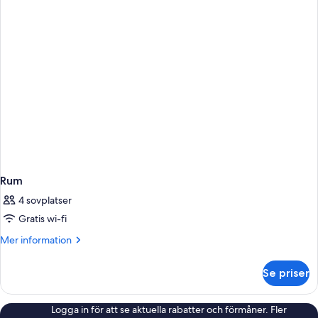
Rum
4 sovplatser
Gratis wi-fi
Mer
Mer information
information
om
Se priser
Rum
Logga in för att se aktuella rabatter och förmåner. Fler