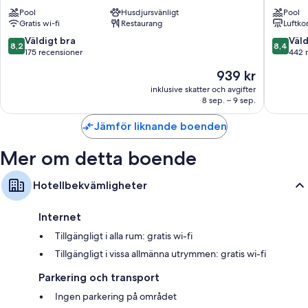
Playa
de
Pool
Husdjursvänligt
Pool
El
San
Gratis wi-fi
Restaurang
Luftko
Puerto
Miguel
de
El
8.2
8.4
Väldigt bra
Väld
8,2
8,4
Santa
Puerto
av
av
175 recensioner
442 
Maria
de
10,
10,
Priset
939 kr
Santa
Väldigt
Väldigt
är
Maria
bra,
bra,
inklusive skatter och avgifter
939 kr
8 sep. – 9 sep.
175 recensioner
442 rec
Jämför liknande boenden
Mer om detta boende
Hotellbekvämligheter
Internet
Tillgängligt i alla rum: gratis wi-fi
Tillgängligt i vissa allmänna utrymmen: gratis wi-fi
Parkering och transport
Ingen parkering på området