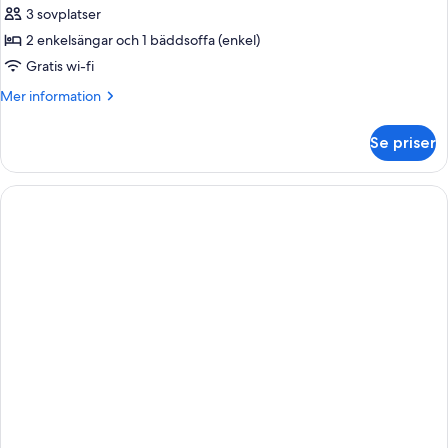
Standard
3 sovplatser
trippelrum
2 enkelsängar och 1 bäddsoffa (enkel)
Gratis wi-fi
Mer
Mer information
information
om
Se priser
Standard
trippelrum