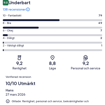
Underbart
9,0
138 recensioner
10
10 - Fantastiskt
79
-
8
8 - Bra
49
Fantastiskt
-
i
6
6 - Okej
7
Bra
betyg.
-
i
4
4 - Dåligt
2
79
Okej
betyg.
-
av
i
2
2 - Väldigt dåligt
1
49
Dåligt
138
betyg.
-
av
i
recensioner
7
Väldigt
138
betyg.
av
dåligt
recensioner
2
9,2
8,8
9,2
138
i
av
Renlighet
Läge
Personal och service
recensioner
betyg.
138
Recensioner
1
Verifierad recension
recensioner
av
10/10 Utmärkt
138
recensioner
Hans
27 mars 2026
Gillade: Renlighet, personal och service, bekvämligheter och