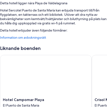
Detta hotell ligger nära Playa de Valdelagrana
Hotel Sercotel Puerto de Santa María kan erbjuda transport till/från
flygplatsen, en takterrass och ett bibliotek. Utöver att dra nytta av
bekvämligheter som kemtvätt/tvättjänster och biluthyrning på plats kan
du hålla dig uppkopplad via gratis wi-fi på rummet.
Detta hotell erbjuder även följande förmåner:
Information om avbokningsrätt
Frukostbuffé (tilläggsavgift), flygtransfer tur och retur (avgift
tillkommer) och ett värdeförvaringsskåp i receptionen
Liknande boenden
Bagageförvaring, en hiss och conciergetjänster
Flerspråkig personal, en dator och tvättjänster
Hotel Campomar Playa
Crisol M
Om rummen
Alla gästrum hos Hotel Sercotel Puerto de Santa María kan ståta med
detaljer som luftkonditionering, samt extra bekvämligheter såsom gratis
wi-fi och värdeförvaringsskåp.
Du kan även räkna med följande bekvämligheter i samtliga rum:
Badkar, bidéer och hårtorkar
Hotel
Crisol
Hotel Campomar Playa
Crisol
24-tums tv med satellitkanaler
Campomar
Monaste
El Puerto de Santa Maria
El Puert
Garderober, daglig städning och skrivbord