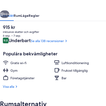
Santa
María
regående
Nästa
32+
Översikt
Rum
Läge
Regler
Det
915 kr
nuvarande
inklusive skatter och avgifter
priset
6 sep. – 7 sep.
är
Recensioner
Underbart
9,0
Se alla 138 recensioner
9,0 av 10,
915 kr
Populära bekvämligheter
Gratis wi-fi
Luftkonditionering
Standard trippelrum | Minibar, värdef
Gym
Frukost tillgänglig
Företagstjänster
Bar
Visa alla
Rumsalternativ