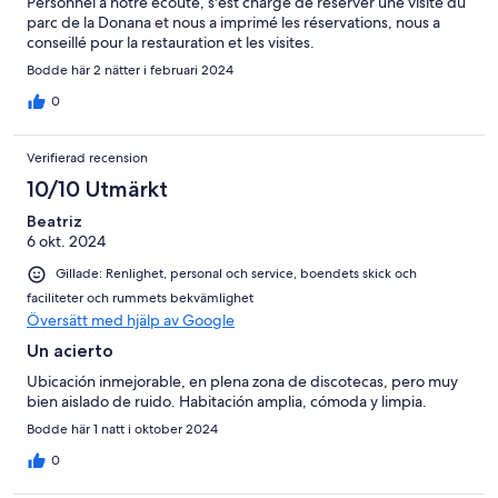
Personnel à notre écoute, s'est chargé de réserver une visite du
parc de la Donana et nous a imprimé les réservations, nous a
conseillé pour la restauration et les visites.
Bodde här 2 nätter i februari 2024
0
Verifierad recension
10/10 Utmärkt
Beatriz
6 okt. 2024
Gillade: Renlighet, personal och service, boendets skick och
faciliteter och rummets bekvämlighet
Översätt med hjälp av Google
Un acierto
Ubicación inmejorable, en plena zona de discotecas, pero muy
bien aislado de ruido. Habitación amplia, cómoda y limpia.
Bodde här 1 natt i oktober 2024
0