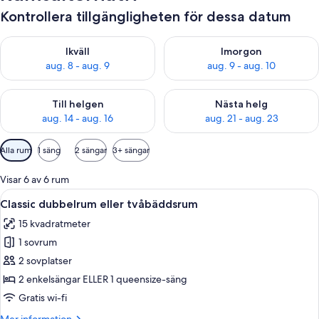
Kontrollera tillgängligheten för dessa datum
Kontrollera tillgängligheten för ikväll aug. 8 - aug. 9
Kontrollera tillgängligheten f
Ikväll
Imorgon
aug. 8 - aug. 9
aug. 9 - aug. 10
Kontrollera tillgängligheten för den här helgen aug. 14 - aug. 
Kontrollera tillgängligheten fö
Till helgen
Nästa helg
aug. 14 - aug. 16
aug. 21 - aug. 23
Tillgängliga
Alla rum
1 säng
2 sängar
3+ sängar
filter
för
Visar 6 av 6 rum
rum
Öppna
Ett hotellrum med en säng, ett skrivbo
9
Classic dubbelrum eller tvåbäddsrum
alla
15 kvadratmeter
foton
1 sovrum
för
Classic
2 sovplatser
dubbelrum
2 enkelsängar ELLER 1 queensize-säng
eller
Gratis wi-fi
tvåbäddsrum
Mer