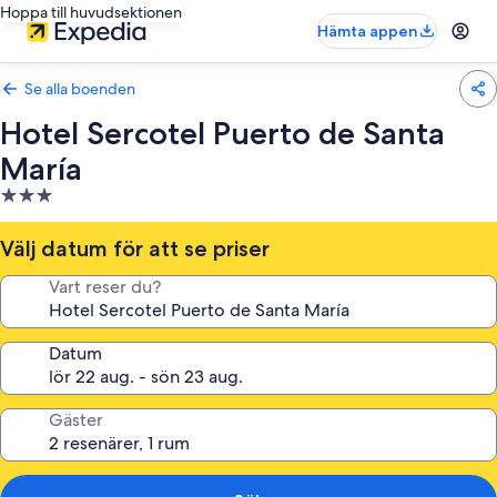
Hoppa till huvudsektionen
Hämta appen
Se alla boenden
Hotel Sercotel Puerto de Santa
María
3.0-
stjärnigt
boende
Välj datum för att se priser
Vart reser du?
Datum
Gäster