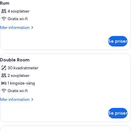
Rum
4 sovplatser
Gratis wi-fi
Mer
Mer information
information
om
Se priser
Rum
Öppna
Minibar, värdeförvaringsskåp på rumme
17
Double Room
alla
30 kvadratmeter
foton
2 sovplatser
för
Double
1 kingsize-säng
Room
Gratis wi-fi
Mer
Mer information
information
om
Se priser
Double
Room