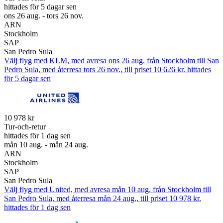
hittades för 5 dagar sen
ons 26 aug. - tors 26 nov.
ARN
Stockholm
SAP
San Pedro Sula
Välj flyg med KLM, med avresa ons 26 aug. från Stockholm till San
Pedro Sula, med återresa tors 26 nov., till priset 10 626 kr. hittades
för 5 dagar sen
10 978 kr
Tur-och-retur
hittades för 1 dag sen
mån 10 aug. - mån 24 aug.
ARN
Stockholm
SAP
San Pedro Sula
Välj flyg med United, med avresa mån 10 aug. från Stockholm till
San Pedro Sula, med återresa mån 24 aug., till priset 10 978 kr.
hittades för 1 dag sen