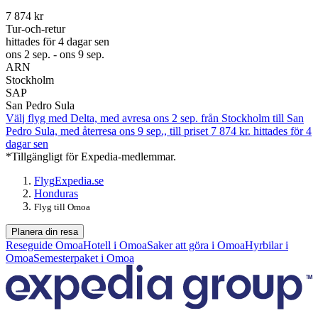
7 874 kr
Tur-och-retur
hittades för 4 dagar sen
ons 2 sep. - ons 9 sep.
ARN
Stockholm
SAP
San Pedro Sula
Välj flyg med Delta, med avresa ons 2 sep. från Stockholm till San
Pedro Sula, med återresa ons 9 sep., till priset 7 874 kr. hittades för 4
dagar sen
*Tillgängligt för Expedia-medlemmar.
Flyg
Expedia.se
Honduras
Flyg till Omoa
Planera din resa
Reseguide Omoa
Hotell i Omoa
Saker att göra i Omoa
Hyrbilar i
Omoa
Semesterpaket i Omoa