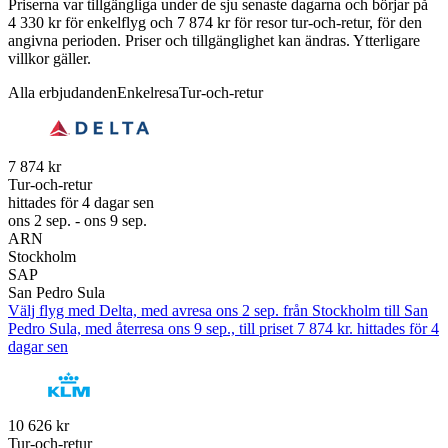
Priserna var tillgängliga under de sju senaste dagarna och börjar på
4 330 kr för enkelflyg och 7 874 kr för resor tur-och-retur, för den
angivna perioden. Priser och tillgänglighet kan ändras. Ytterligare
villkor gäller.
Alla erbjudanden
Enkelresa
Tur-och-retur
7 874 kr
Tur-och-retur
hittades för 4 dagar sen
ons 2 sep. - ons 9 sep.
ARN
Stockholm
SAP
San Pedro Sula
Välj flyg med Delta, med avresa ons 2 sep. från Stockholm till San
Pedro Sula, med återresa ons 9 sep., till priset 7 874 kr. hittades för 4
dagar sen
10 626 kr
Tur-och-retur