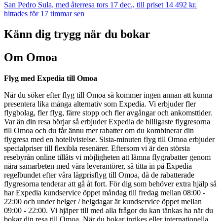
San Pedro Sula, med återresa tors 17 dec., till priset 14 492 kr.
hittades för 17 timmar sen
Känn dig trygg när du bokar
Om Omoa
Flyg med Expedia till Omoa
När du söker efter flyg till Omoa så kommer ingen annan att kunna
presentera lika många alternativ som Expedia. Vi erbjuder fler
flygbolag, fler flyg, färre stopp och fler avgångar och ankomsttider.
Var än din resa börjar så erbjuder Expedia de billigaste flygresorna
till Omoa och du får ännu mer rabatter om du kombinerar din
flygresa med en hotellvistelse. Sista-minuten flyg till Omoa erbjuder
specialpriser till flexibla resenärer. Eftersom vi är den största
resebyrån online tillåts vi möjligheten att lämna flygrabatter genom
nära samarbeten med våra leverantörer, så titta in på Expedia
regelbundet efter våra lågprisflyg till Omoa, då de rabatterade
flygresorna tenderar att gå åt fort. För dig som behöver extra hjälp så
har Expedia kundservice öppet måndag till fredag mellan 08:00 -
22:00 och under helger / helgdagar är kundservice öppet mellan
09:00 - 22:00. Vi hjäper till med alla frågor du kan tänkas ha när du
bokar din resa till Omoa. När du bokar inrikes eller internationella