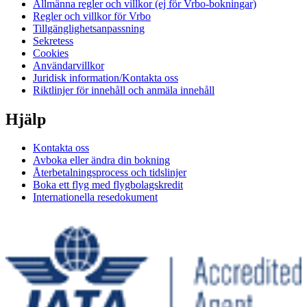
Allmänna regler och villkor (ej för Vrbo-bokningar)
Regler och villkor för Vrbo
Tillgänglighetsanpassning
Sekretess
Cookies
Användarvillkor
Juridisk information/Kontakta oss
Riktlinjer för innehåll och anmäla innehåll
Hjälp
Kontakta oss
Avboka eller ändra din bokning
Återbetalningsprocess och tidslinjer
Boka ett flyg med flygbolagskredit
Internationella resedokument