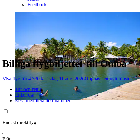
Feedback
Billiga flygbiljetter till Omoa
Visa flyg för 4 330 kr tisdag 11 aug. 2026
Öppnas i ett nytt fönster
Tur-och-retur
Enkelresa
Resa med flera destinationer
Endast direktflyg
Från