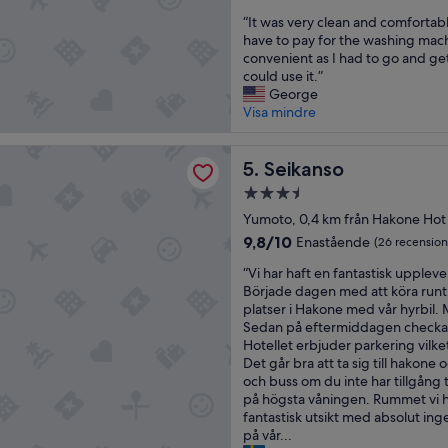
x
A
し
av
“
i
“It was very clean and comfortabl
t
た
10,
I
g
have to pay for the washing mach
r
！
Enastående,
t
t
convenient as I had to go and get
a
”
(11 recensioner)
w
m
could use it.”
d
a
e
George
i
s
d
Visa mindre
t
v
e
i
e
g
o
o
r
Seikanso
e
5. Seikanso
n
y
t
a
3.5-
c
v
l
stjärnigt
l
Yumoto, 0,4 km från Hakone Hot
a
J
boende
e
r
a
9.8
9,8/10
Enastående
(26 recension
a
m
p
av
“
n
“Vi har haft en fantastisk uppleve
t
a
10,
V
a
Började dagen med att köra runt
b
n
Enastående,
i
n
platser i Hakone med vår hyrbil. M
a
e
(26 recensioner)
h
d
Sedan på eftermiddagen checkade
d
s
a
c
Hotellet erbjuder parkering vilket
p
e
r
o
Det går bra att ta sig till hakone 
å
f
h
m
och buss om du inte har tillgång ti
t
e
a
f
på högsta våningen. Rummet vi 
a
e
f
o
fantastisk utsikt med absolut ing
k
l
t
r
på vår...
e
t