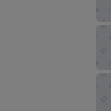
Tsukino
STAGIO