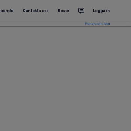
 boende
Kontakta oss
Resor
Logga in
Planera din resa