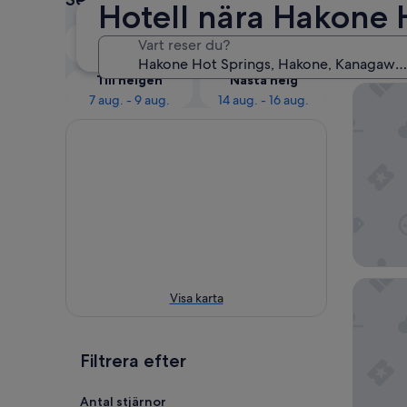
Hotell nära Hakone 
Våra
Ikväll
Imorgon
Vart reser du?
Spri
6 aug. - 7 aug.
7 aug. - 8 aug.
Till helgen
Nästa helg
SMART V
7 aug. - 9 aug.
14 aug. - 16 aug.
Hakone 
Visa karta
Filtrera efter
Antal stjärnor