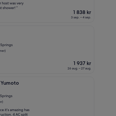
r host was very
t shower! ”
Priset
1 838 kr
är
3 sep. – 4 sep.
1 838 kr
 Springs
ner)
Priset
1 937 kr
är
26 aug. – 27 aug.
1 937 kr
 Yumoto
 Springs
er)
ce it’s amazing has
ction, 4 AC split