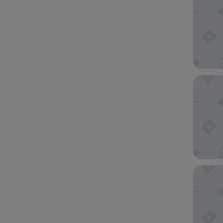
Yusakas
MEIBI 