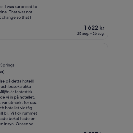
e. I was surprised to
ine. That was not
 change so that I
Priset
1 622 kr
är
25 aug. – 26 aug.
1 622 kr
 Springs
er)
lse på detta hotell!
 och besöka olika
iljön är fantastisk.
 vi in på hotellet.
 var utmärkt för oss.
och hotellet via tåg
ll bil. Vi fick rummet
hade bokat hade en
en insyn. Onsen va