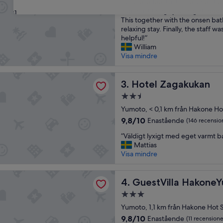
V
の
Japanese feel to it! The ameniti
Enastående,
e
で
had most things you might need,
(186 recensioner)
31
r
、
This together with the onsen bat
y
と
relaxing stay. Finally, the staff w
c
て
helpful!”
l
も
William
e
快
Visa mindre
a
適
n
に
agakukan
a
Hotel Zagakukan
過
3. Hotel Zagakukan
n
ご
2.5-
d
せ
stjärnigt
s
Yumoto, < 0,1 km från Hakone Ho
ま
boende
p
し
9.8
9,8/10
Enastående
(146 recensio
a
た
av
“
c
“Väldigt lyxigt med eget varmt b
。
10,
V
i
Mattias
あ
Enastående,
ä
o
Visa mindre
り
(146 recensioner)
l
u
が
d
s
と
lla HakoneYumoto RiverSide
i
GuestVilla HakoneYumoto R
r
4. GuestVilla Hakone
う
g
o
ご
3.0-
t
o
ざ
stjärnigt
l
Yumoto, 1,1 km från Hakone Hot 
m
い
boende
y
.
ま
9.8
9,8/10
Enastående
(11 recensione