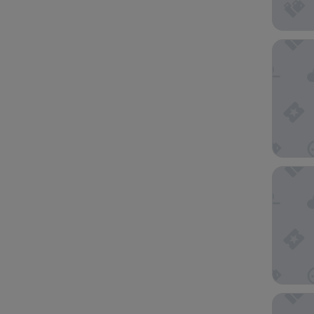
Hako Re
Kinnota
Hakonej