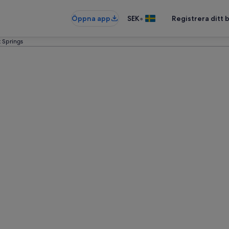
•
Öppna app
SEK
Registrera ditt
 Springs