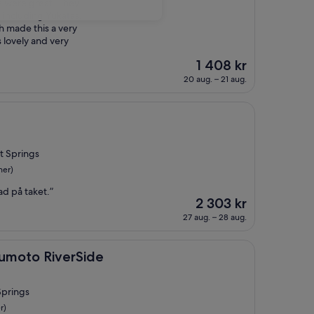
es were great. They
 including Yukatas.
h made this a very
as lovely and very
Priset
1 408 kr
är
20 aug. – 21 aug.
1 408 kr
t Springs
ner)
ad på taket.”
Priset
2 303 kr
är
27 aug. – 28 aug.
2 303 kr
iverSide
Yumoto RiverSide
Springs
r)