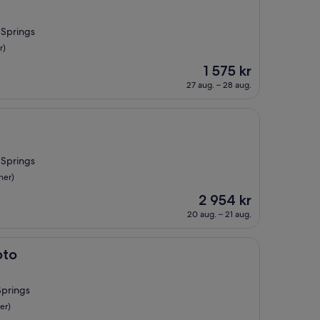
 Springs
r)
Priset
1 575 kr
är
27 aug. – 28 aug.
1 575 kr
 Springs
ner)
Priset
2 954 kr
är
20 aug. – 21 aug.
2 954 kr
oto
Springs
er)