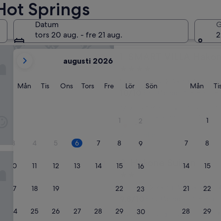
Hot Springs
 rekommendationer för hotell i n
Datum
G
ngs
tors 20 aug. - fre 21 aug.
2
ILLA Hakone Sukumogawa Riverside
dina
SMART VILLA Hakone Sukum
1. SMART VILLA Hako
augusti 2026
nuvarande
4.0-
månader
stjärnigt
Sukumogawa, 2,4 km från Hakon
är
Måndag
Tisdag
Onsdag
Torsdag
Fredag
Lördag
Söndag
Månd
Mån
Tis
Ons
Tors
Fre
Lör
Sön
Mån
Ti
boende
10.0
10/10
Enastående
(6 recensioner
August
av
2026
“
“きれいで色々と揃っていたので
10,
och
き
せました。ありがとうございまし
Enastående,
1
1
2
September
れ
??
(6 recensioner)
い
Visa mindre
2026.
3
4
5
6
7
8
で
7
8
9
色
Suisen
々
Hakone Suisen
2. Hakone Suisen
10
11
12
13
14
15
14
15
16
と
2.0-
揃
stjärnigt
っ
Ohiradai, 2,7 km från Hakone Ho
17
18
19
20
21
22
21
22
23
boende
て
9.8
9,8/10
Enastående
(186 recensio
い
av
24
25
26
27
28
29
28
29
30
“
た
“Very clean and spacious room. A 
10,