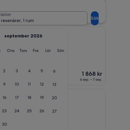
ärheten av Hakone Hot
äster
Sök
 resenärer, 1 rum
ogawa Riverside
ne Sukumogawa Riverside
september 2026
e Hot Springs
ag
Tisdag
Onsdag
Torsdag
Fredag
Lördag
Söndag
s
Ons
Tors
Fre
Lör
Sön
)
、とても快適に過ご
た！”
2
3
4
5
6
Priset
1 868 kr
är
6 sep. – 7 sep.
1 868 kr
9
10
11
12
13
16
17
18
19
20
t Springs
23
24
25
26
27
ner)
30
traditional