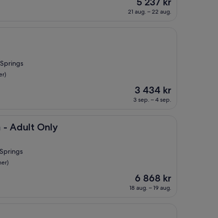
Priset
5 237 kr
är
21 aug. – 22 aug.
5 237 kr
 Springs
er)
Priset
3 434 kr
är
3 sep. – 4 sep.
3 434 kr
 Only
 - Adult Only
 Springs
ner)
Priset
6 868 kr
är
18 aug. – 19 aug.
6 868 kr